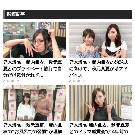
関連記事
乃木坂46・新内眞衣、秋元真
乃木坂46・新内眞衣の始球式
夏とのプライベート旅行で自
に向けて、秋元真夏が珍アド
分だけ気付かれず…
バイス
2018.06.06
2018.08.08
乃木坂46・秋元真夏、新内眞
乃木坂46 新内眞衣、秋元真夏
衣の“お風呂での習慣“が理解
とのドラマ鑑賞会で14年前の