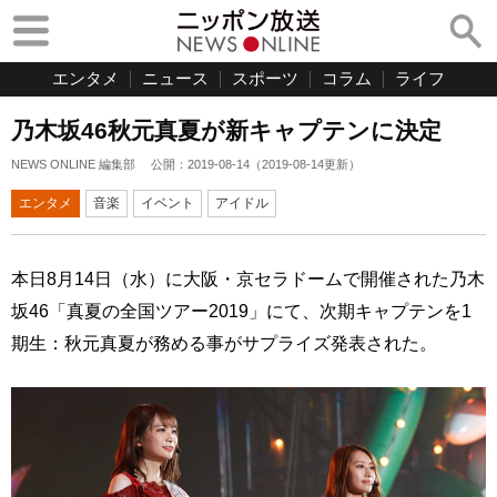
エンタメ
ニュース
スポーツ
コラム
ライフ
乃木坂46秋元真夏が新キャプテンに決定
NEWS ONLINE 編集部
公開：
2019-08-14
（
2019-08-14
更新）
エンタメ
音楽
イベント
アイドル
本日8月14日（水）に大阪・京セラドームで開催された乃木
坂46「真夏の全国ツアー2019」にて、次期キャプテンを1
期生：秋元真夏が務める事がサプライズ発表された。