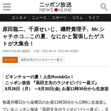
エンタメ
ニュース
スポーツ
コラム
ライフ
原田龍二、千原せいじ、磯野貴理子、Mr.シ
ャチホコ…この夏、なにかと緊張したゲス
トが大集合！
NEWS ONLINE 編集部
公開：
2019-08-16
（
2019-08-16
更新）
エンタメ
高田文夫のラジオビバリー昼ズ
どキンチョーの夏！人生Rock&Go！
ニッポン放送 『高田文夫のラジオビバリー昼ズ』
8月26日（月） ～8月30日(金) お昼11時30分から生放送
毎週月曜日から金曜日のお昼11時30分から13時に生放送し
ているニッポン放送『高田文夫のラジオビバリー昼ズ』。8