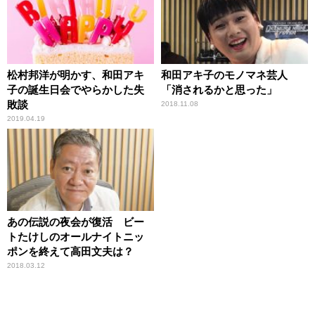
松村邦洋が明かす、和田アキ
和田アキ子のモノマネ芸人
子の誕生日会でやらかした失
「消されるかと思った」
敗談
2018.11.08
2019.04.19
あの伝説の夜会が復活 ビー
トたけしのオールナイトニッ
ポンを終えて高田文夫は？
2018.03.12