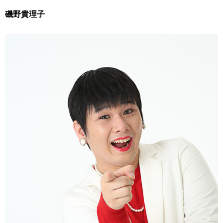
磯野貴理子