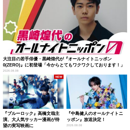
大注目の若手俳優・黒崎煌代が『オールナイトニッポン
0(ZERO)』に初登場「今からとてもワクワクしております！」
2026.08.08
NEW
『ブルーロック』高橋文哉主
『中島健人のオールナイトニ
演、大人気サッカー漫画が待
ッポン』放送決定！
望の実写映画に
2026.08.08