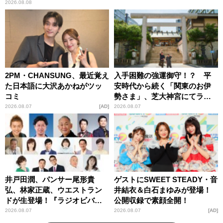
2026.08.08
2PM・CHANSUNG、最近覚え
入手困難の強運御守！？ 平
た日本語に大沢あかねがツッ
安時代から続く「関東のお伊
コミ
勢さま」、芝大神宮にてラン
パンプスが合格祈願！
2026.08.07
AD
2026.08.07
井戸田潤、パンサー尾形貴
ゲストにSWEET STEADY・音
弘、林家正蔵、ウエストラン
井結衣＆白石まゆみが登場！
ドが生登場！『ラジオビバリ
公開収録で素顔全開！
ー昼ズ』
2026.08.07
2026.08.07
AD