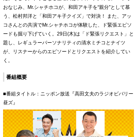
おなじみ、Mr.シャチホコが、和田アキ子を“親分”として慕
う、松村邦洋と「和田アキ子クイズ」で対決！ また、アッ
コさんとの共演でMr.シャチホコが体験した、ド緊張エピソ
ードも掘り下げていく。29日(木)は「ド緊張リクエスト」と
題し、レギュラーパーソナリティの清水ミチコとナイツ
が、リスナーからのエピソードとリクエストを紹介してい
く。
番組概要
■番組タイトル：ニッポン放送『高田文夫のラジオビバリー
昼ズ』