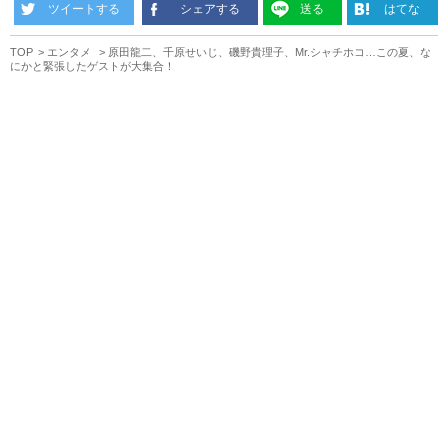
ツイートする
シェアする
送る
はてな
TOP
エンタメ
原田龍二、千原せいじ、磯野貴理子、Mr.シャチホコ…この夏、な
にかと緊張したゲストが大集合！