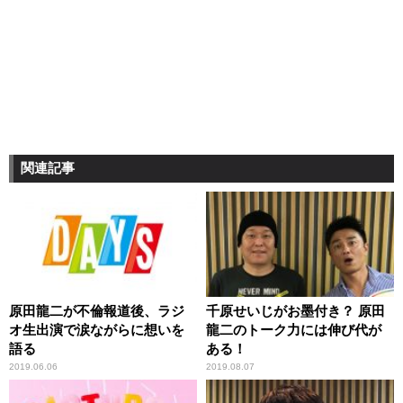
関連記事
原田龍二が不倫報道後、ラジ
千原せいじがお墨付き？ 原田
オ生出演で涙ながらに想いを
龍二のトーク力には伸び代が
語る
ある！
2019.06.06
2019.08.07