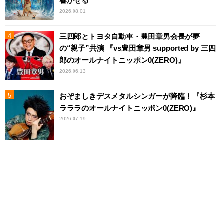
響かせる
2026.08.01
三四郎とトヨタ自動車・豊田章男会長が夢
の“親子”共演 『vs豊田章男 supported by 三四
郎のオールナイトニッポン0(ZERO)』
2026.06.13
おぞましきデスメタルシンガーが降臨！『杉本
ラララのオールナイトニッポン0(ZERO)』
2026.07.19