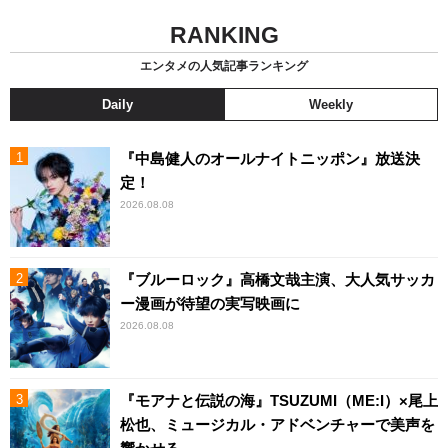
RANKING
エンタメの人気記事ランキング
Daily
Weekly
『中島健人のオールナイトニッポン』放送決
定！
2026.08.08
『ブルーロック』高橋文哉主演、大人気サッカ
ー漫画が待望の実写映画に
2026.08.08
『モアナと伝説の海』TSUZUMI（ME:I）×尾上
松也、ミュージカル・アドベンチャーで美声を