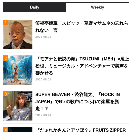
Daily
Weekly
笑福亭鶴瓶 スピッツ・草野マサムネの忘れら
れない一言
2026.08.03
『モアナと伝説の海』TSUZUMI（ME:I）×尾上
松也、ミュージカル・アドベンチャーで美声を
響かせる
2026.08.01
SUPER BEAVER・渋谷龍太、『ROCK IN
JAPAN』でB’zの歌声につられて楽屋を脱
走！？
2017.08.14
『だぁれかさんとアソぼ？』FRUITS ZIPPER