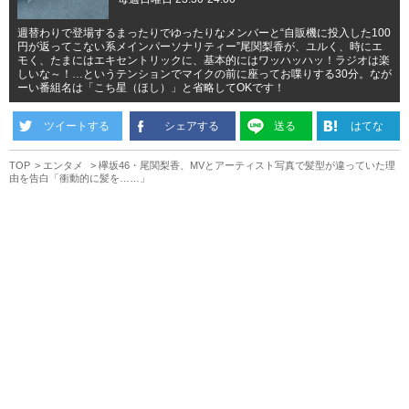
週替わりで登場するまったりでゆったりなメンバーと“自販機に投入した100
円が返ってこない系メインパーソナリティー”尾関梨香が、ユルく、時にエ
モく、たまにはエキセントリックに、基本的にはワッハッハッ！ラジオは楽
しいな～！…というテンションでマイクの前に座ってお喋りする30分。なが
ーい番組名は「こち星（ほし）」と省略してOKです！
ツイートする
シェアする
送る
はてな
TOP
エンタメ
欅坂46・尾関梨香、MVとアーティスト写真で髪型が違っていた理
由を告白「衝動的に髪を……」