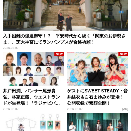
入手困難の強運御守！？ 平安時代から続く「関東のお伊勢さ
ま」、芝大神宮にてランパンプスが合格祈願！
2026.08.07
NEW
NEW
井戸田潤、パンサー尾形貴
ゲストにSWEET STEADY・音
弘、林家正蔵、ウエストラン
井結衣＆白石まゆみが登場！
ドが生登場！『ラジオビバリ
公開収録で素顔全開！
ー昼ズ』
2026.08.07
2026.08.07
AD