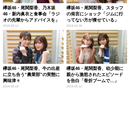
欅坂46・尾関梨香、乃木坂
欅坂46・尾関梨香、スタッフ
46・新内眞衣と食事会「ラジ
の発言にショック「ジムに行
オの先輩からアドバイスを」
ってない方が痩せている」
2019.08.12
2019.04.18
欅坂46・尾関梨香、牛の出産
欅坂46・尾関梨香、幼少期に
に立ち合う“農業部”の実態に
親から激怒されたエピソード
興味津々
を告白「骨折ブームで…」
2019.05.19
2019.05.12