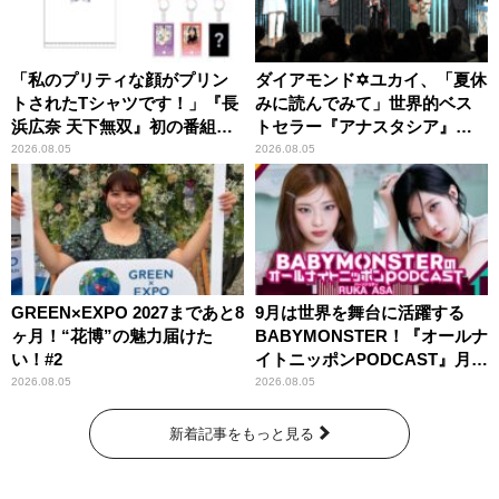
「私のプリティな顔がプリン
ダイアモンド✡ユカイ、「夏休
トされたTシャツです！」『長
みに読んでみて」世界的ベス
浜広奈 天下無双』初の番組グ
トセラー『アナスタシア』を
ッズ発売
紹介
2026.08.05
2026.08.05
GREEN×EXPO 2027まであと8
9月は世界を舞台に活躍する
ヶ月！“花博”の魅力届けた
BABYMONSTER！『オールナ
い！#2
イトニッポンPODCAST』月替
わりパーソナリティ
2026.08.05
2026.08.05
新着記事をもっと見る