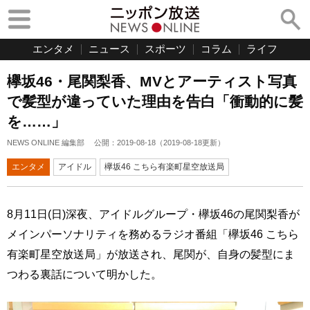
エンタメ
ニュース
スポーツ
コラム
ライフ
欅坂46・尾関梨香、MVとアーティスト写真
で髪型が違っていた理由を告白「衝動的に髪
を……」
NEWS ONLINE 編集部
公開：
2019-08-18
（
2019-08-18
更新）
エンタメ
アイドル
欅坂46 こちら有楽町星空放送局
8月11日(日)深夜、アイドルグループ・欅坂46の尾関梨香が
メインパーソナリティを務めるラジオ番組「欅坂46 こちら
有楽町星空放送局」が放送され、尾関が、自身の髪型にま
つわる裏話について明かした。