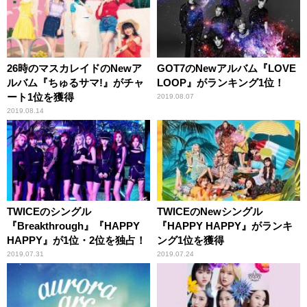
26時のマスカレイドのNewア
GOT7のNewアルバム『LOVE
ルバム『ちゅるサマ!』がチャ
LOOP』がランキング1位！
ート1位を獲得
2019.08.07
2019.08.14
TWICEのシングル
TWICEのNewシングル
『Breakthrough』『HAPPY
『HAPPY HAPPY』がランキ
HAPPY』が1位・2位を独占！
ング1位を獲得
2019.07.31
2019.07.24