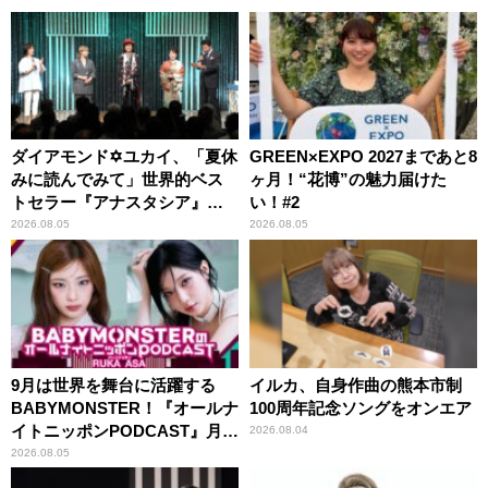
ダイアモンド✡ユカイ、「夏休
GREEN×EXPO 2027まであと8
みに読んでみて」世界的ベス
ヶ月！“花博”の魅力届けた
トセラー『アナスタシア』を
い！#2
紹介
2026.08.05
2026.08.05
9月は世界を舞台に活躍する
イルカ、自身作曲の熊本市制
BABYMONSTER！『オールナ
100周年記念ソングをオンエア
イトニッポンPODCAST』月替
2026.08.04
わりパーソナリティ
2026.08.05