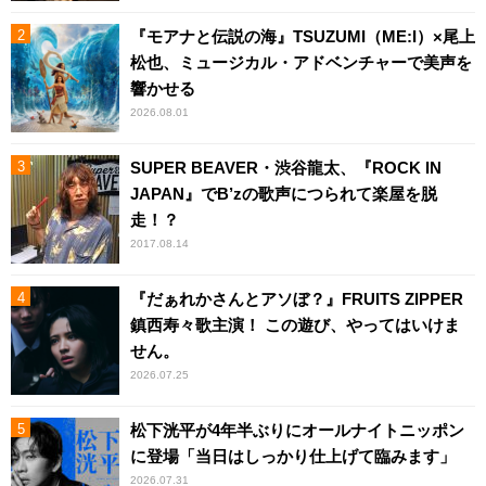
『モアナと伝説の海』TSUZUMI（ME:I）×尾上
松也、ミュージカル・アドベンチャーで美声を
響かせる
2026.08.01
SUPER BEAVER・渋谷龍太、『ROCK IN
JAPAN』でB’zの歌声につられて楽屋を脱
走！？
2017.08.14
『だぁれかさんとアソぼ？』FRUITS ZIPPER
鎮西寿々歌主演！ この遊び、やってはいけま
せん。
2026.07.25
松下洸平が4年半ぶりにオールナイトニッポン
に登場「当日はしっかり仕上げて臨みます」
2026.07.31