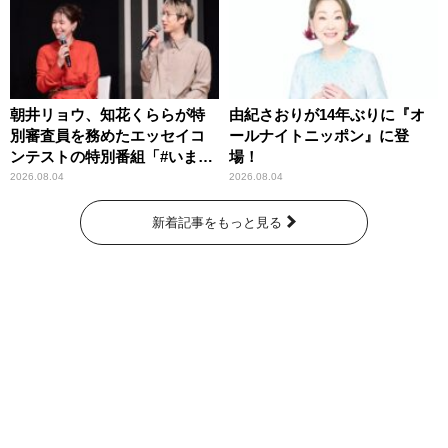
朝井リョウ、知花くららが特
由紀さおりが14年ぶりに『オ
別審査員を務めたエッセイコ
ールナイトニッポン』に登
ンテストの特別番組「#いまあ
場！
なたに伝えたいこと」
2026.08.04
2026.08.04
新着記事をもっと見る