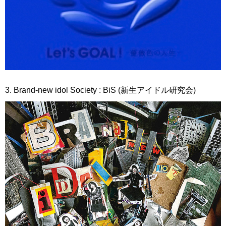
3. Brand-new idol Society : BiS (新生アイドル研究会)