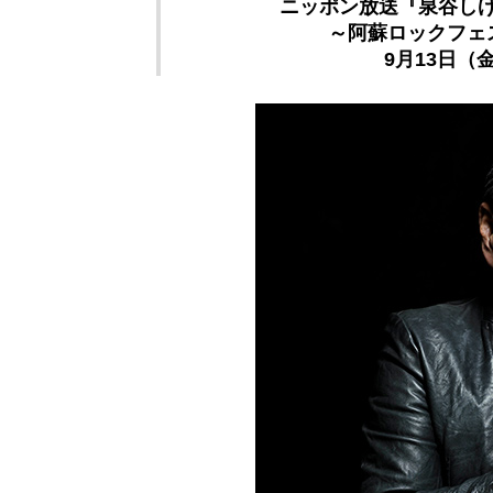
ニッポン放送『泉谷しげ
～阿蘇ロックフェス2
9月13日（