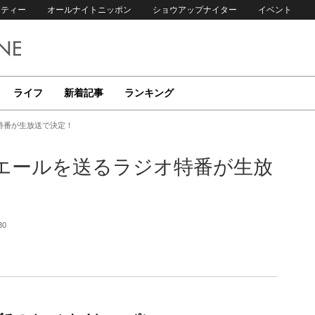
リティー
オールナイトニッポン
ショウアップナイター
イベント
ライフ
新着記事
ランキング
特番が生放送で決定！
エールを送るラジオ特番が生放
30