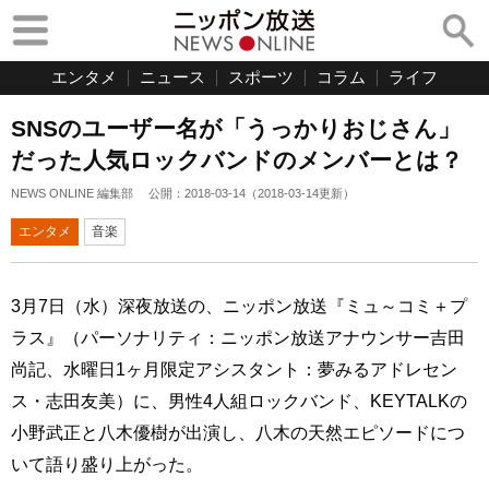
エンタメ
ニュース
スポーツ
コラム
ライフ
SNSのユーザー名が「うっかりおじさん」
だった人気ロックバンドのメンバーとは？
NEWS ONLINE 編集部
公開：
2018-03-14
（
2018-03-14
更新）
エンタメ
音楽
3月7日（水）深夜放送の、ニッポン放送『ミュ～コミ＋プ
ラス』（パーソナリティ：ニッポン放送アナウンサー吉田
尚記、水曜日1ヶ月限定アシスタント：夢みるアドレセン
ス・志田友美）に、男性4人組ロックバンド、KEYTALKの
小野武正と八木優樹が出演し、八木の天然エピソードにつ
いて語り盛り上がった。