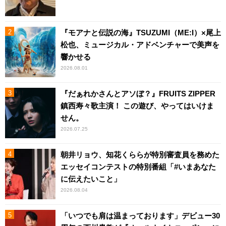
『モアナと伝説の海』TSUZUMI（ME:I）×尾上
松也、ミュージカル・アドベンチャーで美声を
響かせる
2026.08.01
『だぁれかさんとアソぼ？』FRUITS ZIPPER
鎮西寿々歌主演！ この遊び、やってはいけま
せん。
2026.07.25
朝井リョウ、知花くららが特別審査員を務めた
エッセイコンテストの特別番組「#いまあなた
に伝えたいこと」
2026.08.04
「いつでも肩は温まっております」デビュー30