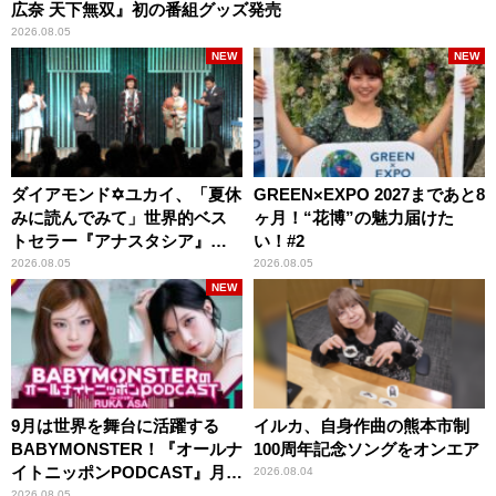
広奈 天下無双』初の番組グッズ発売
2026.08.05
NEW
NEW
ダイアモンド✡ユカイ、「夏休
GREEN×EXPO 2027まであと8
みに読んでみて」世界的ベス
ヶ月！“花博”の魅力届けた
トセラー『アナスタシア』を
い！#2
紹介
2026.08.05
2026.08.05
NEW
9月は世界を舞台に活躍する
イルカ、自身作曲の熊本市制
BABYMONSTER！『オールナ
100周年記念ソングをオンエア
イトニッポンPODCAST』月替
2026.08.04
わりパーソナリティ
2026.08.05