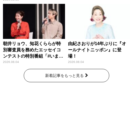
朝井リョウ、知花くららが特
由紀さおりが14年ぶりに『オ
別審査員を務めたエッセイコ
ールナイトニッポン』に登
ンテストの特別番組「#いまあ
場！
なたに伝えたいこと」
2026.08.04
2026.08.04
新着記事をもっと見る