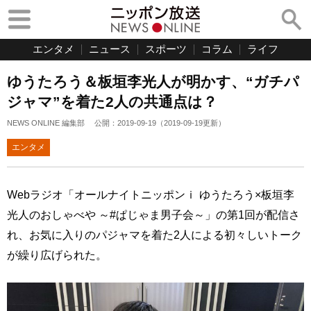
エンタメ
ニュース
スポーツ
コラム
ライフ
ゆうたろう＆板垣李光人が明かす、“ガチパ
ジャマ”を着た2人の共通点は？
NEWS ONLINE 編集部
公開：
2019-09-19
（
2019-09-19
更新）
エンタメ
Webラジオ「オールナイトニッポンｉ ゆうたろう×板垣李
光人のおしゃべや ～#ぱじゃま男子会～」の第1回が配信さ
れ、お気に入りのパジャマを着た2人による初々しいトーク
が繰り広げられた。