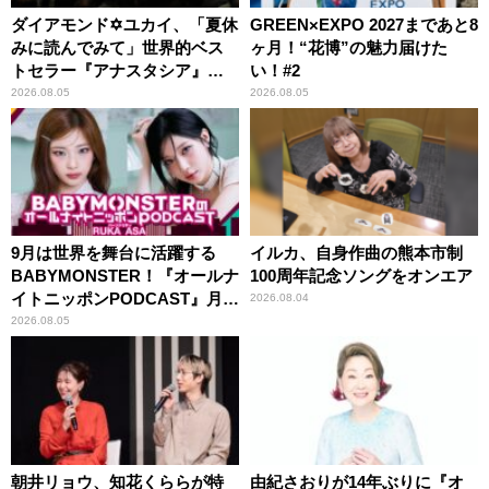
ダイアモンド✡ユカイ、「夏休
GREEN×EXPO 2027まであと8
みに読んでみて」世界的ベス
ヶ月！“花博”の魅力届けた
トセラー『アナスタシア』を
い！#2
紹介
2026.08.05
2026.08.05
9月は世界を舞台に活躍する
イルカ、自身作曲の熊本市制
BABYMONSTER！『オールナ
100周年記念ソングをオンエア
イトニッポンPODCAST』月替
2026.08.04
わりパーソナリティ
2026.08.05
朝井リョウ、知花くららが特
由紀さおりが14年ぶりに『オ