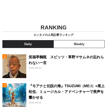
RANKING
エンタメの人気記事ランキング
Daily
Weekly
笑福亭鶴瓶 スピッツ・草野マサムネの忘れら
れない一言
2026.08.03
『モアナと伝説の海』TSUZUMI（ME:I）×尾上
松也、ミュージカル・アドベンチャーで美声を
響かせる
2026.08.01