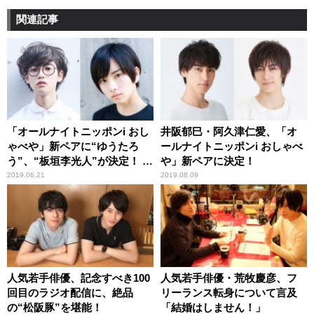
関連記事
「オールナイトニッポンi おし
井阪郁巳・阿久津仁愛、「オ
ゃべや」新ペアに“ゆうたろ
ールナイトニッポンi おしゃべ
う”、“板垣李光人”が決定！ 更
や」新ペアに決定！
に、おしゃべやメンバーズが
2019.06.21
2019.08.09
リニューアル、新コンテンツ
登場！
人気若手俳優、記念すべき100
人気若手俳優・荒牧慶彦、フ
回目のラジオ配信に、絶品
リーランス転身について言及
の“松阪豚”を堪能！
「結婚はしません！」