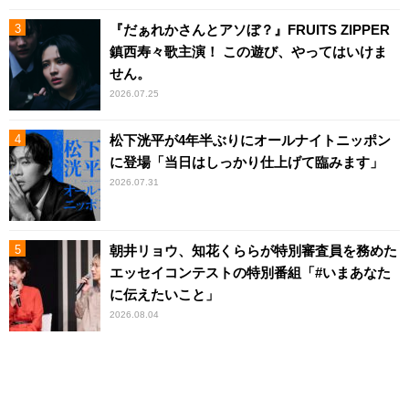
『だぁれかさんとアソぼ？』FRUITS ZIPPER
鎮西寿々歌主演！ この遊び、やってはいけま
せん。
2026.07.25
松下洸平が4年半ぶりにオールナイトニッポン
に登場「当日はしっかり仕上げて臨みます」
2026.07.31
朝井リョウ、知花くららが特別審査員を務めた
エッセイコンテストの特別番組「#いまあなた
に伝えたいこと」
2026.08.04