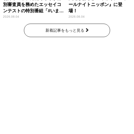
別審査員を務めたエッセイコ
ールナイトニッポン』に登
ンテストの特別番組「#いまあ
場！
なたに伝えたいこと」
2026.08.04
2026.08.04
新着記事をもっと見る