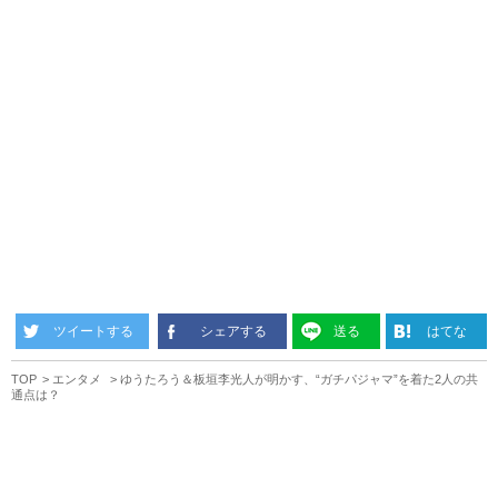
ツイートする
シェアする
送る
はてな
TOP
エンタメ
ゆうたろう＆板垣李光人が明かす、“ガチパジャマ”を着た2人の共
通点は？