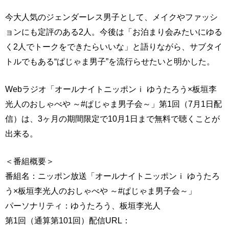
今大人気のジェンダーレス男子として、メイクやファッシ
ョンにも定評のある2人。今後は「お泊まり会みたいにゆる
く2人でトークをできたらいいな」と語りながら、サブタイ
トルでもある“ぱじゃま男子”を流行らせたいと明かした。
Webラジオ「オールナイトニッポンｉ ゆうたろう×板垣李
光人のおしゃべや ～#ぱじゃま男子会～」第1回（7月1日配
信）は、3ヶ月の期間限定で10月1日まで無料で聴くことが
出来る。
＜番組概要＞
番組名：ニッポン放送「オールナイトニッポンｉ ゆうたろ
う×板垣李光人のおしゃべや ～#ぱじゃま男子会～」
パーソナリティ：ゆうたろう、板垣李光人
第1回（通算第101回）配信URL：