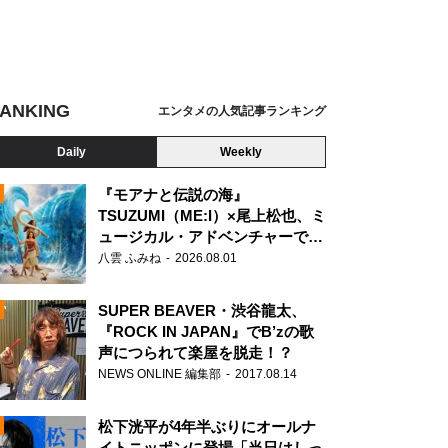
ANKING
エンタメの人気記事ランキング
Daily
Weekly
『モアナと伝説の海』
TSUZUMI（ME:I）×尾上松也、ミ
ュージカル・アドベンチャーで美
N
声を響かせる
八雲 ふみね
2026.08.01
SUPER BEAVER・渋谷龍太、
『ROCK IN JAPAN』でB’zの歌
声につられて楽屋を脱走！？
NEWS ONLINE 編集部
2017.08.14
松下洸平が4年半ぶりにオールナ
イトニッポンに登場「当日はしっ