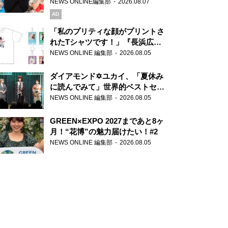
録で素顔全開！
NEWS ONLINE編集部
2026.08.07
AD
「私のプリティな顔がプリントさ
れたTシャツです！」『長浜広奈
天下無双』初の番組グッズ発売
NEWS ONLINE 編集部
2026.08.05
ダイアモンド✡ユカイ、「夏休み
に読んでみて」世界的ベストセラ
ー『アナスタシア』を紹介
NEWS ONLINE 編集部
2026.08.05
GREEN×EXPO 2027まであと8ヶ
月！“花博”の魅力届けたい！#2
NEWS ONLINE 編集部
2026.08.05