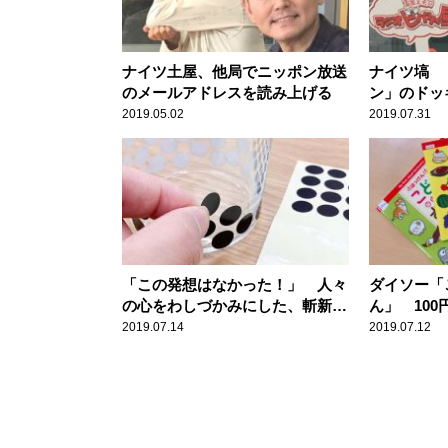
ナイツ土屋、他局でニッポン放送
ナイツ塙 
のメールアドレスを読み上げる
ン」のドッ
2019.05.02
2019.07.31
「この発想はなかった！」 人々
ダイソー「
の心をわしづかみにした、斬新す
ん」 10
ぎるコップがこちら
ティに反響
2019.07.14
2019.07.12