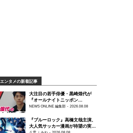
エンタメの新着記事
大注目の若手俳優・黒崎煌代が
『オールナイトニッポン
0(ZERO)』に初登場「今からとて
NEWS ONLINE 編集部
2026.08.08
もワクワクしております！」
『ブルーロック』高橋文哉主演、
大人気サッカー漫画が待望の実写
映画に
八雲 ふみね
2026.08.08