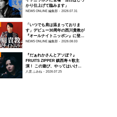
かり仕上げて臨みます」
NEWS ONLINE 編集部
2026.07.31
「いつでも肩は温まっておりま
す」デビュー30周年の西川貴教が
『オールナイトニッポン』に登
場！
NEWS ONLINE 編集部
2026.08.03
N
『だぁれかさんとアソぼ？』
FRUITS ZIPPER 鎮西寿々歌主
演！ この遊び、やってはいけま
せん。
八雲 ふみね
2026.07.25
N