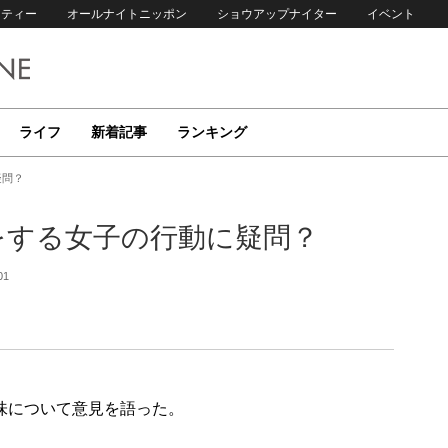
リティー
オールナイトニッポン
ショウアップナイター
イベント
ライフ
新着記事
ランキング
疑問？
をする女子の行動に疑問？
01
趣味について意見を語った。