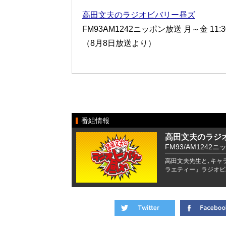
高田文夫のラジオビバリー昼ズ
FM93AM1242ニッポン放送 月～金 11:30
（8月8日放送より）
番組情報
高田文夫のラジ
FM93/AM1242ニ
高田文夫先生と､キャ
ラエティー」ラジオビ