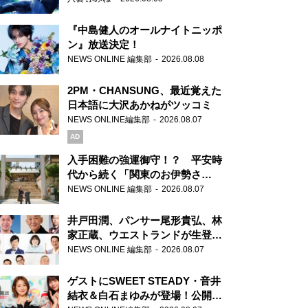
『中島健人のオールナイトニッポ
ン』放送決定！
NEWS ONLINE 編集部
2026.08.08
2PM・CHANSUNG、最近覚えた
日本語に大沢あかねがツッコミ
NEWS ONLINE編集部
2026.08.07
AD
入手困難の強運御守！？ 平安時
代から続く「関東のお伊勢さ
ま」、芝大神宮にてランパンプス
NEWS ONLINE 編集部
2026.08.07
が合格祈願！
井戸田潤、パンサー尾形貴弘、林
家正蔵、ウエストランドが生登
場！『ラジオビバリー昼ズ』
NEWS ONLINE 編集部
2026.08.07
ゲストにSWEET STEADY・音井
結衣＆白石まゆみが登場！公開収