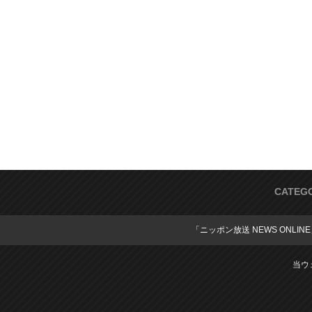
CATEG
「ニッポン放送 NEWS ONLIN
当ウ