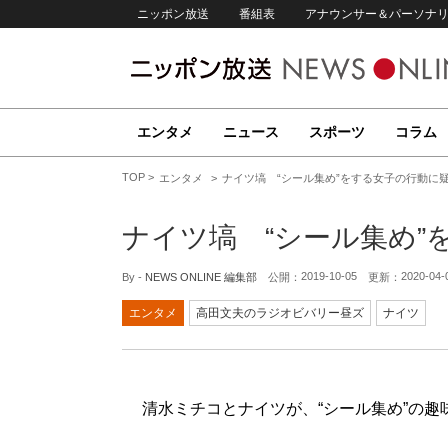
ニッポン放送
番組表
アナウンサー＆パーソナ
エンタメ
ニュース
スポーツ
コラム
TOP
エンタメ
ナイツ塙 “シール集め”をする女子の行動に
ナイツ塙 “シール集め”
2019-10-05
2020-04-
By -
NEWS ONLINE 編集部
公開：
更新：
エンタメ
高田文夫のラジオビバリー昼ズ
ナイツ
清水ミチコとナイツが、“シール集め”の