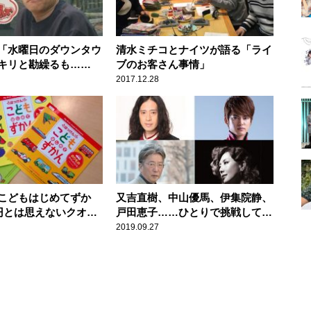
「水曜日のダウンタウ
清水ミチコとナイツが語る「ライ
キリと勘繰るも……
ブのお客さん事情」
2017.12.28
こどもはじめてずか
又吉直樹、中山優馬、伊集院静、
0円とは思えないクオリ
戸田恵子……ひとりで挑戦してい
るゲストが大集合！
2019.09.27