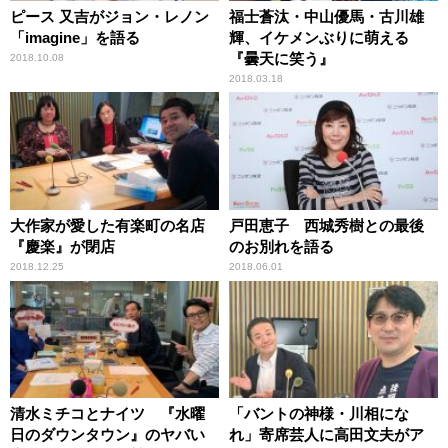
ピース 又吉がジョン・レノン
福士蒼汰・中山優馬・古川雄
「imagine」を語る
輝、イケメンぶりに萌える
『曇天に笑う』
2018.10.08
2018.03.18
大作家が愛した有楽町の名店
戸田恵子 西城秀樹との最後
『慶楽』が閉店
のお別れを語る
2018.12.25
2018.06.01
清水ミチコとナイツ 『水曜
「バントの神様・川相にな
日のダウンタウン』のヤバい
れ」寄席芸人に高田文夫がア