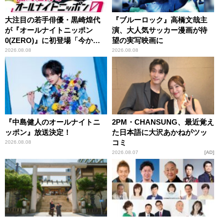
大注目の若手俳優・黒崎煌代
『ブルーロック』高橋文哉主
が『オールナイトニッポン
演、大人気サッカー漫画が待
0(ZERO)』に初登場「今から
望の実写映画に
とてもワクワクしておりま
2026.08.08
2026.08.08
す！」
『中島健人のオールナイトニ
2PM・CHANSUNG、最近覚え
ッポン』放送決定！
た日本語に大沢あかねがツッ
コミ
2026.08.08
2026.08.07
AD