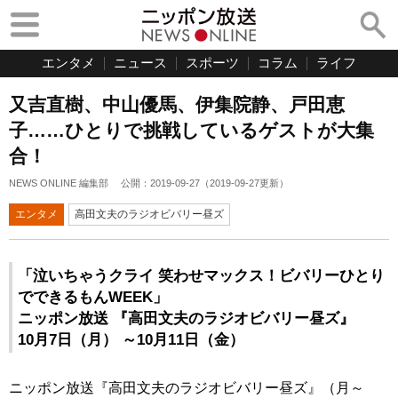
エンタメ
ニュース
スポーツ
コラム
ライフ
又吉直樹、中山優馬、伊集院静、戸田恵
子……ひとりで挑戦しているゲストが大集
合！
NEWS ONLINE 編集部
公開：
2019-09-27
（
2019-09-27
更新）
エンタメ
高田文夫のラジオビバリー昼ズ
「泣いちゃうクライ 笑わせマックス！ビバリーひとり
でできるもんWEEK」
ニッポン放送 『高田文夫のラジオビバリー昼ズ』
10月7日（月） ～10月11日（金）
ニッポン放送『高田文夫のラジオビバリー昼ズ』（月～