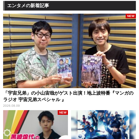
エンタメの新着記事
NEW
「宇宙兄弟」の小山宙哉がゲスト出演！地上波特番『マンガの
ラジオ 宇宙兄弟スペシャル 』
2026.08.09
NEW