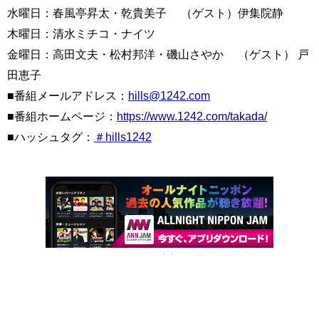
水曜日：春風亭昇太・乾貴美子 （ゲスト）伊集院静
木曜日：清水ミチコ・ナイツ
金曜日：高田文夫・松村邦洋・磯山さやか （ゲスト） 戸
田恵子
■番組メールアドレス：
hills@1242.com
■番組ホームページ：
https://www.1242.com/takada/
■ハッシュタグ：
＃hills1242