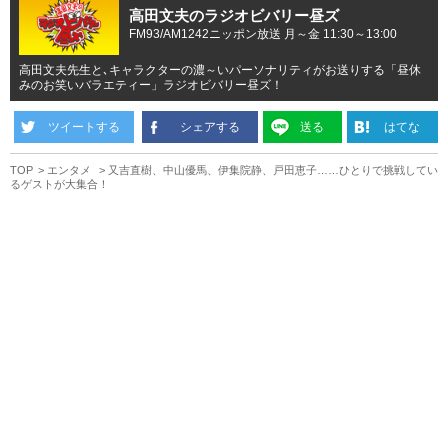
高田文夫のラジオビバリー昼ズ
FM93/AM1242ニッポン放送 月～金 11:30～13:00
高田文夫先生と､キャラクターの濃～いパーソナリティがお送りする「昼休
みのお笑いバラエティー」ラジオビバリー昼ズ！
ツイートする
シェアする
送る
はてな
TOP
エンタメ
又吉直樹、中山優馬、伊集院静、戸田恵子……ひとりで挑戦してい
るゲストが大集合！