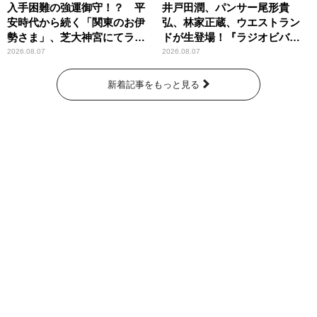
入手困難の強運御守！？ 平
井戸田潤、パンサー尾形貴
安時代から続く「関東のお伊
弘、林家正蔵、ウエストラン
勢さま」、芝大神宮にてラン
ドが生登場！『ラジオビバリ
パンプスが合格祈願！
ー昼ズ』
2026.08.07
2026.08.07
新着記事をもっと見る