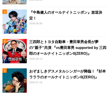
『中島健人のオールナイトニッポン』放送決
定！
2026.08.08
三四郎とトヨタ自動車・豊田章男会長が夢
の“親子”共演 『vs豊田章男 supported by 三四
郎のオールナイトニッポン0(ZERO)』
2026.06.13
おぞましきデスメタルシンガーが降臨！『杉本
ラララのオールナイトニッポン0(ZERO)』
2026.07.19