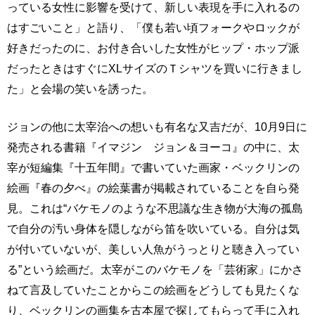
っている女性に影響を受けて、新しい表現を手に入れるの
はすごいこと」と語り、「僕も若い頃フォークやロックが
好きだったのに、お付き合いした女性がヒップ・ホップ派
だったときはすぐにXLサイズのＴシャツを買いに行きまし
た」と会場の笑いを誘った。
ジョンの他に太宰治への想いも有名な又吉だが、10月9日に
発売される書籍『イマジン ジョン＆ヨーコ』の中に、太
宰が短編集『十五年間』で書いていた画家・ベックリンの
絵画『春の夕べ』の絵葉書が掲載されていることを自ら発
見。これは“バケモノのような不思議な生き物が大海の孤島
で自分の汚い身体を隠しながら笛を吹いている。自分は気
が付いていないが、美しい人魚がうっとりと聴き入ってい
る”という絵画だ。太宰がこのバケモノを「芸術家」にかさ
ねて言及していたことからこの絵画をどうしても見たくな
り、ベックリンの画集を古本屋で探してもらって手に入れ