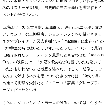
ッポン放送・イマジンスタジオに抽選で当選したおよそ120
名のリスナーが集結し、歴史的名曲の最新版を堪能するイ
ベントが開催された。
出演はピース 又吉直樹と萩原健太、進行は元ニッポン放送
アナウンサーの上柳昌彦。ジョン・レノンを彷彿とさせる
ネタでブレイクした又吉直樹だが「imagine」に出逢ったの
は中学生の時に聴いたラジオからだった。イベントで最初
に紹介されたレコーディング風景なども合わせた「Jealous
Guy」の映像には、「お酒を飲みながら観ていたら泣いて
いたかもしれない」と感想を述べた。そして「想像してご
らん」で始まるネタを思いついたきっかけは、10代の頃に
出逢って衝撃を受けたオノ・ヨーコの詩集「グレープフル
ーツ」だったという。
さらに、ジョンとオノ・ヨーコの関係については「付き合