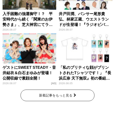
入手困難の強運御守！？ 平
井戸田潤、パンサー尾形貴
安時代から続く「関東のお伊
弘、林家正蔵、ウエストラン
勢さま」、芝大神宮にてラン
ドが生登場！『ラジオビバリ
パンプスが合格祈願！
ー昼ズ』
2026.08.07
2026.08.07
ゲストにSWEET STEADY・音
「私のプリティな顔がプリン
井結衣＆白石まゆみが登場！
トされたTシャツです！」『長
公開収録で素顔全開！
浜広奈 天下無双』初の番組グ
ッズ発売
2026.08.07
AD
2026.08.05
新着記事をもっと見る