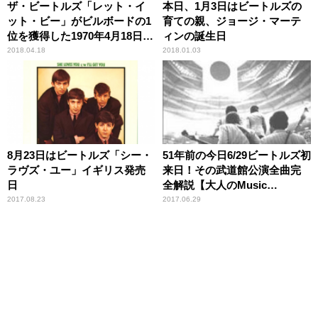
ザ・ビートルズ「レット・イ
本日、1月3日はビートルズの
ット・ビー」がビルボードの1
育ての親、ジョージ・マーテ
位を獲得した1970年4月18日、
ィンの誕生日
僕は彼らからのメッセージ
2018.04.18
2018.01.03
（なすがままに＝あるがまま
に）を受け入れることができ
なかった
8月23日はビートルズ「シー・
51年前の今日6/29ビートルズ初
ラヴズ・ユー」イギリス発売
来日！その武道館公演全曲完
日
全解説【大人のMusic
Calendar】
2017.08.23
2017.06.29