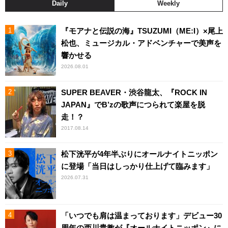
Daily
Weekly
『モアナと伝説の海』TSUZUMI（ME:I）×尾上
松也、ミュージカル・アドベンチャーで美声を
響かせる
2026.08.01
SUPER BEAVER・渋谷龍太、『ROCK IN
JAPAN』でB’zの歌声につられて楽屋を脱
走！？
2017.08.14
松下洸平が4年半ぶりにオールナイトニッポン
に登場「当日はしっかり仕上げて臨みます」
2026.07.31
「いつでも肩は温まっております」デビュー30
周年の西川貴教が『オールナイトニッポン』に