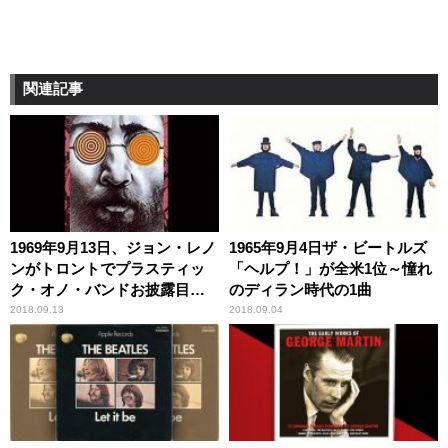
関連記事
1969年9月13日、ジョン・レノ
1965年9月4日ザ・ビートルズ
ンがトロントでプラスティッ
「ヘルプ！」が全米1位～憧れ
ク・オノ・バンドお披露目ラ
のディラン時代の1曲
イヴ
2018.09.13
2018.09.04