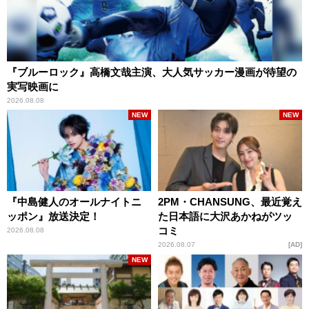
『ブルーロック』高橋文哉主演、大人気サッカー漫画が待望の
実写映画に
2026.08.08
NEW
NEW
『中島健人のオールナイトニ
2PM・CHANSUNG、最近覚え
ッポン』放送決定！
た日本語に大沢あかねがツッ
コミ
2026.08.08
2026.08.07
AD
NEW