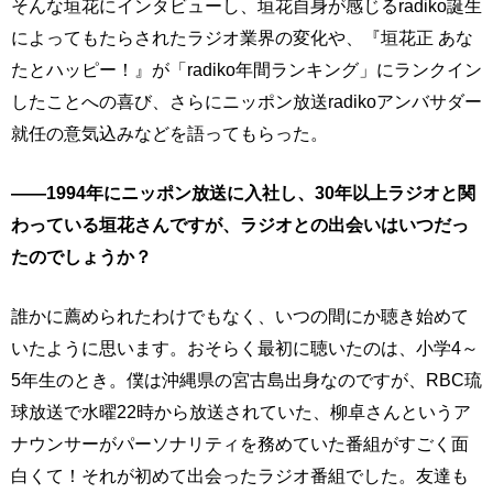
そんな垣花にインタビューし、垣花自身が感じるradiko誕生
によってもたらされたラジオ業界の変化や、『垣花正 あな
たとハッピー！』が「radiko年間ランキング」にランクイン
したことへの喜び、さらにニッポン放送radikoアンバサダー
就任の意気込みなどを語ってもらった。
――1994年にニッポン放送に入社し、30年以上ラジオと関
わっている垣花さんですが、ラジオとの出会いはいつだっ
たのでしょうか？
誰かに薦められたわけでもなく、いつの間にか聴き始めて
いたように思います。おそらく最初に聴いたのは、小学4～
5年生のとき。僕は沖縄県の宮古島出身なのですが、RBC琉
球放送で水曜22時から放送されていた、柳卓さんというア
ナウンサーがパーソナリティを務めていた番組がすごく面
白くて！それが初めて出会ったラジオ番組でした。友達も