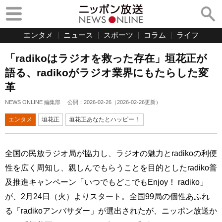
エンタメ
ニュース
スポーツ
コラム
ライフ
「radikoはラジオを救った存在」垣花正が
語る、radikoがラジオ業界にもたらした変
革
NEWS ONLINE 編集部
公開：
2026-02-26
（
2026-02-26
更新）
エンタメ
垣花正
垣花正あなたとハッピー！
全国の民放ラジオ局が協力し、ラジオの魅力とradikoの利便
性を広く周知し、親しんでもらうことを目的としたradiko普
及推進キャンペーン「いつでもどこでもEnjoy！ radiko」
が、2月24日（火）よりスタート。全国99局の個性あふれ
る「radikoアンバサダー」が選出されたが、ニッポン放送か