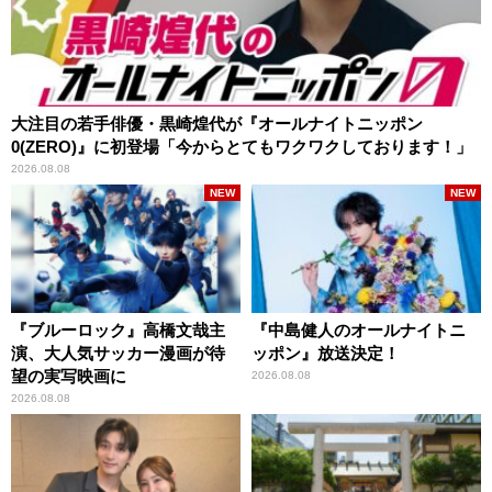
大注目の若手俳優・黒崎煌代が『オールナイトニッポン
0(ZERO)』に初登場「今からとてもワクワクしております！」
2026.08.08
NEW
NEW
『ブルーロック』高橋文哉主
『中島健人のオールナイトニ
演、大人気サッカー漫画が待
ッポン』放送決定！
望の実写映画に
2026.08.08
2026.08.08