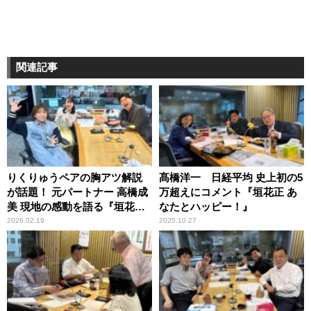
関連記事
りくりゅうペアの胸アツ解説
髙橋洋一 日経平均 史上初の5
が話題！ 元パートナー 高橋成
万超えにコメント『垣花正 あ
美 現地の感動を語る『垣花正
なたとハッピー！』
あなたとハッピー！』
2026.02.19
2025.10.27