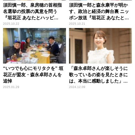
須田慎一郎、泉房穂の首相指
須田慎一郎と森永康平が明か
名選挙の投票の真意を問う
す、政治と経済の舞台裏 ニッ
『垣花正 あなたとハッピ
ポン放送『垣花正 あなたとハ
ー！』
ッピー！』
2025.10.22
2025.10.21
“いつでも心にモリタクを” 垣
「森永卓郎さんが楽しそうに
花正が盟友・森永卓郎さんを
歌っているの姿を見たときに
追悼
は、本当に感動しました」熊
谷実帆アナウンサー
2025.01.29
2024.12.09