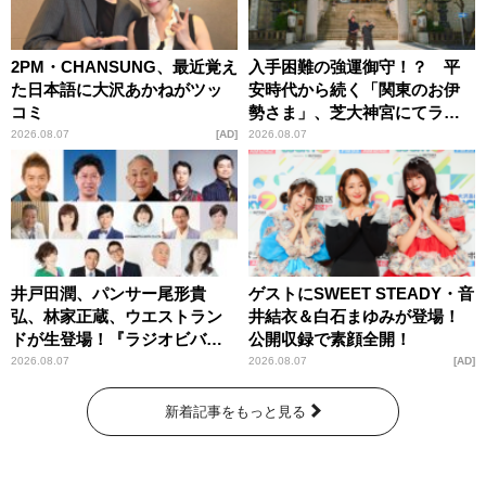
2PM・CHANSUNG、最近覚え
入手困難の強運御守！？ 平
た日本語に大沢あかねがツッ
安時代から続く「関東のお伊
コミ
勢さま」、芝大神宮にてラン
パンプスが合格祈願！
2026.08.07
AD
2026.08.07
井戸田潤、パンサー尾形貴
ゲストにSWEET STEADY・音
弘、林家正蔵、ウエストラン
井結衣＆白石まゆみが登場！
ドが生登場！『ラジオビバリ
公開収録で素顔全開！
ー昼ズ』
2026.08.07
2026.08.07
AD
新着記事をもっと見る