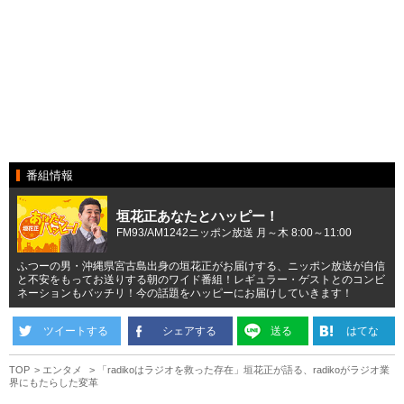
番組情報
垣花正あなたとハッピー！
FM93/AM1242ニッポン放送 月～木 8:00～11:00
ふつーの男・沖縄県宮古島出身の垣花正がお届けする、ニッポン放送が自信
と不安をもってお送りする朝のワイド番組！レギュラー・ゲストとのコンビ
ネーションもバッチリ！今の話題をハッピーにお届けしていきます！
ツイートする
シェアする
送る
はてな
TOP
エンタメ
「radikoはラジオを救った存在」垣花正が語る、radikoがラジオ業
界にもたらした変革