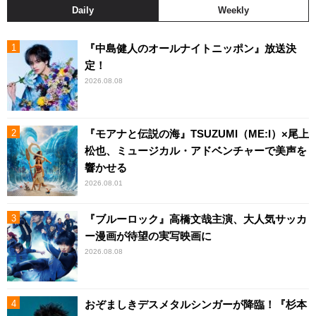
Daily
Weekly
『中島健人のオールナイトニッポン』放送決
定！
2026.08.08
『モアナと伝説の海』TSUZUMI（ME:I）×尾上
松也、ミュージカル・アドベンチャーで美声を
響かせる
2026.08.01
『ブルーロック』高橋文哉主演、大人気サッカ
ー漫画が待望の実写映画に
2026.08.08
おぞましきデスメタルシンガーが降臨！『杉本