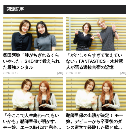
関連記事
柴田阿弥「肺がちぎれるくら
「がむしゃらすぎて覚えてい
いやった」SKE48で鍛えられ
ない」FANTASTICS・木村慧
た最強メンタル
人が語る選抜合宿の記憶
2026.06.12
AD
2026.06.05
AD
「今ここで人生終わってもい
鞘師里保の出演が決定！ モー
いかも」鞘師里保が明かす、
娘。デビューから卒業後のダ
モー娘。エース時代の”完全燃
ンス留学で経験した壁と成長