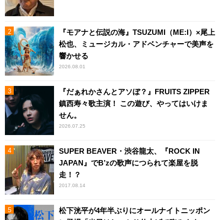
『モアナと伝説の海』TSUZUMI（ME:I）×尾上
松也、ミュージカル・アドベンチャーで美声を
響かせる
2026.08.01
『だぁれかさんとアソぼ？』FRUITS ZIPPER
鎮西寿々歌主演！ この遊び、やってはいけま
せん。
2026.07.25
SUPER BEAVER・渋谷龍太、『ROCK IN
JAPAN』でB’zの歌声につられて楽屋を脱
走！？
2017.08.14
松下洸平が4年半ぶりにオールナイトニッポン