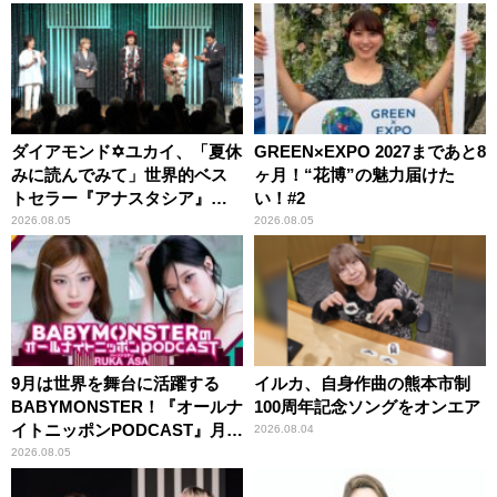
ダイアモンド✡ユカイ、「夏休
GREEN×EXPO 2027まであと8
みに読んでみて」世界的ベス
ヶ月！“花博”の魅力届けた
トセラー『アナスタシア』を
い！#2
紹介
2026.08.05
2026.08.05
9月は世界を舞台に活躍する
イルカ、自身作曲の熊本市制
BABYMONSTER！『オールナ
100周年記念ソングをオンエア
イトニッポンPODCAST』月替
2026.08.04
わりパーソナリティ
2026.08.05