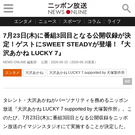
エンタメ
ニュース
スポーツ
コラム
ライフ
7月23日(木)に番組3回目となる公開収録が決
定！ゲストにSWEET STEADYが登場！『大
沢あかね LUCKY 7』
NEWS ONLINE 編集部
公開：
2026-06-15
（
2026-06-15
更新）
エンタメ
大沢あかね
大沢あかね LUCKY 7 supported by 犬塚製作所
AD
タレント・大沢あかねがパーソナリティを務めるニッポン
放送『大沢あかね LUCKY 7 supported by 犬塚製作所』。こ
のたび、7月23日(木)に番組3回目となる公開収録をニッポ
ン放送のイマジンスタジオにて実施することが決定した。