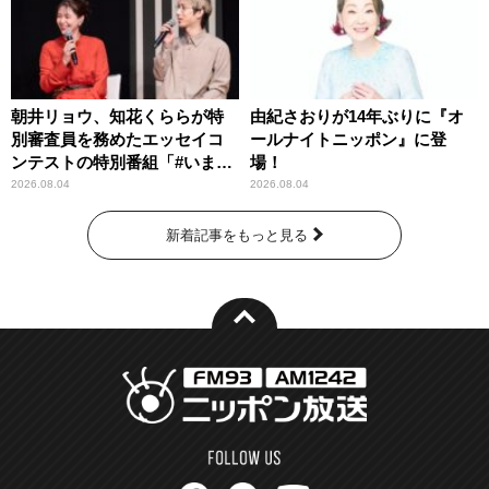
朝井リョウ、知花くららが特
由紀さおりが14年ぶりに『オ
別審査員を務めたエッセイコ
ールナイトニッポン』に登
ンテストの特別番組「#いまあ
場！
なたに伝えたいこと」
2026.08.04
2026.08.04
新着記事をもっと見る