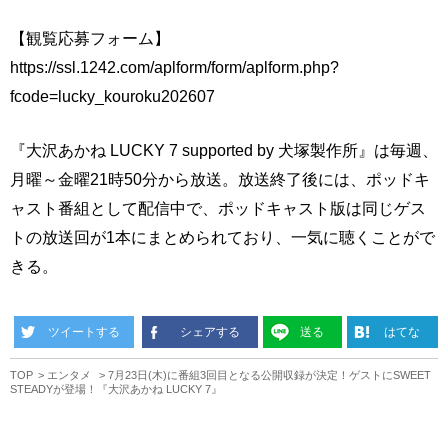
【観覧応募フォーム】
https://ssl.1242.com/aplform/form/aplform.php?
fcode=lucky_kouroku202607
『大沢あかね LUCKY 7 supported by 犬塚製作所』は毎週、
月曜～金曜21時50分から放送。放送終了後には、ポッドキ
ャスト番組として配信中で、ポッドキャスト版は同じゲス
トの放送回が1本にまとめられており、一気に聴くことがで
きる。
ツイートする
シェアする
送る
はてな
TOP
エンタメ
7月23日(木)に番組3回目となる公開収録が決定！ゲストにSWEET
STEADYが登場！『大沢あかね LUCKY 7』