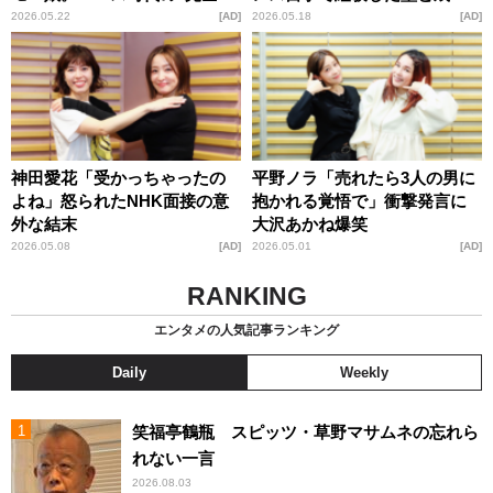
焼”の瞬間
に迫る
2026.05.22
AD
2026.05.18
AD
神田愛花「受かっちゃったの
平野ノラ「売れたら3人の男に
よね」怒られたNHK面接の意
抱かれる覚悟で」衝撃発言に
外な結末
大沢あかね爆笑
2026.05.08
AD
2026.05.01
AD
RANKING
エンタメの人気記事ランキング
Daily
Weekly
笑福亭鶴瓶 スピッツ・草野マサムネの忘れら
れない一言
2026.08.03