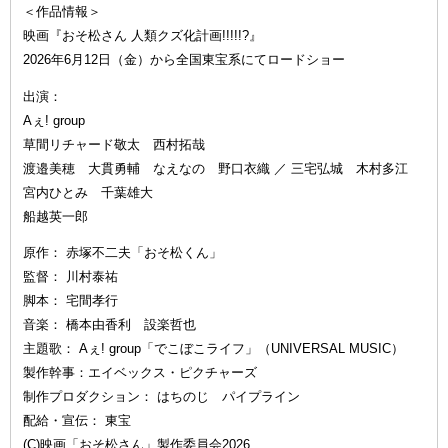
＜作品情報＞
映画『おそ松さん 人類クズ化計画!!!!!?』
2026年6月12日（金）から全国東宝系にてロードショー
出演：
Aぇ! group
草間リチャード敬太 西村拓哉
渡邉美穂 大貫勇輔 なえなの 野口衣織 ／ 三宅弘城 木村多江
宮内ひとみ 千葉雄大
船越英一郎
原作： 赤塚不二夫「おそ松くん」
監督： 川村泰祐
脚本： 宅間孝行
音楽： 橋本由香利 設楽哲也
主題歌： Aぇ! group「でこぼこライフ」（UNIVERSAL MUSIC）
製作幹事：エイベックス・ピクチャーズ
制作プロダクション： はちのじ パイプライン
配給・宣伝： 東宝
(C)映画「おそ松さん」製作委員会2026