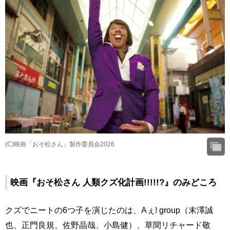
(C)映画「おそ松さん」製作委員会2026
映画『おそ松さん 人類クズ化計画!!!!!?』のみどころ
クズでニートの6つ子を演じたのは、Aぇ! group（末澤誠
也、正門良規、佐野晶哉、小島健）、草間リチャード敬