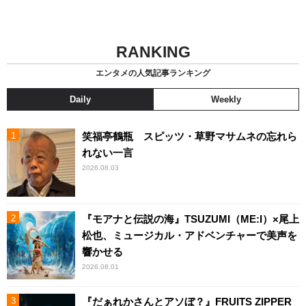
RANKING
エンタメの人気記事ランキング
Daily
Weekly
笑福亭鶴瓶 スピッツ・草野マサムネの忘れら
れない一言
2026.08.03
『モアナと伝説の海』TSUZUMI（ME:I）×尾上
松也、ミュージカル・アドベンチャーで美声を
響かせる
2026.08.01
『だぁれかさんとアソぼ？』FRUITS ZIPPER