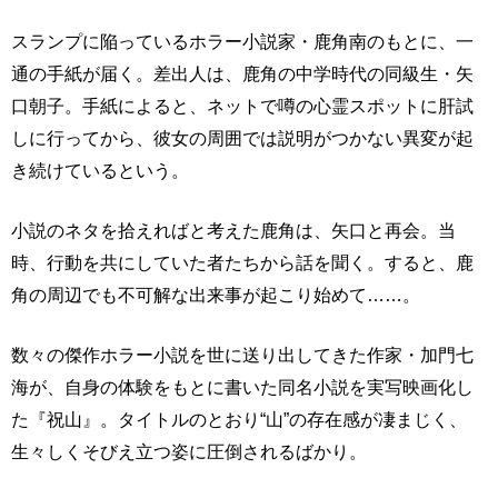
スランプに陥っているホラー小説家・鹿角南のもとに、一
通の手紙が届く。差出人は、鹿角の中学時代の同級生・矢
口朝子。手紙によると、ネットで噂の心霊スポットに肝試
しに行ってから、彼女の周囲では説明がつかない異変が起
き続けているという。
小説のネタを拾えればと考えた鹿角は、矢口と再会。当
時、行動を共にしていた者たちから話を聞く。すると、鹿
角の周辺でも不可解な出来事が起こり始めて……。
数々の傑作ホラー小説を世に送り出してきた作家・加門七
海が、自身の体験をもとに書いた同名小説を実写映画化し
た『祝山』。タイトルのとおり“山”の存在感が凄まじく、
生々しくそびえ立つ姿に圧倒されるばかり。