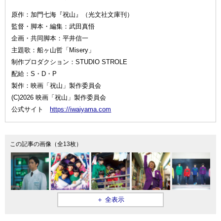
原作：加門七海『祝山』（光文社文庫刊）
監督・脚本・編集：武田真悟
企画・共同脚本：平井信一
主題歌：船ヶ山哲「Misery」
制作プロダクション：STUDIO STROLE
配給：S・D・P
製作：映画「祝山」製作委員会
(C)2026 映画「祝山」製作委員会
公式サイト
https://iwaiyama.com
この記事の画像（全13枚）
＋ 全表示