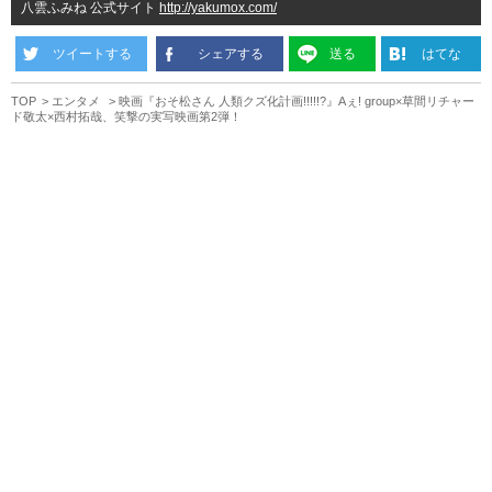
八雲ふみね 公式サイト
http://yakumox.com/
ツイートする
シェアする
送る
はてな
TOP
エンタメ
映画『おそ松さん 人類クズ化計画!!!!!?』Aぇ! group×草間リチャー
ド敬太×西村拓哉、笑撃の実写映画第2弾！