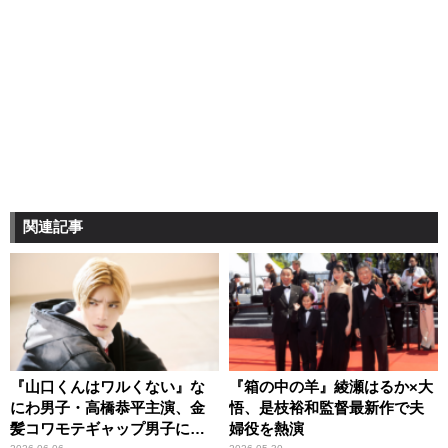
関連記事
『山口くんはワルくない』な
『箱の中の羊』綾瀬はるか×大
にわ男子・高橋恭平主演、金
悟、是枝裕和監督最新作で夫
髪コワモテギャップ男子に沼
婦役を熱演