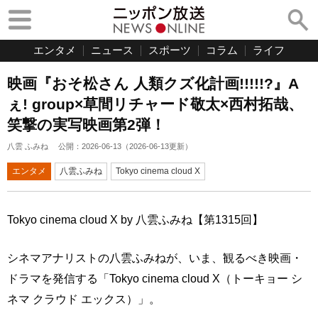
エンタメ
ニュース
スポーツ
コラム
ライフ
映画『おそ松さん 人類クズ化計画!!!!!?』A
ぇ! group×草間リチャード敬太×西村拓哉、
笑撃の実写映画第2弾！
八雲 ふみね
公開：
2026-06-13
（
2026-06-13
更新）
エンタメ
八雲ふみね
Tokyo cinema cloud X
Tokyo cinema cloud X by 八雲ふみね【第1315回】
シネマアナリストの八雲ふみねが、いま、観るべき映画・
ドラマを発信する「Tokyo cinema cloud X（トーキョー シ
ネマ クラウド エックス）」。