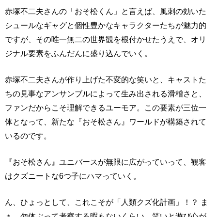
赤塚不二夫さんの「おそ松くん」と言えば、風刺の効いた
シュールなギャグと個性豊かなキャラクターたちが魅力的
ですが、その唯一無二の世界観を根付かせたうえで、オリ
ジナル要素をふんだんに盛り込んでいく。
赤塚不二夫さんが作り上げた不変的な笑いと、キャストた
ちの見事なアンサンブルによって生み出される滑稽さと、
ファンだからこそ理解できるユーモア。この要素が三位一
体となって、新たな『おそ松さん』ワールドが構築されて
いるのです。
『おそ松さん』ユニバースが無限に広がっていって、観客
はクズニートな6つ子にハマっていく。
ん、ひょっとして、これこそが「人類クズ化計画」！？ ま
ぁ、勿体ぶって考察する暇もないくらい、笑いと遊び心が