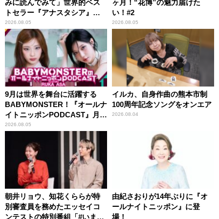
みに読んでみて」世界的ベス
ヶ月！“花博”の魅力届けた
トセラー『アナスタシア』を
い！#2
紹介
2026.08.05
2026.08.05
9月は世界を舞台に活躍する
イルカ、自身作曲の熊本市制
BABYMONSTER！『オールナ
100周年記念ソングをオンエア
イトニッポンPODCAST』月替
2026.08.04
わりパーソナリティ
2026.08.05
朝井リョウ、知花くららが特
由紀さおりが14年ぶりに『オ
別審査員を務めたエッセイコ
ールナイトニッポン』に登
ンテストの特別番組「#いまあ
場！