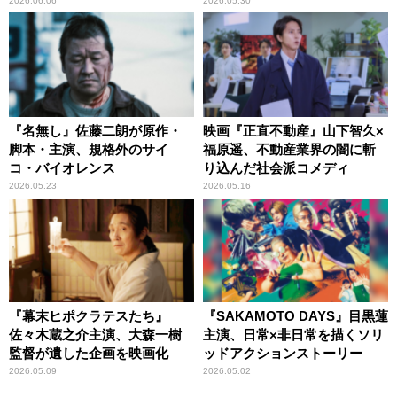
る人が続出！
2026.06.06
2026.05.30
『名無し』佐藤二朗が原作・
映画『正直不動産』山下智久×
脚本・主演、規格外のサイ
福原遥、不動産業界の闇に斬
コ・バイオレンス
り込んだ社会派コメディ
2026.05.23
2026.05.16
『幕末ヒポクラテスたち』
『SAKAMOTO DAYS』目黒蓮
佐々木蔵之介主演、大森一樹
主演、日常×非日常を描くソリ
監督が遺した企画を映画化
ッドアクションストーリー
2026.05.09
2026.05.02