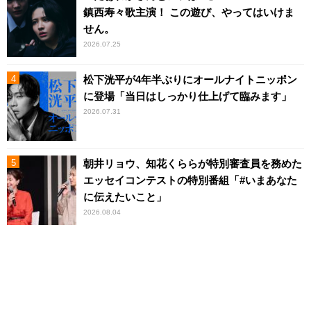
鎮西寿々歌主演！ この遊び、やってはいけま
せん。
2026.07.25
松下洸平が4年半ぶりにオールナイトニッポン
に登場「当日はしっかり仕上げて臨みます」
2026.07.31
朝井リョウ、知花くららが特別審査員を務めた
エッセイコンテストの特別番組「#いまあなた
に伝えたいこと」
2026.08.04