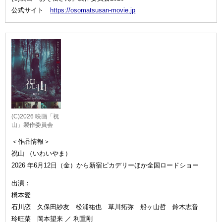
公式サイト
https://osomatsusan-movie.jp
(C)2026 映画「祝
山」製作委員会
＜作品情報＞
祝山 （いわいやま）
2026 年6月12日（金）から新宿ピカデリーほか全国ロードショー
出演：
橋本愛
石川恋 久保田紗友 松浦祐也 草川拓弥 船ヶ山哲 鈴木志音
玲旺菜 岡本望来 ／ 利重剛