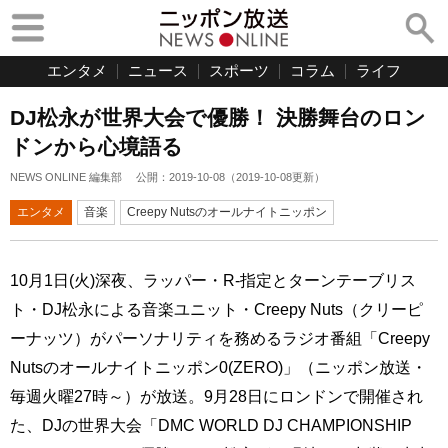
エンタメ
ニュース
スポーツ
コラム
ライフ
DJ松永が世界大会で優勝！ 決勝舞台のロン
ドンから心境語る
NEWS ONLINE 編集部
公開：
2019-10-08
（
2019-10-08
更新）
エンタメ
音楽
Creepy Nutsのオールナイトニッポン
10月1日(火)深夜、ラッパー・R-指定とターンテーブリス
ト・DJ松永による音楽ユニット・Creepy Nuts（クリーピ
ーナッツ）がパーソナリティを務めるラジオ番組「Creepy
Nutsのオールナイトニッポン0(ZERO)」（ニッポン放送・
毎週火曜27時～）が放送。9月28日にロンドンで開催され
た、DJの世界大会「DMC WORLD DJ CHAMPIONSHIP