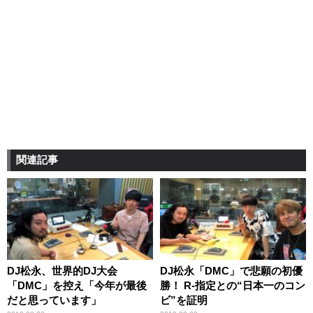
関連記事
DJ松永、世界的DJ大会
DJ松永「DMC」で悲願の初優
「DMC」を控え「今年が最後
勝！ R-指定との“日本一のコン
だと思っています」
ビ”を証明