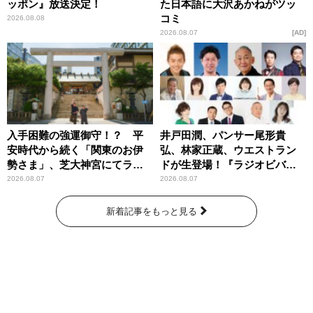
ッポン』放送決定！
た日本語に大沢あかねがツッ
コミ
2026.08.08
2026.08.07
AD
入手困難の強運御守！？ 平
井戸田潤、パンサー尾形貴
安時代から続く「関東のお伊
弘、林家正蔵、ウエストラン
勢さま」、芝大神宮にてラン
ドが生登場！『ラジオビバリ
パンプスが合格祈願！
ー昼ズ』
2026.08.07
2026.08.07
新着記事をもっと見る