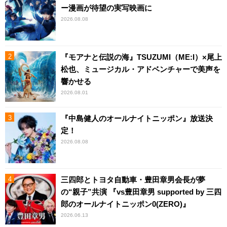
ー漫画が待望の実写映画に
2026.08.08
『モアナと伝説の海』TSUZUMI（ME:I）×尾上
松也、ミュージカル・アドベンチャーで美声を
響かせる
2026.08.01
『中島健人のオールナイトニッポン』放送決
定！
2026.08.08
三四郎とトヨタ自動車・豊田章男会長が夢
の“親子”共演 『vs豊田章男 supported by 三四
郎のオールナイトニッポン0(ZERO)』
2026.06.13