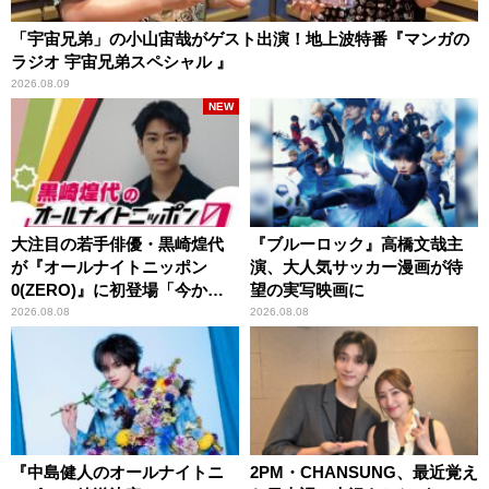
「宇宙兄弟」の小山宙哉がゲスト出演！地上波特番『マンガの
ラジオ 宇宙兄弟スペシャル 』
2026.08.09
NEW
大注目の若手俳優・黒崎煌代
『ブルーロック』高橋文哉主
が『オールナイトニッポン
演、大人気サッカー漫画が待
0(ZERO)』に初登場「今から
望の実写映画に
とてもワクワクしておりま
2026.08.08
2026.08.08
す！」
『中島健人のオールナイトニ
2PM・CHANSUNG、最近覚え