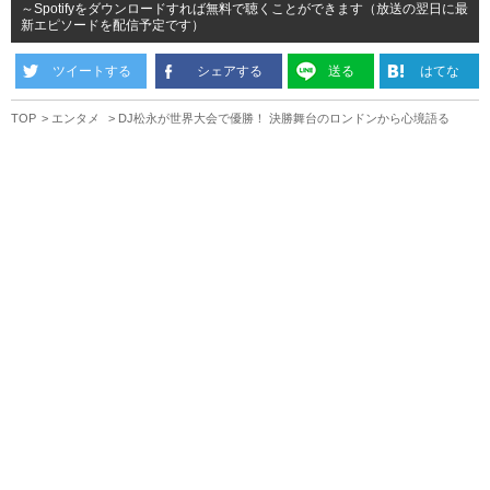
～Spotifyをダウンロードすれば無料で聴くことができます（放送の翌日に最
新エピソードを配信予定です）
ツイートする
シェアする
送る
はてな
TOP
エンタメ
DJ松永が世界大会で優勝！ 決勝舞台のロンドンから心境語る