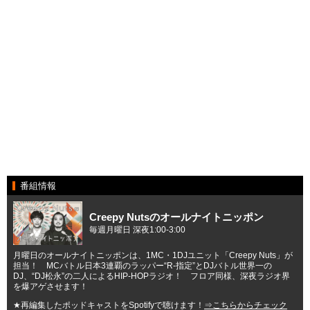
番組情報
Creepy Nutsのオールナイトニッポン
毎週月曜日 深夜1:00-3:00
月曜日のオールナイトニッポンは、1MC・1DJユニット「Creepy Nuts」が
担当！ MCバトル日本3連覇のラッパー“R-指定”とDJバトル世界一の
DJ、“DJ松永”の二人によるHIP-HOPラジオ！ フロア同様、深夜ラジオ界
を爆アゲさせます！
★再編集したポッドキャストをSpotifyで聴けます！
⇒こちらからチェック