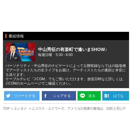
番組情報
中山秀征の有楽町で逢いまSHOW♪
毎週日曜 5:30 - 6:00
パーソナリティ・中山秀征のナビゲートによって公開収録ならではの臨場感
でアーティストたちの生ライブをお届け。アーティストたちの素顔と本音に
も迫ります。
ケーブルテレビ「J:COM」でもご覧いただけます。放送日時など詳しくは、
J:COMのホームページでご確認ください。
ツイートする
シェアする
送る
はてな
TOP
エンタメ
ニコラス・エドワーズ、アメリカの実家の敷地は、23区と同じ!?