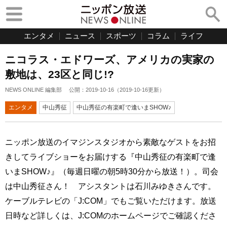
エンタメ
ニュース
スポーツ
コラム
ライフ
ニコラス・エドワーズ、アメリカの実家の
敷地は、23区と同じ!?
NEWS ONLINE 編集部
公開：
2019-10-16
（
2019-10-16
更新）
エンタメ
中山秀征
中山秀征の有楽町で逢いまSHOW♪
ニッポン放送のイマジンスタジオから素敵なゲストをお招
きしてライブショーをお届けする『中山秀征の有楽町で逢
いまSHOW♪』（毎週日曜の朝5時30分から放送！）。司会
は中山秀征さん！ アシスタントは石川みゆきさんです。
ケーブルテレビの「J:COM」でもご覧いただけます。放送
日時など詳しくは、J:COMのホームページでご確認くださ