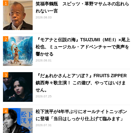
笑福亭鶴瓶 スピッツ・草野マサムネの忘れら
れない一言
2026.08.03
『モアナと伝説の海』TSUZUMI（ME:I）×尾上
松也、ミュージカル・アドベンチャーで美声を
響かせる
2026.08.01
『だぁれかさんとアソぼ？』FRUITS ZIPPER
鎮西寿々歌主演！ この遊び、やってはいけま
せん。
2026.07.25
松下洸平が4年半ぶりにオールナイトニッポン
に登場「当日はしっかり仕上げて臨みます」
2026.07.31