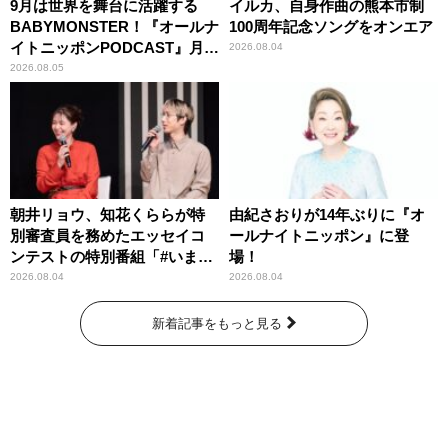
9月は世界を舞台に活躍する
イルカ、自身作曲の熊本市制
BABYMONSTER！『オールナ
100周年記念ソングをオンエア
イトニッポンPODCAST』月替
2026.08.04
わりパーソナリティ
2026.08.05
朝井リョウ、知花くららが特
由紀さおりが14年ぶりに『オ
別審査員を務めたエッセイコ
ールナイトニッポン』に登
ンテストの特別番組「#いまあ
場！
なたに伝えたいこと」
2026.08.04
2026.08.04
新着記事をもっと見る