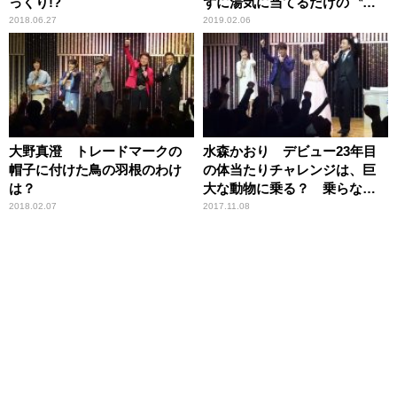
っくり!?
ずに湯気に当てるだけの〝湯
気通し〟が大好き!?
2018.06.27
2019.02.06
大野真澄 トレードマークの
水森かおり デビュー23年目
帽子に付けた鳥の羽根のわけ
の体当たりチャレンジは、巨
は？
大な動物に乗る？ 乗らな
い？ どっち？
2018.02.07
2017.11.08