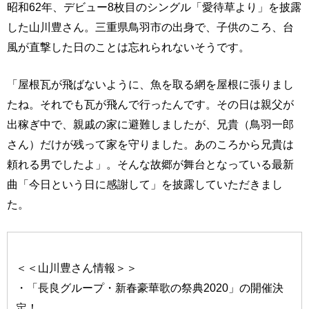
昭和62年、デビュー8枚目のシングル「愛待草より」を披露
した山川豊さん。三重県鳥羽市の出身で、子供のころ、台
風が直撃した日のことは忘れられないそうです。
「屋根瓦が飛ばないように、魚を取る網を屋根に張りまし
たね。それでも瓦が飛んで行ったんです。その日は親父が
出稼ぎ中で、親戚の家に避難しましたが、兄貴（鳥羽一郎
さん）だけが残って家を守りました。あのころから兄貴は
頼れる男でしたよ」。そんな故郷が舞台となっている最新
曲「今日という日に感謝して」を披露していただきまし
た。
＜＜山川豊さん情報＞＞
・「長良グループ・新春豪華歌の祭典2020」の開催決
定！