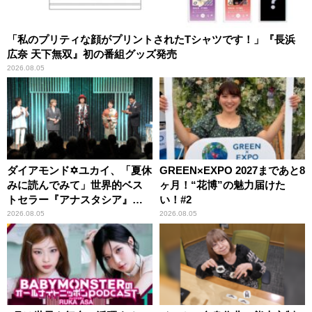
「私のプリティな顔がプリントされたTシャツです！」『長浜
広奈 天下無双』初の番組グッズ発売
2026.08.05
ダイアモンド✡ユカイ、「夏休
GREEN×EXPO 2027まであと8
みに読んでみて」世界的ベス
ヶ月！“花博”の魅力届けた
トセラー『アナスタシア』を
い！#2
紹介
2026.08.05
2026.08.05