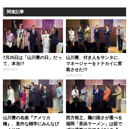
関連記事
7月25日は「山川豊の日」だっ
山川豊、付き人をサンタに、
て、本当!?
マネージャーをトナカイに変
装させた!?
2019.10.11
2018.12.19
山川豊の名曲『アメリカ
西方裕之、麺の固さが選べる
橋』、意外な雑学にみんなび
福岡「長浜ラーメン」は茹で