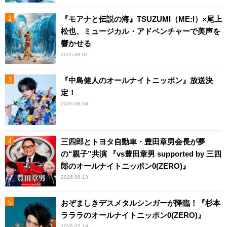
『モアナと伝説の海』TSUZUMI（ME:I）×尾上
松也、ミュージカル・アドベンチャーで美声を
響かせる
2026.08.01
『中島健人のオールナイトニッポン』放送決
定！
2026.08.08
三四郎とトヨタ自動車・豊田章男会長が夢
の“親子”共演 『vs豊田章男 supported by 三四
郎のオールナイトニッポン0(ZERO)』
2026.06.13
おぞましきデスメタルシンガーが降臨！『杉本
ラララのオールナイトニッポン0(ZERO)』
2026.07.19