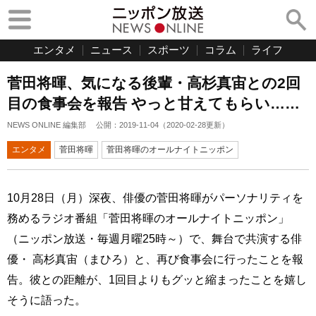
エンタメ
ニュース
スポーツ
コラム
ライフ
菅田将暉、気になる後輩・高杉真宙との2回
目の食事会を報告 やっと甘えてもらい……
NEWS ONLINE 編集部
公開：
2019-11-04
（
2020-02-28
更新）
エンタメ
菅田将暉
菅田将暉のオールナイトニッポン
10月28日（月）深夜、俳優の菅田将暉がパーソナリティを
務めるラジオ番組「菅田将暉のオールナイトニッポン」
（ニッポン放送・毎週月曜25時～）で、舞台で共演する俳
優・ 高杉真宙（まひろ）と、再び食事会に行ったことを報
告。彼との距離が、1回目よりもグッと縮まったことを嬉し
そうに語った。