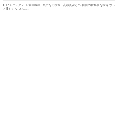
TOP
エンタメ
菅田将暉、気になる後輩・高杉真宙との2回目の食事会を報告 やっ
と甘えてもらい……