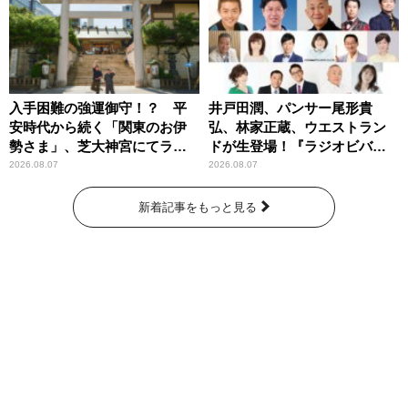
入手困難の強運御守！？ 平
井戸田潤、パンサー尾形貴
安時代から続く「関東のお伊
弘、林家正蔵、ウエストラン
勢さま」、芝大神宮にてラン
ドが生登場！『ラジオビバリ
パンプスが合格祈願！
ー昼ズ』
2026.08.07
2026.08.07
新着記事をもっと見る