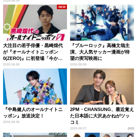
2026.08.09
NEW
大注目の若手俳優・黒崎煌代
『ブルーロック』高橋文哉主
が『オールナイトニッポン
演、大人気サッカー漫画が待
0(ZERO)』に初登場「今から
望の実写映画に
とてもワクワクしておりま
2026.08.08
2026.08.08
す！」
『中島健人のオールナイトニ
2PM・CHANSUNG、最近覚え
ッポン』放送決定！
た日本語に大沢あかねがツッ
コミ
2026.08.08
2026.08.07
AD