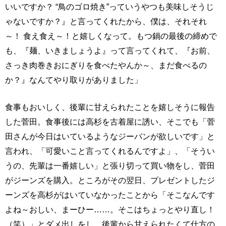
いいですか？ “鳥のゴロ焼き”っていうやつも美味しそうじ
ゃないですか？』と言ってくれたから、僕は、それそれ
～！ 食え食え～！と嬉しくなって。もつ鍋の最後の締めで
も、『麺、いきましょうよ』って言ってくれて、『お前、
さっき肉巻きおにぎりを食べたやんか～、まだ食べるの
か？』なんてやり取りがありました」
食事もおいしく、後輩に甘えられたことを嬉しそうに報告
した菅田。食事後には高杉を古着屋に誘い、そこでも「菅
田さんが今日はいているようなジーパンが欲しいです」と
言われ、「可愛いこと言ってくれるんですよ」、「そうい
うの、先輩は一番嬉しい」と張り切って買い物をし、菅田
がジーンズを購入。ところがその翌日、プレゼントしたジ
ーンズを高杉がはいていなかったことから「そこなんです
よね～おしい、まーひー……。そこはちょっとやり直し！
（笑）」とダメ出しをし、後輩から甘えられたくて仕方の