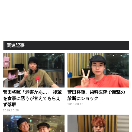
関連記事
菅田将暉「老害かあ…」 後輩
菅田将暉、歯科医院で衝撃の
を食事に誘うが甘えてもらえ
診断にショック
ず落胆
2018.08.13
2019.10.28