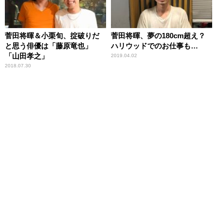
菅田将暉＆小栗旬、掟破りだ
菅田将暉、夢の180cm超え？
と思う俳優は「藤原竜也」
ハリウッドでのお仕事も…
「山田孝之」
2019.04.02
2018.07.30