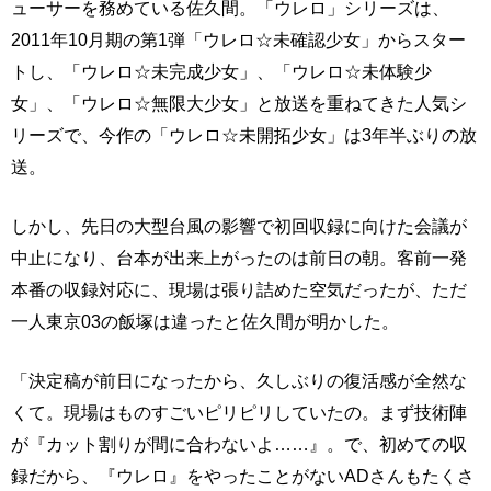
ューサーを務めている佐久間。「ウレロ」シリーズは、
2011年10月期の第1弾「ウレロ☆未確認少女」からスター
トし、「ウレロ☆未完成少女」、「ウレロ☆未体験少
女」、「ウレロ☆無限大少女」と放送を重ねてきた人気シ
リーズで、今作の「ウレロ☆未開拓少女」は3年半ぶりの放
送。
しかし、先日の大型台風の影響で初回収録に向けた会議が
中止になり、台本が出来上がったのは前日の朝。客前一発
本番の収録対応に、現場は張り詰めた空気だったが、ただ
一人東京03の飯塚は違ったと佐久間が明かした。
「決定稿が前日になったから、久しぶりの復活感が全然な
くて。現場はものすごいピリピリしていたの。まず技術陣
が『カット割りが間に合わないよ……』。で、初めての収
録だから、『ウレロ』をやったことがないADさんもたくさ