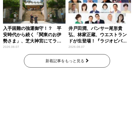
入手困難の強運御守！？ 平
井戸田潤、パンサー尾形貴
安時代から続く「関東のお伊
弘、林家正蔵、ウエストラン
勢さま」、芝大神宮にてラン
ドが生登場！『ラジオビバリ
パンプスが合格祈願！
ー昼ズ』
2026.08.07
2026.08.07
新着記事をもっと見る