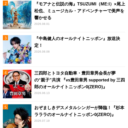
『モアナと伝説の海』TSUZUMI（ME:I）×尾上
松也、ミュージカル・アドベンチャーで美声を
響かせる
2026.08.01
『中島健人のオールナイトニッポン』放送決
定！
2026.08.08
三四郎とトヨタ自動車・豊田章男会長が夢
の“親子”共演 『vs豊田章男 supported by 三四
郎のオールナイトニッポン0(ZERO)』
2026.06.13
おぞましきデスメタルシンガーが降臨！『杉本
ラララのオールナイトニッポン0(ZERO)』
2026.07.19