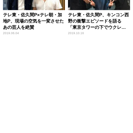
テレ東・佐久間P×テレ朝・加
テレ東・佐久間P、キンコン西
地P、現場の空気を一変させた
野の衝撃エピソードを語る
あの芸人を絶賛
「東京タワーの下でウクレ
レ」
2019.06.04
2019.10.16