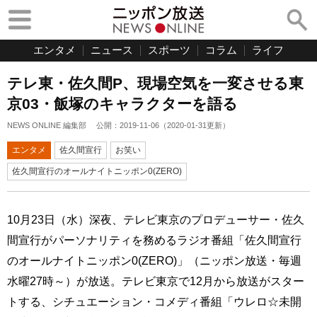
エンタメ
ニュース
スポーツ
コラム
ライフ
テレ東・佐久間P、現場空気を一変させる東
京03・飯塚のキャラクターを語る
NEWS ONLINE 編集部
公開：
2019-11-06
（
2020-01-31
更新）
エンタメ
佐久間宣行
お笑い
佐久間宣行のオールナイトニッポン0(ZERO)
10月23日（水）深夜、テレビ東京のプロデューサー・佐久
間宣行がパーソナリティを務めるラジオ番組「佐久間宣行
のオールナイトニッポン0(ZERO)」（ニッポン放送・毎週
水曜27時～）が放送。テレビ東京で12月から放送がスター
トする、シチュエーション・コメディ番組「ウレロ☆未開