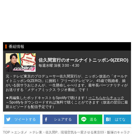
番組情報
佐久間宣行のオールナイトニッポン0(ZERO)
毎週水曜 深夜 3:00 - 4:30
元・テレビ東京のプロデューサー佐久間宣行が、ニッポン放送の「オールナ
イトニッポン0(ZERO)」に挑戦！ フリーのテレビマン、45歳で既婚者、娘
がいる脱サラおじさんが、一生懸命しゃべります。最年長パーソナリティが
お送りする「メディアミックス ラジオ番組」です！
★再編集したポッドキャストをSpotifyで聴けます！
⇒こちらからチェック
～Spotifyをダウンロードすれば無料で聴くことができます（放送の翌日に最
新エピソードを配信予定です）
ツイートする
シェアする
送る
はてな
TOP
エンタメ
テレ東・佐久間P、現場空気を一変させる東京03・飯塚のキャラク