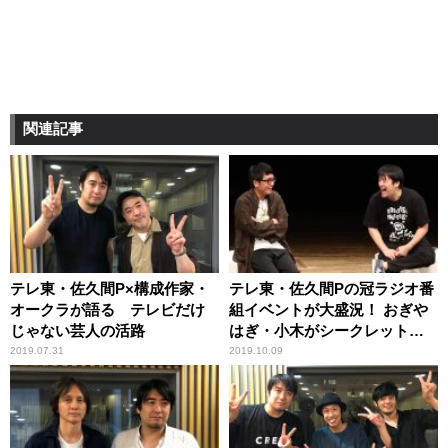
関連記事
テレ東・佐久間P×構成作家・
テレ東・佐久間Pの冠ラジオ番
オークラが語る テレビだけ
組イベントが大盛況！ おぎや
じゃない芸人の活路
はぎ・小木がシークレットゲ
ストで登場
2019.07.31
2019.10.09