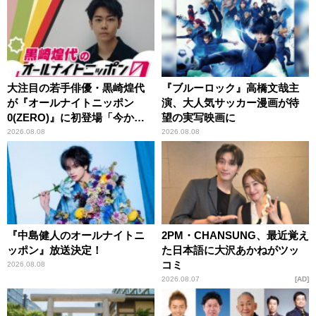
大注目の若手俳優・黒崎煌代
『ブルーロック』高橋文哉主
が『オールナイトニッポン
演、大人気サッカー漫画が待
0(ZERO)』に初登場「今から
望の実写映画に
とてもワクワクしておりま
2026.08.08
2026.08.08
す！」
『中島健人のオールナイトニ
2PM・CHANSUNG、最近覚え
ッポン』放送決定！
た日本語に大沢あかねがツッ
コミ
2026.08.08
2026.08.07
AD