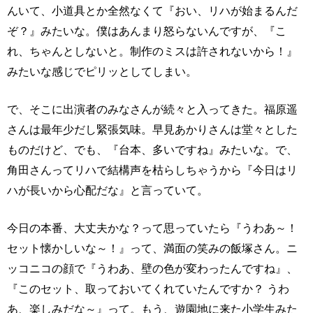
んいて、小道具とか全然なくて『おい、リハが始まるんだ
ぞ？』みたいな。僕はあんまり怒らないんですが、『こ
れ、ちゃんとしないと。制作のミスは許されないから！』
みたいな感じでピリッとしてしまい。
で、そこに出演者のみなさんが続々と入ってきた。福原遥
さんは最年少だし緊張気味。早見あかりさんは堂々とした
ものだけど、でも、『台本、多いですね』みたいな。で、
角田さんってリハで結構声を枯らしちゃうから『今日はリ
ハが長いから心配だな』と言っていて。
今日の本番、大丈夫かな？って思っていたら『うわあ～！
セット懐かしいな～！』って、満面の笑みの飯塚さん。ニ
ッコニコの顔で『うわあ、壁の色が変わったんですね』、
『このセット、取っておいてくれていたんですか？ うわ
あ、楽しみだな～』って。もう、遊園地に来た小学生みた