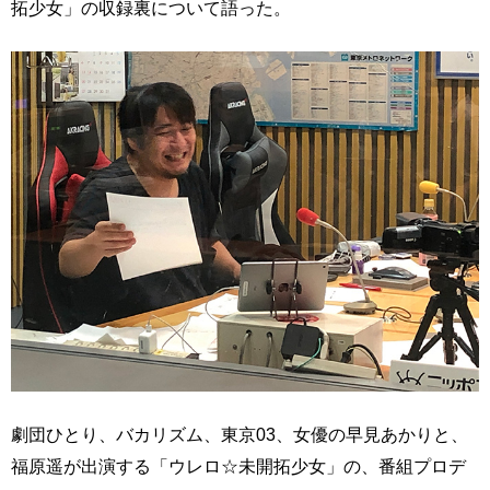
拓少女」の収録裏について語った。
劇団ひとり、バカリズム、東京03、女優の早見あかりと、
福原遥が出演する「ウレロ☆未開拓少女」の、番組プロデ