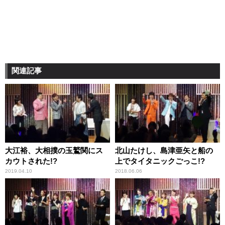
関連記事
大江裕、大相撲の玉鷲関にス
北山たけし、島津亜矢と船の
カウトされた!?
上でタイタニックごっこ!?
2019.04.10
2018.06.06