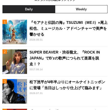
Daily
Weekly
『モアナと伝説の海』TSUZUMI（ME:I）×尾上
松也、ミュージカル・アドベンチャーで美声を
響かせる
2026.08.01
SUPER BEAVER・渋谷龍太、『ROCK IN
JAPAN』でB’zの歌声につられて楽屋を脱
走！？
2017.08.14
松下洸平が4年半ぶりにオールナイトニッポン
に登場「当日はしっかり仕上げて臨みます」
2026.07.31