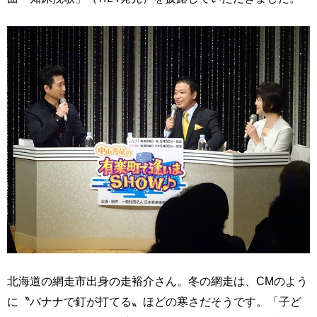
北海道の網走市出身の走裕介さん。冬の網走は、CMのよう
に〝バナナで釘が打てる〟ほどの寒さだそうです。「子ど