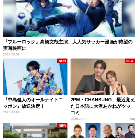
『ブルーロック』高橋文哉主演、大人気サッカー漫画が待望の
実写映画に
2026.08.08
NEW
NEW
『中島健人のオールナイトニ
2PM・CHANSUNG、最近覚え
ッポン』放送決定！
た日本語に大沢あかねがツッ
コミ
2026.08.08
2026.08.07
AD
NEW