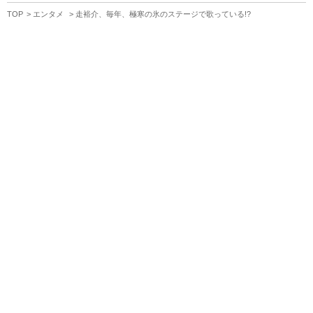
TOP
エンタメ
走裕介、毎年、極寒の氷のステージで歌っている!?