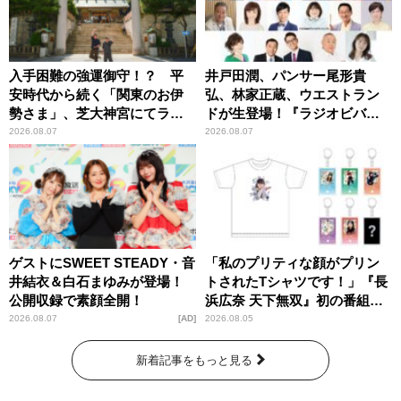
入手困難の強運御守！？ 平
井戸田潤、パンサー尾形貴
安時代から続く「関東のお伊
弘、林家正蔵、ウエストラン
勢さま」、芝大神宮にてラン
ドが生登場！『ラジオビバリ
パンプスが合格祈願！
ー昼ズ』
2026.08.07
2026.08.07
ゲストにSWEET STEADY・音
「私のプリティな顔がプリン
井結衣＆白石まゆみが登場！
トされたTシャツです！」『長
公開収録で素顔全開！
浜広奈 天下無双』初の番組グ
ッズ発売
2026.08.07
AD
2026.08.05
新着記事をもっと見る