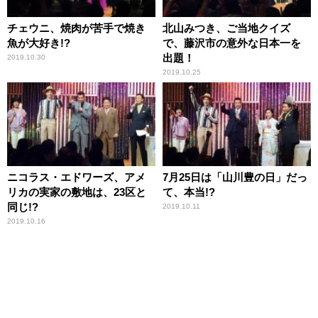
チェウニ、焼肉が苦手で焼き
北山みつき、ご当地クイズ
魚が大好き!?
で、藤沢市の意外な日本一を
出題！
2019.10.30
2019.10.25
ニコラス・エドワーズ、アメ
7月25日は「山川豊の日」だっ
リカの実家の敷地は、23区と
て、本当!?
同じ!?
2019.10.11
2019.10.16