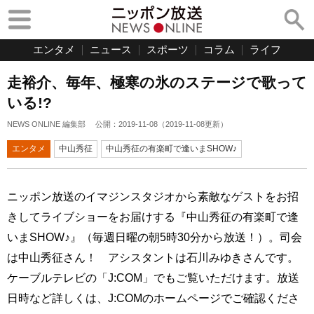
エンタメ
ニュース
スポーツ
コラム
ライフ
走裕介、毎年、極寒の氷のステージで歌って
いる!?
NEWS ONLINE 編集部
公開：
2019-11-08
（
2019-11-08
更新）
エンタメ
中山秀征
中山秀征の有楽町で逢いまSHOW♪
ニッポン放送のイマジンスタジオから素敵なゲストをお招
きしてライブショーをお届けする『中山秀征の有楽町で逢
いまSHOW♪』（毎週日曜の朝5時30分から放送！）。司会
は中山秀征さん！ アシスタントは石川みゆきさんです。
ケーブルテレビの「J:COM」でもご覧いただけます。放送
日時など詳しくは、J:COMのホームページでご確認くださ