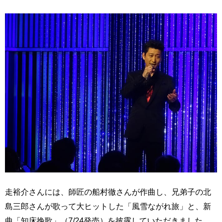
走裕介さんには、師匠の船村徹さんが作曲し、兄弟子の北
島三郎さんが歌って大ヒットした「風雪ながれ旅」と、新
曲「知床挽歌」（7/24発売）を披露していただきました。