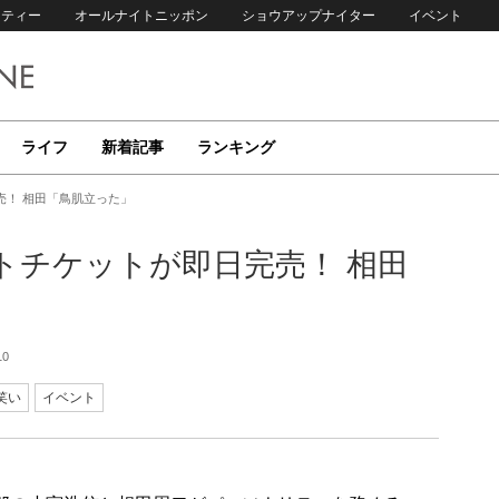
リティー
オールナイトニッポン
ショウアップナイター
イベント
ライフ
新着記事
ランキング
売！ 相田「鳥肌立った」
トチケットが即日完売！ 相田
10
笑い
イベント