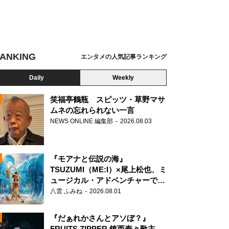
ANKING
エンタメの人気記事ランキング
Daily
Weekly
笑福亭鶴瓶 スピッツ・草野マサ
ムネの忘れられない一言
NEWS ONLINE 編集部
2026.08.03
N
『モアナと伝説の海』
TSUZUMI（ME:I）×尾上松也、ミ
ュージカル・アドベンチャーで美
声を響かせる
八雲 ふみね
2026.08.01
『だぁれかさんとアソぼ？』
FRUITS ZIPPER 鎮西寿々歌主