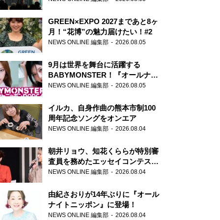
GREEN×EXPO 2027まであと8ヶ
月！“花博”の魅力届けたい！#2
NEWS ONLINE 編集部
2026.08.05
9月は世界を舞台に活躍する
BABYMONSTER！『オールナイ
トニッポンPODCAST』月替わり
NEWS ONLINE 編集部
2026.08.05
パーソナリティ
イルカ、自身作曲の熊本市制100
周年記念ソングをオンエア
NEWS ONLINE 編集部
2026.08.04
朝井リョウ、知花くららが特別審
査員を務めたエッセイコンテスト
の特別番組「#いまあなたに伝え
NEWS ONLINE 編集部
2026.08.04
たいこと」
由紀さおりが14年ぶりに『オール
ナイトニッポン』に登場！
NEWS ONLINE 編集部
2026.08.04