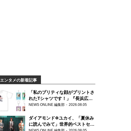
エンタメの新着記事
「私のプリティな顔がプリントさ
れたTシャツです！」『長浜広奈
天下無双』初の番組グッズ発売
NEWS ONLINE 編集部
2026.08.05
ダイアモンド✡ユカイ、「夏休み
に読んでみて」世界的ベストセラ
ー『アナスタシア』を紹介
NEWS ONLINE 編集部
2026.08.05