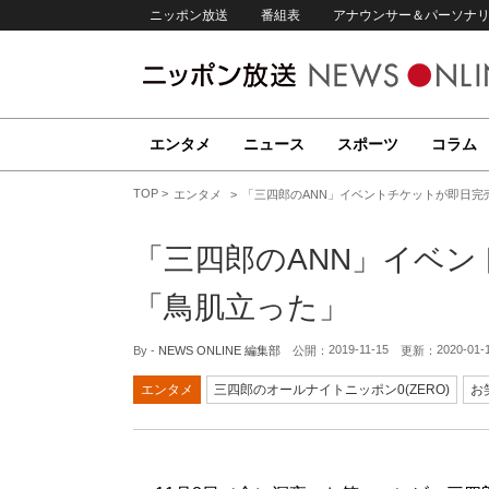
ニッポン放送
番組表
アナウンサー＆パーソナ
エンタメ
ニュース
スポーツ
コラム
TOP
エンタメ
「三四郎のANN」イベントチケットが即日完
「三四郎のANN」イベン
「鳥肌立った」
2019-11-15
2020-01-
By -
NEWS ONLINE 編集部
公開：
更新：
エンタメ
三四郎のオールナイトニッポン0(ZERO)
お