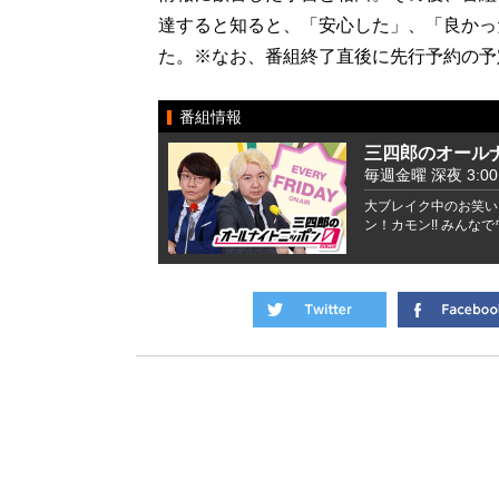
達すると知ると、「安心した」、「良かっ
た。※なお、番組終了直後に先行予約の予
番組情報
三四郎のオールナ
毎週金曜 深夜 3:00 -
大ブレイク中のお笑い
ン！カモン!! みんな