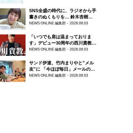
SNS全盛の時代に、ラジオから手
書きのぬくもりを… 鈴木杏樹の
直筆はがきが届く！
NEWS ONLINE 編集部
2026.08.03
『MUSIC10』こちら有楽町駅前
郵便局
「いつでも肩は温まっておりま
す」デビュー30周年の西川貴教が
『オールナイトニッポン』に登
NEWS ONLINE 編集部
2026.08.03
場！
サンド伊達、竹内まりやと”メル
友”に 「今ほぼ毎日」メールのや
り取り明かす
NEWS ONLINE 編集部
2026.08.03