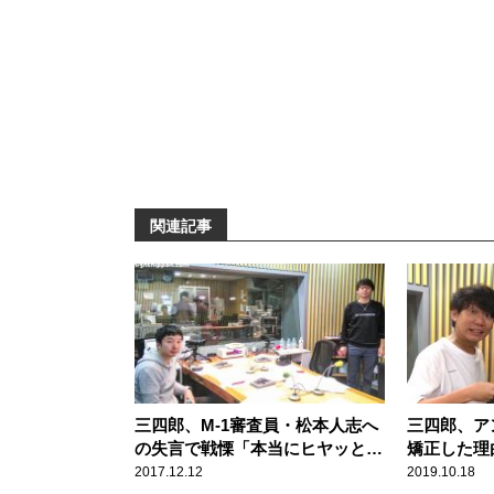
関連記事
三四郎、M-1審査員・松本人志へ
三四郎、ア
の失言で戦慄「本当にヒヤッとし
矯正した理
た」
が地面と水
2017.12.12
2019.10.18