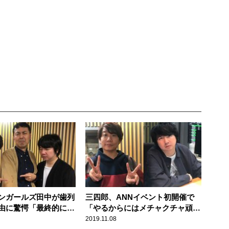
ンガールズ田中が歯列
三四郎、ANNイベント初開催で
由に驚愕「最終的に歯
「やるからにはメチャクチャ頑張
平になる」
る！ゲラへー！」
2019.11.08