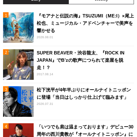
『モアナと伝説の海』TSUZUMI（ME:I）×尾上
松也、ミュージカル・アドベンチャーで美声を
響かせる
2026.08.01
SUPER BEAVER・渋谷龍太、『ROCK IN
JAPAN』でB’zの歌声につられて楽屋を脱
走！？
2017.08.14
松下洸平が4年半ぶりにオールナイトニッポン
に登場「当日はしっかり仕上げて臨みます」
2026.07.31
「いつでも肩は温まっております」デビュー30
周年の西川貴教が『オールナイトニッポン』に