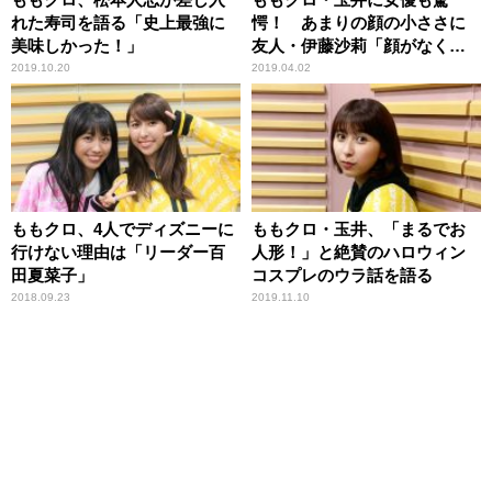
れた寿司を語る「史上最強に
愕！ あまりの顔の小ささに
美味しかった！」
友人・伊藤沙莉「顔がなくな
っちゃいそう！」
2019.10.20
2019.04.02
ももクロ、4人でディズニーに
ももクロ・玉井、「まるでお
行けない理由は「リーダー百
人形！」と絶賛のハロウィン
田夏菜子」
コスプレのウラ話を語る
2018.09.23
2019.11.10