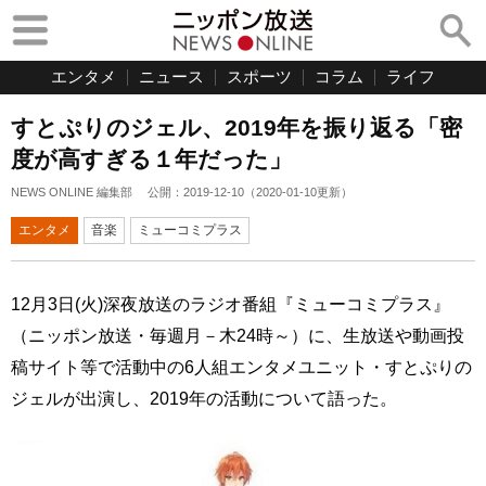
エンタメ
ニュース
スポーツ
コラム
ライフ
すとぷりのジェル、2019年を振り返る「密
度が高すぎる１年だった」
NEWS ONLINE 編集部
公開：
2019-12-10
（
2020-01-10
更新）
エンタメ
音楽
ミューコミプラス
12月3日(火)深夜放送のラジオ番組『ミューコミプラス』
（ニッポン放送・毎週月－木24時～）に、生放送や動画投
稿サイト等で活動中の6人組エンタメユニット・すとぷりの
ジェルが出演し、2019年の活動について語った。