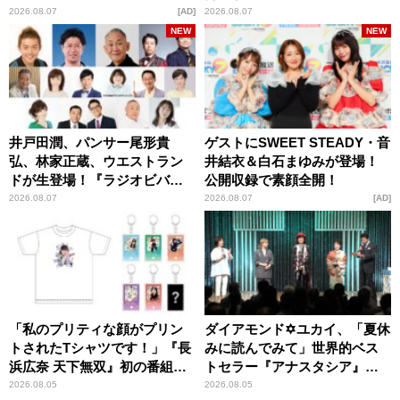
パンプスが合格祈願！
2026.08.07
AD
2026.08.07
NEW
NEW
井戸田潤、パンサー尾形貴
ゲストにSWEET STEADY・音
弘、林家正蔵、ウエストラン
井結衣＆白石まゆみが登場！
ドが生登場！『ラジオビバリ
公開収録で素顔全開！
ー昼ズ』
2026.08.07
2026.08.07
AD
「私のプリティな顔がプリン
ダイアモンド✡ユカイ、「夏休
トされたTシャツです！」『長
みに読んでみて」世界的ベス
浜広奈 天下無双』初の番組グ
トセラー『アナスタシア』を
ッズ発売
紹介
2026.08.05
2026.08.05