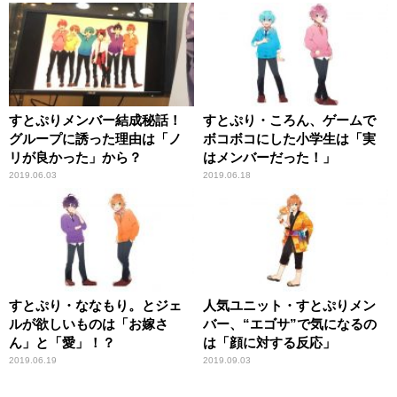
すとぷりメンバー結成秘話！
すとぷり・ころん、ゲームで
グループに誘った理由は「ノ
ボコボコにした小学生は「実
リが良かった」から？
はメンバーだった！」
2019.06.03
2019.06.18
すとぷり・ななもり。とジェ
人気ユニット・すとぷりメン
ルが欲しいものは「お嫁さ
バー、“エゴサ”で気になるの
ん」と「愛」！？
は「顔に対する反応」
2019.06.19
2019.09.03