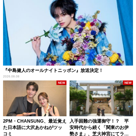
『中島健人のオールナイトニッポン』放送決定！
2026.08.08
NEW
NEW
2PM・CHANSUNG、最近覚え
入手困難の強運御守！？ 平
た日本語に大沢あかねがツッ
安時代から続く「関東のお伊
コミ
勢さま」、芝大神宮にてラン