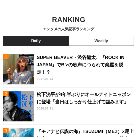
RANKING
エンタメの人気記事ランキング
Daily
Weekly
SUPER BEAVER・渋谷龍太、『ROCK IN
JAPAN』でB’zの歌声につられて楽屋を脱
走！？
2017.08.14
松下洸平が4年半ぶりにオールナイトニッポン
に登場「当日はしっかり仕上げて臨みます」
2026.07.31
『モアナと伝説の海』TSUZUMI（ME:I）×尾上