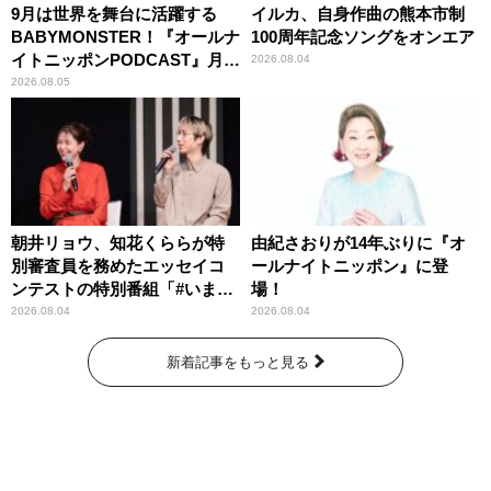
9月は世界を舞台に活躍する
イルカ、自身作曲の熊本市制
BABYMONSTER！『オールナ
100周年記念ソングをオンエア
イトニッポンPODCAST』月替
2026.08.04
わりパーソナリティ
2026.08.05
朝井リョウ、知花くららが特
由紀さおりが14年ぶりに『オ
別審査員を務めたエッセイコ
ールナイトニッポン』に登
ンテストの特別番組「#いまあ
場！
なたに伝えたいこと」
2026.08.04
2026.08.04
新着記事をもっと見る