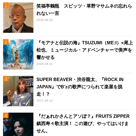
笑福亭鶴瓶 スピッツ・草野マサムネの忘れら
れない一言
2026.08.03
『モアナと伝説の海』TSUZUMI（ME:I）×尾上
松也、ミュージカル・アドベンチャーで美声を
響かせる
2026.08.01
SUPER BEAVER・渋谷龍太、『ROCK IN
JAPAN』でB’zの歌声につられて楽屋を脱
走！？
2017.08.14
『だぁれかさんとアソぼ？』FRUITS ZIPPER
鎮西寿々歌主演！ この遊び、やってはいけま
せん。