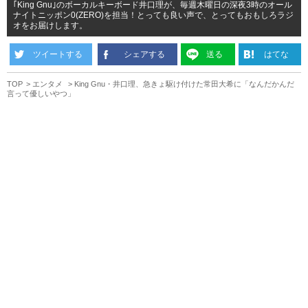
｢King Gnu｣のボーカルキーボード井口理が、毎週木曜日の深夜3時のオール
ナイトニッポン0(ZERO)を担当！とっても良い声で、とってもおもしろラジ
オをお届けします。
ツイートする
シェアする
送る
はてな
TOP
エンタメ
King Gnu・井口理、急きょ駆け付けた常田大希に「なんだかんだ
言って優しいやつ」