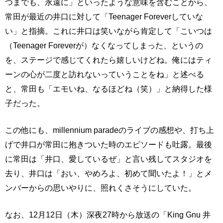
つまでも、永遠に」といったような意味を含むことから、
常田が最近の井口に対して「Teenager Foreverしていな
い」と指摘。これに井口は笑いながら肯定して「こいつは
（Teenager Foreverが）なくなってしまった、というの
を、ステージで感じてくれたら嬉しいけどね。俺にはティ
ーンの心が二度と訪れないっていうことをね」と述べる
と、常田も「エモいね、なるほどね（笑）」と納得した様
子だった。
この他にも、millennium paradeのライブの感想や、打ち上
げで井口が常田に抱きついた時のエピソードも吐露。最後
に常田は「井口、愛しているぜ」と言い残してスタジオを
去り、井口は「おい、やめろよ、初めて聞いたよ！」とメ
ンバーからの思いやりに、照れくさそうにしていた。
なお、12月12日（木）深夜27時から放送の「King Gnu 井