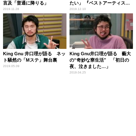
言及「普通に降りる」
たい」 『ベストアーティスト
2019』舞台裏
2019.11.28
2019.12.10
King Gnu 井口理が語る ネッ
King Gnu井口理が語る 藝大
ト騒然の「Mステ」舞台裏
の“奇妙な寮生活” 「初日の
夜、泣きました…」
2019.05.09
2019.04.25