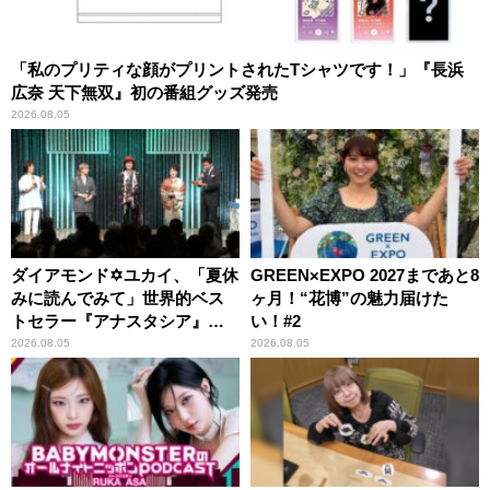
「私のプリティな顔がプリントされたTシャツです！」『長浜
広奈 天下無双』初の番組グッズ発売
2026.08.05
ダイアモンド✡ユカイ、「夏休
GREEN×EXPO 2027まであと8
みに読んでみて」世界的ベス
ヶ月！“花博”の魅力届けた
トセラー『アナスタシア』を
い！#2
紹介
2026.08.05
2026.08.05