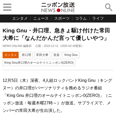
エンタメ
ニュース
スポーツ
コラム
ライフ
King Gnu・井口理、急きょ駆け付けた常田
大希に「なんだかんだ言って優しいやつ」
NEWS ONLINE 編集部
公開：
2019-12-12
（
2020-02-28
更新）
エンタメ
井口理
常田大希
音楽
King Gnu
King Gnu井口理のオールナイトニッポン0(ZERO)
12月5日（木）深夜、4人組ロックバンドKing Gnu（キング
ヌー）の井口理がパーソナリティを務めるラジオ番組
「King Gnu 井口理のオールナイトニッポン0(ZERO)」（ニ
ッポン放送・毎週木曜27時～）が放送。サプライズで、メ
ンバーの常田大希が生出演した。