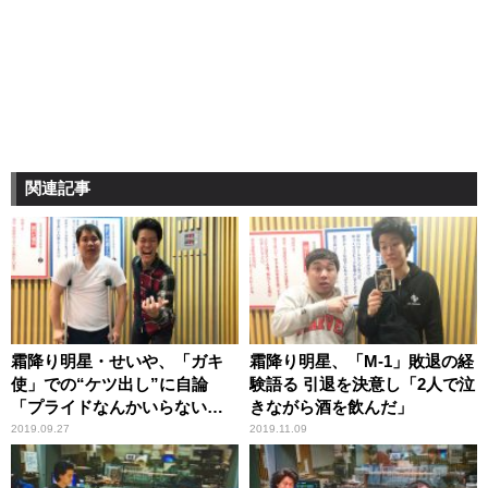
関連記事
霜降り明星・せいや、「ガキ
霜降り明星、「M-1」敗退の経
使」での“ケツ出し”に自論
験語る 引退を決意し「2人で泣
「プライドなんかいらないで
きながら酒を飲んだ」
す」
2019.09.27
2019.11.09