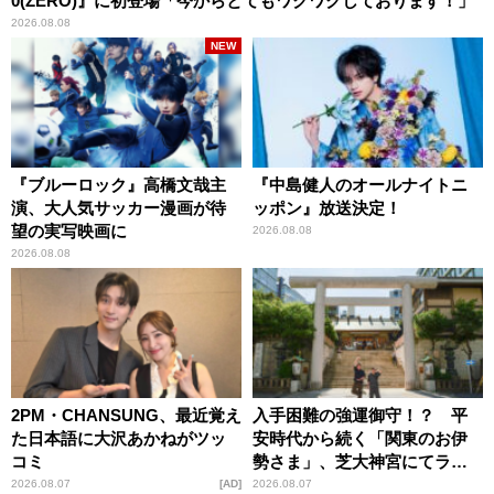
0(ZERO)』に初登場「今からとてもワクワクしております！」
2026.08.08
NEW
『ブルーロック』高橋文哉主
『中島健人のオールナイトニ
演、大人気サッカー漫画が待
ッポン』放送決定！
望の実写映画に
2026.08.08
2026.08.08
2PM・CHANSUNG、最近覚え
入手困難の強運御守！？ 平
た日本語に大沢あかねがツッ
安時代から続く「関東のお伊
コミ
勢さま」、芝大神宮にてラン
パンプスが合格祈願！
2026.08.07
AD
2026.08.07