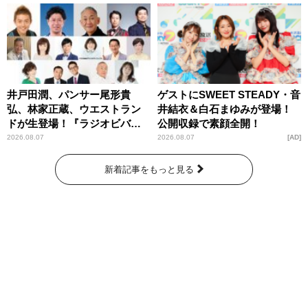
井戸田潤、パンサー尾形貴
ゲストにSWEET STEADY・音
弘、林家正蔵、ウエストラン
井結衣＆白石まゆみが登場！
ドが生登場！『ラジオビバリ
公開収録で素顔全開！
ー昼ズ』
2026.08.07
2026.08.07
AD
新着記事をもっと見る