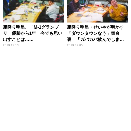
霜降り明星、「M-1グランプ
霜降り明星・せいやが明かす
リ」優勝から1年 今でも思い
「ダウンタウンなう」舞台
出すことは……
裏 「ガバガバ飲んでしまっ
て…」
2019.12.13
2019.07.05