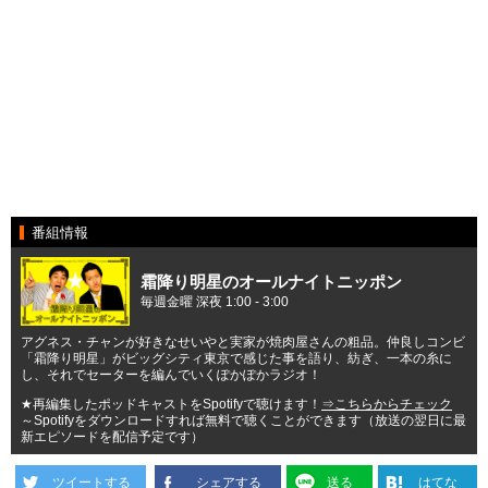
番組情報
霜降り明星のオールナイトニッポン
毎週金曜 深夜 1:00 - 3:00
アグネス・チャンが好きなせいやと実家が焼肉屋さんの粗品。仲良しコンビ
「霜降り明星」がビッグシティ東京で感じた事を語り、紡ぎ、一本の糸に
し、それでセーターを編んでいくぽかぽかラジオ！
★再編集したポッドキャストをSpotifyで聴けます！
⇒こちらからチェック
～Spotifyをダウンロードすれば無料で聴くことができます（放送の翌日に最
新エピソードを配信予定です）
ツイートする
シェアする
送る
はてな