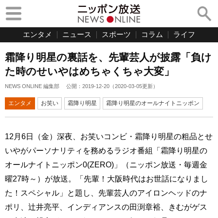
エンタメ
ニュース
スポーツ
コラム
ライフ
霜降り明星の裏話を、先輩芸人が披露「負け
た時のせいやはめちゃくちゃ大変」
NEWS ONLINE 編集部
公開：
2019-12-20
（
2020-03-05
更新）
エンタメ
お笑い
霜降り明星
霜降り明星のオールナイトニッポン
12月6日（金）深夜、お笑いコンビ・霜降り明星の粗品とせ
いやがパーソナリティを務めるラジオ番組「霜降り明星の
オールナイトニッポン0(ZERO)」（ニッポン放送・毎週金
曜27時～）が放送。「先輩！大阪時代はお世話になりまし
た！スペシャル」と題し、先輩芸人のアイロンヘッドのナ
ポリ、辻井亮平、インディアンスの田渕章裕、きむがゲス