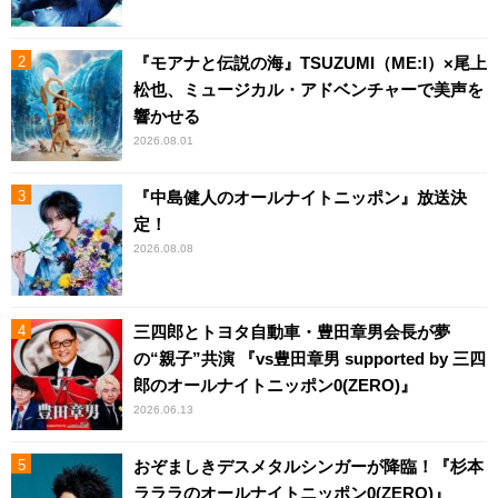
『モアナと伝説の海』TSUZUMI（ME:I）×尾上
松也、ミュージカル・アドベンチャーで美声を
響かせる
2026.08.01
『中島健人のオールナイトニッポン』放送決
定！
2026.08.08
三四郎とトヨタ自動車・豊田章男会長が夢
の“親子”共演 『vs豊田章男 supported by 三四
郎のオールナイトニッポン0(ZERO)』
2026.06.13
おぞましきデスメタルシンガーが降臨！『杉本
ラララのオールナイトニッポン0(ZERO)』