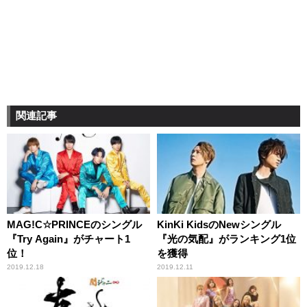
関連記事
MAG!C☆PRINCEのシングル
KinKi KidsのNewシングル
『Try Again』がチャート1
『光の気配』がランキング1位
位！
を獲得
2019.12.18
2019.12.11