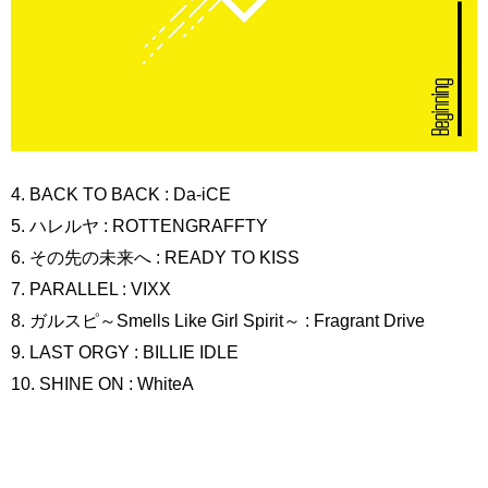
4. BACK TO BACK : Da-iCE
5. ハレルヤ : ROTTENGRAFFTY
6. その先の未来へ : READY TO KISS
7. PARALLEL : VIXX
8. ガルスピ～Smells Like Girl Spirit～ : Fragrant Drive
9. LAST ORGY : BILLIE IDLE
10. SHINE ON : WhiteA