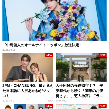
『中島健人のオールナイトニッポン』放送決定！
2026.08.08
NEW
NEW
2PM・CHANSUNG、最近覚え
入手困難の強運御守！？ 平
た日本語に大沢あかねがツッ
安時代から続く「関東のお伊
コミ
勢さま」、芝大神宮にてラン
パンプスが合格祈願！
2026.08.07
AD
2026.08.07
NEW
NEW