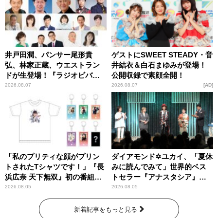
井戸田潤、パンサー尾形貴
ゲストにSWEET STEADY・音
弘、林家正蔵、ウエストラン
井結衣＆白石まゆみが登場！
ドが生登場！『ラジオビバリ
公開収録で素顔全開！
ー昼ズ』
2026.08.07
2026.08.07
AD
「私のプリティな顔がプリン
ダイアモンド✡ユカイ、「夏休
トされたTシャツです！」『長
みに読んでみて」世界的ベス
浜広奈 天下無双』初の番組グ
トセラー『アナスタシア』を
ッズ発売
紹介
2026.08.05
2026.08.05
新着記事をもっと見る