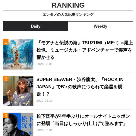
RANKING
エンタメの人気記事ランキング
Daily
Weekly
『モアナと伝説の海』TSUZUMI（ME:I）×尾上
松也、ミュージカル・アドベンチャーで美声を
響かせる
2026.08.01
SUPER BEAVER・渋谷龍太、『ROCK IN
JAPAN』でB’zの歌声につられて楽屋を脱
走！？
2017.08.14
松下洸平が4年半ぶりにオールナイトニッポン
に登場「当日はしっかり仕上げて臨みます」
2026.07.31