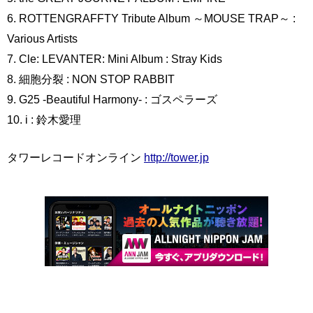
6. ROTTENGRAFFTY Tribute Album ～MOUSE TRAP～ :
Various Artists
7. Cle: LEVANTER: Mini Album : Stray Kids
8. 細胞分裂 : NON STOP RABBIT
9. G25 -Beautiful Harmony- : ゴスペラーズ
10. i : 鈴木愛理
タワーレコードオンライン
http://tower.jp