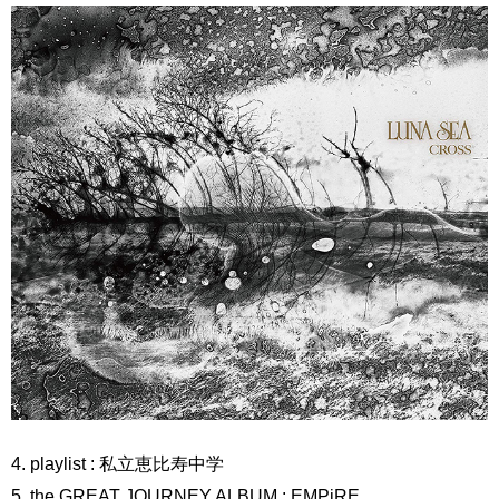
4. playlist : 私立恵比寿中学
5. the GREAT JOURNEY ALBUM : EMPiRE