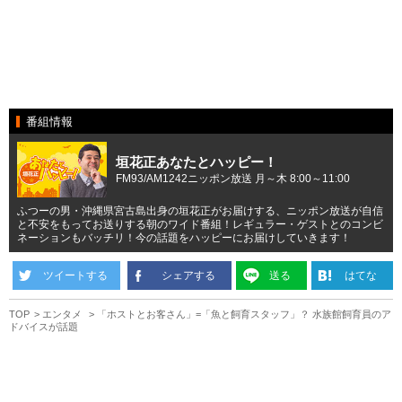
番組情報
垣花正あなたとハッピー！
FM93/AM1242ニッポン放送 月～木 8:00～11:00
ふつーの男・沖縄県宮古島出身の垣花正がお届けする、ニッポン放送が自信
と不安をもってお送りする朝のワイド番組！レギュラー・ゲストとのコンビ
ネーションもバッチリ！今の話題をハッピーにお届けしていきます！
ツイートする
シェアする
送る
はてな
TOP
エンタメ
「ホストとお客さん」=「魚と飼育スタッフ」？ 水族館飼育員のア
ドバイスが話題