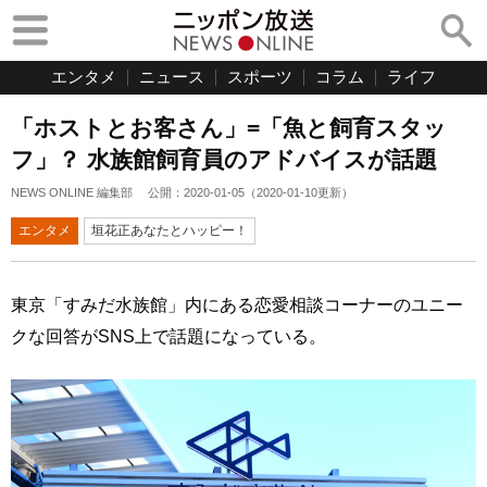
エンタメ
ニュース
スポーツ
コラム
ライフ
「ホストとお客さん」=「魚と飼育スタッ
フ」？ 水族館飼育員のアドバイスが話題
NEWS ONLINE 編集部
公開：
2020-01-05
（
2020-01-10
更新）
エンタメ
垣花正あなたとハッピー！
東京「すみだ水族館」内にある恋愛相談コーナーのユニー
クな回答がSNS上で話題になっている。