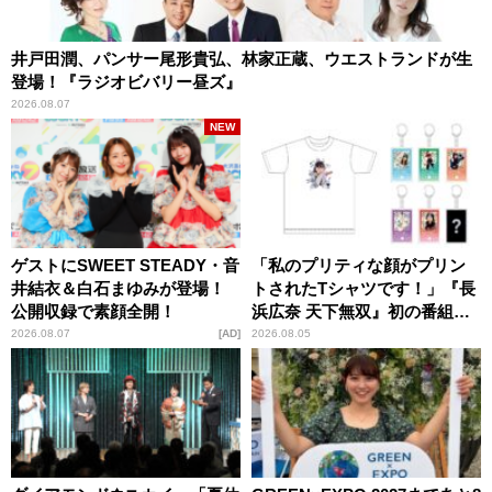
井戸田潤、パンサー尾形貴弘、林家正蔵、ウエストランドが生
登場！『ラジオビバリー昼ズ』
2026.08.07
NEW
ゲストにSWEET STEADY・音
「私のプリティな顔がプリン
井結衣＆白石まゆみが登場！
トされたTシャツです！」『長
公開収録で素顔全開！
浜広奈 天下無双』初の番組グ
ッズ発売
2026.08.07
AD
2026.08.05