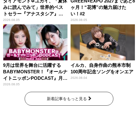
ダイアモンド✡ユカイ、「夏休
GREEN×EXPO 2027まであと8
みに読んでみて」世界的ベス
ヶ月！“花博”の魅力届けた
トセラー『アナスタシア』を
い！#2
紹介
2026.08.05
2026.08.05
9月は世界を舞台に活躍する
イルカ、自身作曲の熊本市制
BABYMONSTER！『オールナ
100周年記念ソングをオンエア
イトニッポンPODCAST』月替
2026.08.04
わりパーソナリティ
2026.08.05
新着記事をもっと見る