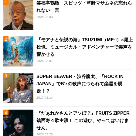
笑福亭鶴瓶 スピッツ・草野マサムネの忘れら
れない一言
2026.08.03
『モアナと伝説の海』TSUZUMI（ME:I）×尾上
松也、ミュージカル・アドベンチャーで美声を
響かせる
2026.08.01
SUPER BEAVER・渋谷龍太、『ROCK IN
JAPAN』でB’zの歌声につられて楽屋を脱
走！？
2017.08.14
『だぁれかさんとアソぼ？』FRUITS ZIPPER
鎮西寿々歌主演！ この遊び、やってはいけま
せん。
2026.07.25