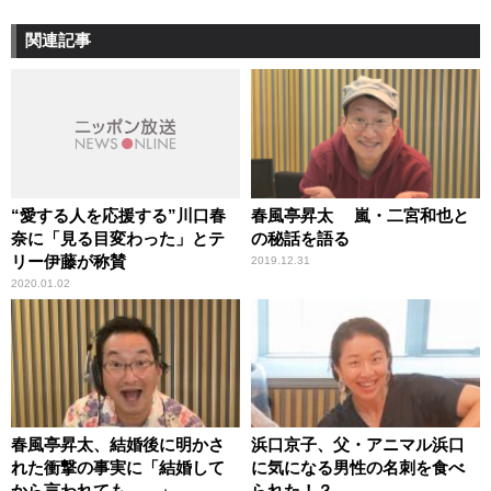
関連記事
“愛する人を応援する”川口春
春風亭昇太 嵐・二宮和也と
奈に「見る目変わった」とテ
の秘話を語る
リー伊藤が称賛
2019.12.31
2020.01.02
春風亭昇太、結婚後に明かさ
浜口京子、父・アニマル浜口
れた衝撃の事実に「結婚して
に気になる男性の名刺を食べ
から言われても……」
られた！？