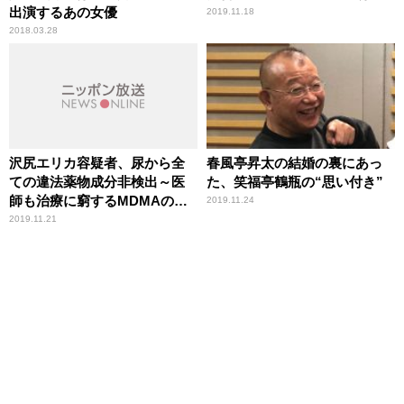
出演するあの女優
2019.11.18
2018.03.28
沢尻エリカ容疑者、尿から全
春風亭昇太の結婚の裏にあっ
ての違法薬物成分非検出～医
た、笑福亭鶴瓶の“思い付き”
師も治療に窮するMDMAの危
2019.11.24
険性
2019.11.21