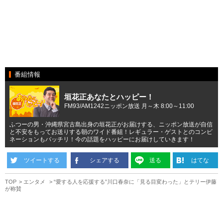
番組情報
垣花正あなたとハッピー！
FM93/AM1242ニッポン放送 月～木 8:00～11:00
ふつーの男・沖縄県宮古島出身の垣花正がお届けする、ニッポン放送が自信
と不安をもってお送りする朝のワイド番組！レギュラー・ゲストとのコンビ
ネーションもバッチリ！今の話題をハッピーにお届けしていきます！
ツイートする
シェアする
送る
はてな
TOP
エンタメ
“愛する人を応援する”川口春奈に「見る目変わった」とテリー伊藤
が称賛