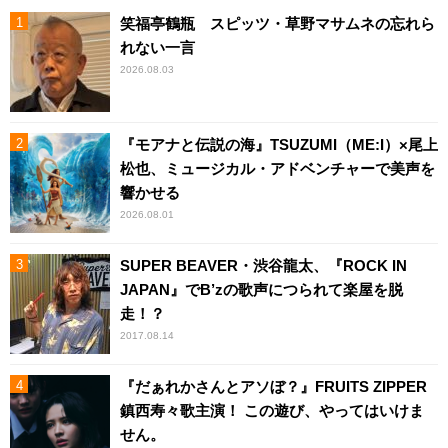
笑福亭鶴瓶 スピッツ・草野マサムネの忘れら
れない一言
2026.08.03
『モアナと伝説の海』TSUZUMI（ME:I）×尾上
松也、ミュージカル・アドベンチャーで美声を
響かせる
2026.08.01
SUPER BEAVER・渋谷龍太、『ROCK IN
JAPAN』でB’zの歌声につられて楽屋を脱
走！？
2017.08.14
『だぁれかさんとアソぼ？』FRUITS ZIPPER
鎮西寿々歌主演！ この遊び、やってはいけま
せん。