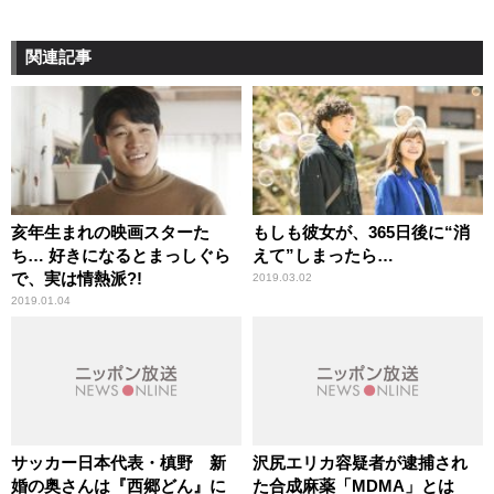
関連記事
亥年生まれの映画スターた
もしも彼女が、365日後に“消
ち… 好きになるとまっしぐら
えて”しまったら…
で、実は情熱派?!
2019.03.02
2019.01.04
サッカー日本代表・槙野 新
沢尻エリカ容疑者が逮捕され
婚の奥さんは『西郷どん』に
た合成麻薬「MDMA」とは