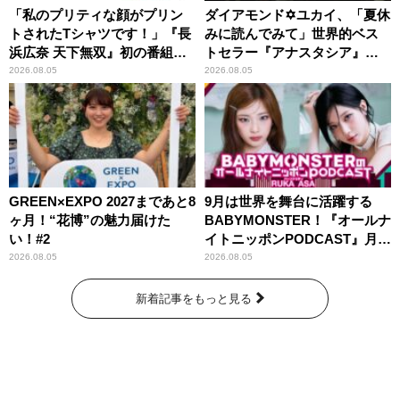
「私のプリティな顔がプリン
ダイアモンド✡ユカイ、「夏休
トされたTシャツです！」『長
みに読んでみて」世界的ベス
浜広奈 天下無双』初の番組グ
トセラー『アナスタシア』を
ッズ発売
紹介
2026.08.05
2026.08.05
GREEN×EXPO 2027まであと8
9月は世界を舞台に活躍する
ヶ月！“花博”の魅力届けた
BABYMONSTER！『オールナ
い！#2
イトニッポンPODCAST』月替
わりパーソナリティ
2026.08.05
2026.08.05
新着記事をもっと見る