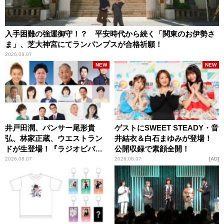
入手困難の強運御守！？ 平安時代から続く「関東のお伊勢さ
ま」、芝大神宮にてランパンプスが合格祈願！
2026.08.07
NEW
NEW
井戸田潤、パンサー尾形貴
ゲストにSWEET STEADY・音
弘、林家正蔵、ウエストラン
井結衣＆白石まゆみが登場！
ドが生登場！『ラジオビバリ
公開収録で素顔全開！
ー昼ズ』
2026.08.07
2026.08.07
AD