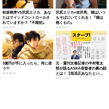
松坂桃李VS沢尻エリカ、あな
沢尻エリカ×吉沢亮、猫はいつ
たはマインドコントロールさ
もそばにいてくれる！『猫は
れていますか？『不能犯』
抱くもの』
2018.02.02
2018.06.17
3億円が手に入ったら、何に使
元・週刊文春記者の中村竜太
う?!
郎が語るASKA容疑者の裏の顔
とは！【垣花正あなたとハッ
2018.10.14
ピー！】
2016.11.29