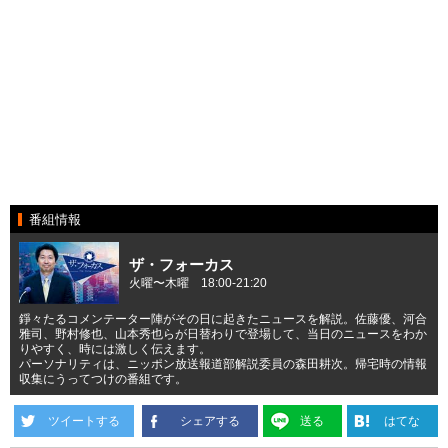
番組情報
ザ・フォーカス
火曜〜木曜 18:00-21:20
錚々たるコメンテーター陣がその日に起きたニュースを解説。佐藤優、河合
雅司、野村修也、山本秀也らが日替わりで登場して、当日のニュースをわか
りやすく、時には激しく伝えます。
パーソナリティは、ニッポン放送報道部解説委員の森田耕次。帰宅時の情報
収集にうってつけの番組です。
ツイートする
シェアする
送る
はてな