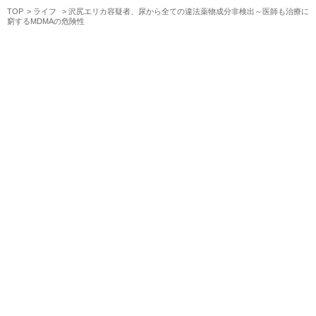
TOP
ライフ
沢尻エリカ容疑者、尿から全ての違法薬物成分非検出～医師も治療に
窮するMDMAの危険性