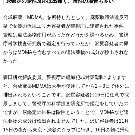
尿鑑定の陽性反応は出難く、陰性の場合も多い
合成麻薬「MDMA」を所持したとして、麻薬取締法違反容
疑で女優の沢尻エリカ容疑者が警視庁に逮捕された事件。
警察は違法薬物使用があったかどうかを調べるため、警視
庁科学捜査研究所で鑑定を行っていたが、沢尻容疑者の尿
からはMDMAを含むすべての違法薬物の成分が検出されな
かった。
森田耕次解説委員）警視庁の組織犯罪対策5課によります
と、合成麻薬MDMAは大半が使用してから2～3日で体外に
排出されるということです。沢尻容疑者は16日に任意で採
尿しまして、警視庁の科学捜査研究所で鑑定をしていたの
ですが、尿鑑定の結果は陰性ということで、MDMAなど違
法薬物の成分は検出されませんでした。沢尻容疑者は11月
15日の夜から東京・渋谷のクラブに行き、16日の朝に帰宅