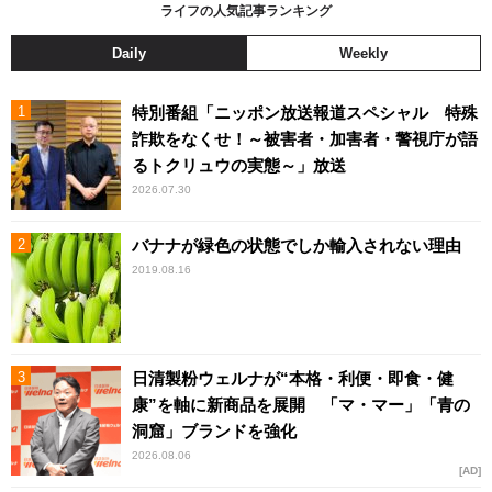
ライフの人気記事ランキング
Daily
Weekly
特別番組「ニッポン放送報道スペシャル 特殊
詐欺をなくせ！～被害者・加害者・警視庁が語
るトクリュウの実態～」放送
2026.07.30
バナナが緑色の状態でしか輸入されない理由
2019.08.16
日清製粉ウェルナが“本格・利便・即食・健
康”を軸に新商品を展開 「マ・マー」「青の
洞窟」ブランドを強化
2026.08.06
AD