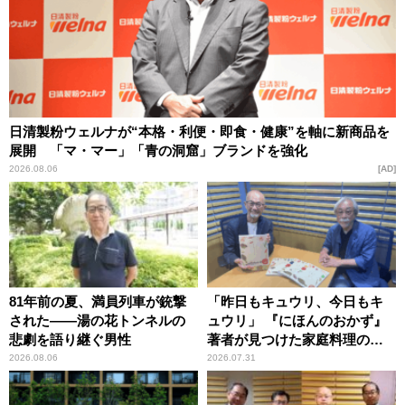
日清製粉ウェルナが“本格・利便・即食・健康”を軸に新商品を
展開 「マ・マー」「青の洞窟」ブランドを強化
2026.08.06
AD
81年前の夏、満員列車が銃撃
「昨日もキュウリ、今日もキ
された――湯の花トンネルの
ュウリ」 『にほんのおかず』
悲劇を語り継ぐ男性
著者が見つけた家庭料理の知
恵
2026.08.06
2026.07.31