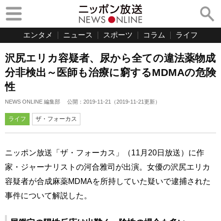
エンタメ
ニュース
スポーツ
コラム
ライフ
沢尻エリカ容疑者、尿から全ての違法薬物成
分非検出～医師も治療に窮するMDMAの危険
性
NEWS ONLINE 編集部
公開：
2019-11-21
（
2019-11-21
更新）
ライフ
ザ・フォーカス
ニッポン放送「ザ・フォーカス」（11月20日放送）に作
家・ジャーナリストの河合雅司が出演。女優の沢尻エリカ
容疑者が合成麻薬MDMAを所持していた疑いで逮捕された
事件について解説した。