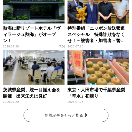
熱海に新リゾートホテル「ヴ
特別番組「ニッポン放送報道
ィラージュ熱海」がオープ
スペシャル 特殊詐欺をなく
ン！
せ！～被害者・加害者・警視
庁が語るトクリュウの実態
2026.07.30
AD
2026.07.30
～」放送
茨城県産梨、統一目揃え会を
東京・大田市場で千葉県産梨
開催 出来栄えは良好
「幸水」初競り
2026.07.29
2026.07.25
新着記事をもっと見る