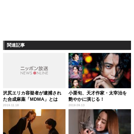
関連記事
沢尻エリカ容疑者が逮捕され
小栗旬、天才作家・太宰治を
た合成麻薬「MDMA」とは
艶やかに演じる！
2019.11.18
2019.09.13