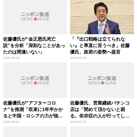
佐藤優氏が“金正恩氏死亡
「『出口戦略は立てられな
説”を分析「深刻なことがあっ
い』と率直に言うべき」佐藤
たのは間違いない」
優氏、政府の姿勢へ提言
2020.05.06
2020.05.05
佐藤優氏が“アフターコロ
佐藤優氏、営業継続パチンコ
ナ”を推測「収束に1年半かか
店は「閉めて頂かないと困
ると中国・ロシアの力が強く
る。依存症の人が行ってしま
なる可能性」
う」
2020.05.05
2020.05.03