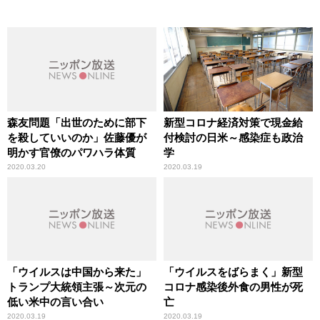
森友問題「出世のために部下
新型コロナ経済対策で現金給
を殺していいのか」佐藤優が
付検討の日米～感染症も政治
明かす官僚のパワハラ体質
学
2020.03.20
2020.03.19
「ウイルスは中国から来た」
「ウイルスをばらまく」新型
トランプ大統領主張～次元の
コロナ感染後外食の男性が死
低い米中の言い合い
亡
2020.03.19
2020.03.19