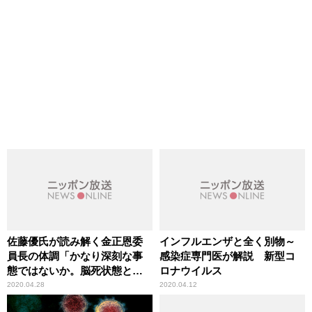
佐藤優氏が読み解く金正恩委
インフルエンザと全く別物～
員長の体調「かなり深刻な事
感染症専門医が解説 新型コ
態ではないか。脳死状態とい
ロナウイルス
う話も、ある国の情報ソース
2020.04.28
2020.04.12
から聞こえてくる」