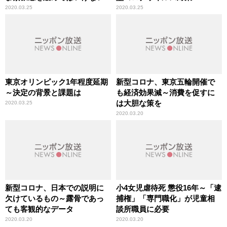
2020.03.25
2020.03.25
東京オリンピック1年程度延期
新型コロナ、東京五輪開催で
～決定の背景と課題は
も経済効果減～消費を促すに
は大胆な策を
2020.03.25
2020.03.20
新型コロナ、日本での説明に
小4女児虐待死 懲役16年～「逮
欠けているもの～露骨であっ
捕権」「専門職化」が児童相
ても客観的なデータ
談所職員に必要
2020.03.20
2020.03.20