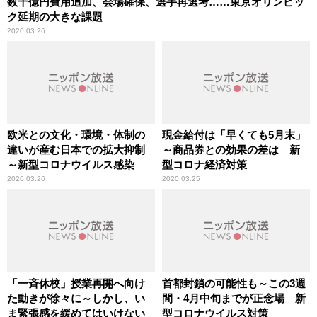
数千億円費用追加、会場確保、選手再選考……東京オリンピッ
ク延期の大きな課題
2020.03.26
欧米との文化・環境・体制の
現金給付は「早くても5月末」
違いが産む日本での拡大抑制
～商品券との効果の差は 新
～新型コロナウイルス感染
型コロナ経済対策
2020.03.26
2020.03.25
「一斉休校」授業再開へ向け
首都封鎖の可能性も～この3週
た動きが徐々に～しかし、い
間・4月中旬までが正念場 新
ま緊張感を緩めてはいけない
型コロナウイルス対策