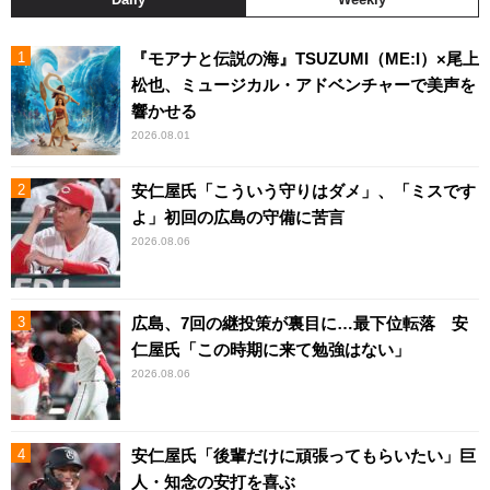
『モアナと伝説の海』TSUZUMI（ME:I）×尾上
松也、ミュージカル・アドベンチャーで美声を
響かせる
2026.08.01
安仁屋氏「こういう守りはダメ」、「ミスです
よ」初回の広島の守備に苦言
2026.08.06
広島、7回の継投策が裏目に…最下位転落 安
仁屋氏「この時期に来て勉強はない」
2026.08.06
安仁屋氏「後輩だけに頑張ってもらいたい」巨
人・知念の安打を喜ぶ