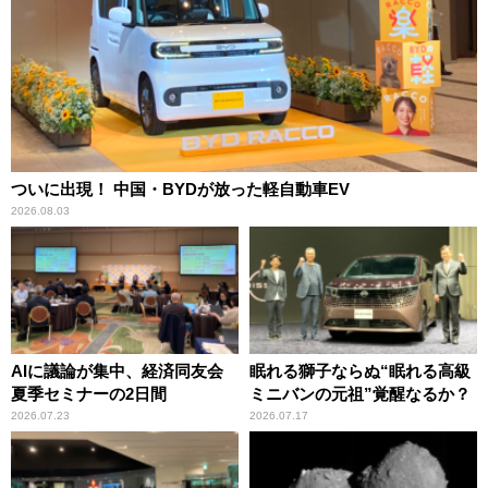
ついに出現！ 中国・BYDが放った軽自動車EV
2026.08.03
AIに議論が集中、経済同友会
眠れる獅子ならぬ“眠れる高級
夏季セミナーの2日間
ミニバンの元祖”覚醒なるか？
2026.07.23
2026.07.17