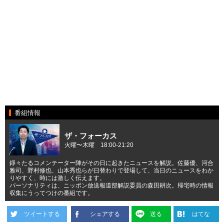
番組情報
ザ・フォーカス
火曜〜木曜 18:00-21:20
錚々たるコメンテーター陣がその日に起きたニュースを解説。佐藤優、河合
雅司、野村修也、山本秀也らが日替わりで登場して、当日のニュースをわか
りやすく、時には激しく伝えます。
パーソナリティは、ニッポン放送報道部解説委員の森田耕次。帰宅時の情報
収集にうってつけの番組です。
ツイートする
シェアする
送る
はてな