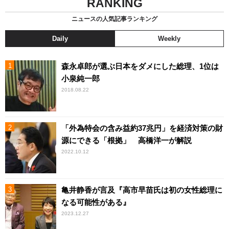
RANKING
ニュースの人気記事ランキング
Daily
Weekly
森永卓郎が選ぶ日本をダメにした総理、1位は
小泉純一郎
2018.08.22
「外為特会の含み益約37兆円」を経済対策の財
源にできる「根拠」 高橋洋一が解説
2022.10.12
亀井静香が言及『高市早苗氏は初の女性総理に
なる可能性がある』
2023.12.27