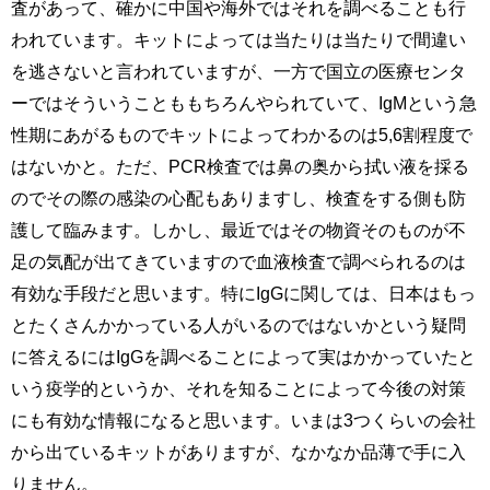
査があって、確かに中国や海外ではそれを調べることも行
われています。キットによっては当たりは当たりで間違い
を逃さないと言われていますが、一方で国立の医療センタ
ーではそういうことももちろんやられていて、IgMという急
性期にあがるものでキットによってわかるのは5,6割程度で
はないかと。ただ、PCR検査では鼻の奥から拭い液を採る
のでその際の感染の心配もありますし、検査をする側も防
護して臨みます。しかし、最近ではその物資そのものが不
足の気配が出てきていますので血液検査で調べられるのは
有効な手段だと思います。特にIgGに関しては、日本はもっ
とたくさんかかっている人がいるのではないかという疑問
に答えるにはIgGを調べることによって実はかかっていたと
いう疫学的というか、それを知ることによって今後の対策
にも有効な情報になると思います。いまは3つくらいの会社
から出ているキットがありますが、なかなか品薄で手に入
りません。