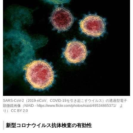
SARS-CoV-2（2019-nCoV、COVID-19を引き起こすウイルス）の透過型電子
顕微鏡画像（NIAID - https://www.flickr.com/photos/niaid/49534865371/ よ
り） CC BY 2.0
新型コロナウイルス抗体検査の有効性