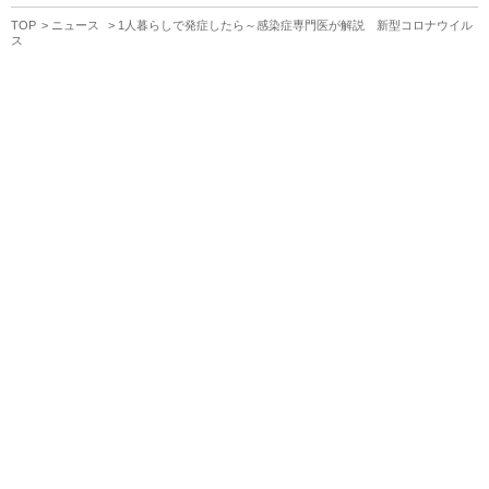
TOP
ニュース
1人暮らしで発症したら～感染症専門医が解説 新型コロナウイル
ス