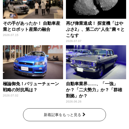
その手があったか！ 自動車産
再び偉業達成！ 探査機「はや
業とロボット産業の融合
ぶさ2」、第二の“人生”粛々と
こなす
2026.07.15
2026.07.07
極論御免！バリューチェーン
自動車業界……、「一強」
戦略の対抗馬は？
か？「二大勢力」か？「群雄
割拠」か？
2026.07.02
2026.06.26
新着記事をもっと見る