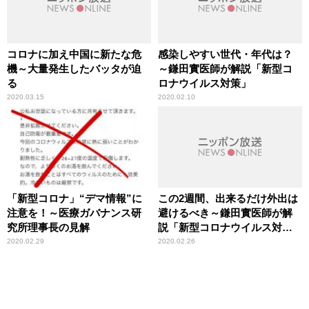
コロナに加え中国に新たな危
感染しやすい世代・年代は？
機～大量発生したバッタが迫
～鎌田實医師が解説「新型コ
る
ロナウイルス対策」
2020.03.15
2020.02.10
「新型コロナ」“デマ情報”に
この2週間、出来るだけ外出は
注意を！～医療ガバナンス研
避けるべき～鎌田實医師が解
究所理事長の見解
説「新型コロナウイルス対
策」
2020.02.29
2020.02.26