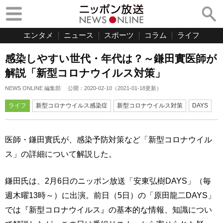
エンタメ
ニュース
スポーツ
コラム
ライフ
感染しやすい世代・年代は？～鎌田實医師が
解説「新型コロナウイルス対策」
NEWS ONLINE 編集部
公開：
2020-02-10
（
2021-01-18
更新）
ライフ
新型コロナウイルス感染症
新型コロナウイルス対策
DAYS
医師・鎌田實氏が、感染予防対策など「新型コロナウイル
ス」の詳細について解説した。
鎌田氏は、2月6日のニッポン放送「安東弘樹DAYS」（毎
週木曜13時～）に出演。前日（5日）の「原田龍二DAYS」
では『新型コロナウイルス』の基本的な情報、知識につい