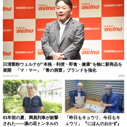
日清製粉ウェルナが“本格・利便・即食・健康”を軸に新商品を
展開 「マ・マー」「青の洞窟」ブランドを強化
2026.08.06
AD
81年前の夏、満員列車が銃撃
「昨日もキュウリ、今日もキ
された――湯の花トンネルの
ュウリ」 『にほんのおかず』