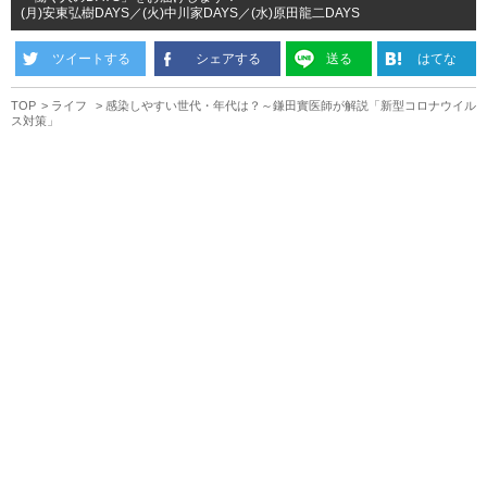
(月)安東弘樹DAYS／(火)中川家DAYS／(水)原田龍二DAYS
ツイートする
シェアする
送る
はてな
TOP
ライフ
感染しやすい世代・年代は？～鎌田實医師が解説「新型コロナウイル
ス対策」