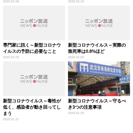
ス予防策
2020.02.09
2020.02.10
専門家に訊く～新型コロナウ
新型コロナウイルス～実際の
イルスの予防に必要なこと
致死率は0.8%ほど
2020.02.03
2020.02.05
新型コロナウイルス～毒性が
新型コロナウイルス～守るべ
低く、感染者が動き回ってし
き3つの注意事項
まう
2020.01.25
2020.01.27