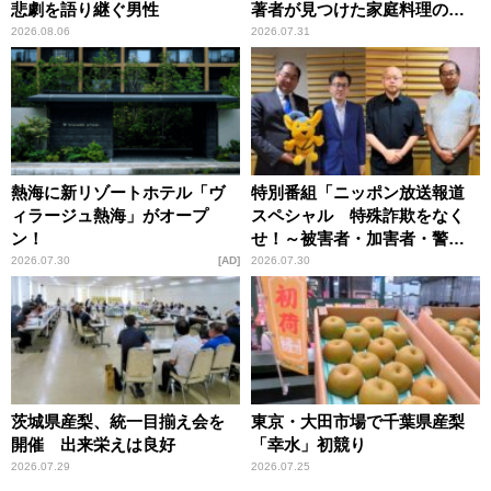
悲劇を語り継ぐ男性
著者が見つけた家庭料理の知
恵
2026.08.06
2026.07.31
熱海に新リゾートホテル「ヴ
特別番組「ニッポン放送報道
ィラージュ熱海」がオープ
スペシャル 特殊詐欺をなく
ン！
せ！～被害者・加害者・警視
庁が語るトクリュウの実態
2026.07.30
AD
2026.07.30
～」放送
茨城県産梨、統一目揃え会を
東京・大田市場で千葉県産梨
開催 出来栄えは良好
「幸水」初競り
2026.07.29
2026.07.25