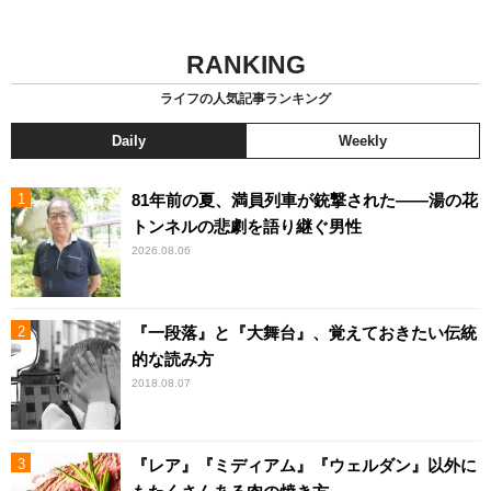
RANKING
ライフの人気記事ランキング
Daily
Weekly
81年前の夏、満員列車が銃撃された――湯の花
トンネルの悲劇を語り継ぐ男性
2026.08.06
『一段落』と『大舞台』、覚えておきたい伝統
的な読み方
2018.08.07
『レア』『ミディアム』『ウェルダン』以外に