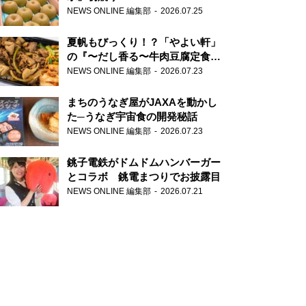
NEWS ONLINE 編集部
2026.07.25
夏帆もびっくり！？「やよい軒」
の『〜だし香る〜牛肉豆腐定食』
が香り高すぎる
NEWS ONLINE 編集部
2026.07.23
まちのうなぎ屋がJAXAを動かし
た─うなぎ宇宙食の開発秘話
NEWS ONLINE 編集部
2026.07.23
銚子電鉄がドムドムハンバーガー
とコラボ 銚電まつりでお披露目
NEWS ONLINE 編集部
2026.07.21