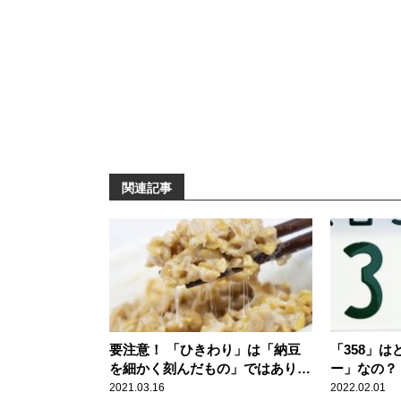
関連記事
要注意！ 「ひきわり」は「納豆
「358」
を細かく刻んだもの」ではありま
ー」なの？
せん
2021.03.16
2022.02.01