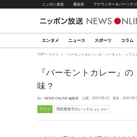
ニッポン放送
番組表
アナウンサー＆パーソナ
エンタメ
ニュース
スポーツ
コラム
TOP
ライフ
『バーモントカレー』の「バーモント」ってど
『バーモントカレー』の
味？
2022-09-23
2022-09-
By -
NEWS ONLINE 編集部
公開：
更新：
ライフ
羽田美智子のいってらっしゃい