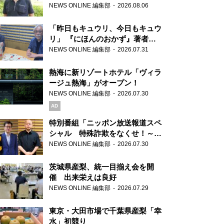
り継ぐ男性
NEWS ONLINE 編集部
2026.08.06
「昨日もキュウリ、今日もキュウ
リ」 『にほんのおかず』著者が
見つけた家庭料理の知恵
NEWS ONLINE 編集部
2026.07.31
熱海に新リゾートホテル「ヴィラ
ージュ熱海」がオープン！
NEWS ONLINE 編集部
2026.07.30
AD
特別番組「ニッポン放送報道スペ
シャル 特殊詐欺をなくせ！～被
害者・加害者・警視庁が語るトク
NEWS ONLINE 編集部
2026.07.30
リュウの実態～」放送
茨城県産梨、統一目揃え会を開
催 出来栄えは良好
NEWS ONLINE 編集部
2026.07.29
東京・大田市場で千葉県産梨「幸
水」初競り