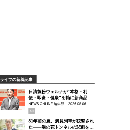
ライフの新着記事
日清製粉ウェルナが“本格・利
便・即食・健康”を軸に新商品を
展開 「マ・マー」「青の洞窟」
NEWS ONLINE 編集部
2026.08.06
ブランドを強化
AD
81年前の夏、満員列車が銃撃され
た――湯の花トンネルの悲劇を語