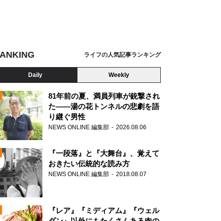
ANKING
ライフの人気記事ランキング
Daily
Weekly
81年前の夏、満員列車が銃撃され
た――湯の花トンネルの悲劇を語
り継ぐ男性
N
NEWS ONLINE 編集部
2026.08.06
AD
『一段落』と『大舞台』、覚えて
おきたい伝統的な読み方
NEWS ONLINE 編集部
2018.08.07
N
『レア』『ミディアム』『ウェル
ダン』以外にもたくさんある肉の