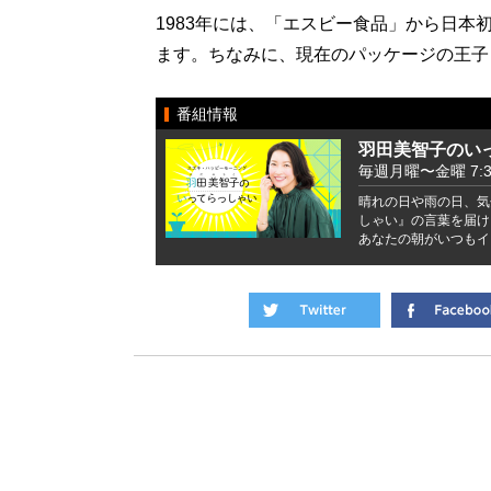
1983年には、「エスビー食品」から日
ます。ちなみに、現在のパッケージの王子
番組情報
羽田美智子のい
毎週月曜〜金曜 7:37 
晴れの日や雨の日、気
しゃい』の言葉を届け
あなたの朝がいつもイ