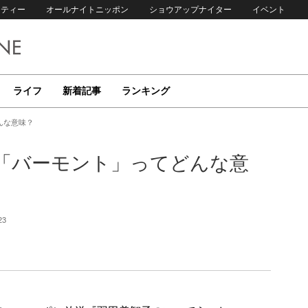
リティー
オールナイトニッポン
ショウアップナイター
イベント
ライフ
新着記事
ランキング
んな意味？
「バーモント」ってどんな意
23