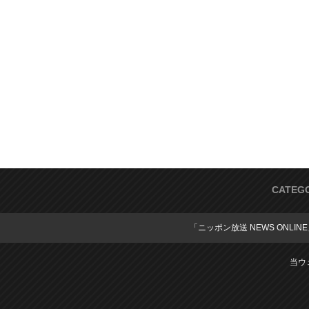
CATEG
「ニッポン放送 NEWS ONLIN
当ウ