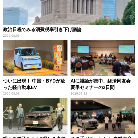
政治日程でみる消費税率引き下げ議論
2026.08.06
ついに出現！ 中国・BYDが放
AIに議論が集中、経済同友会
った軽自動車EV
夏季セミナーの2日間
2026.08.03
2026.07.23