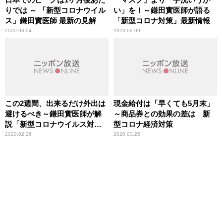
りでは ～ 「新型コロナウイル
い」を！～鎌田實医師が語る
ス」鎌田實医師 最新の見解
「新型コロナ対策」最新情報
2020.03.04
2020.02.09
この2週間、出来るだけ外出は
現金給付は「早くても5月末」
避けるべき～鎌田實医師が解
～商品券との効果の差は 新
説「新型コロナウイルス対
型コロナ経済対策
策」
2020.02.26
2020.03.25