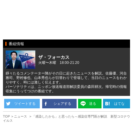
番組情報
ザ・フォーカス
火曜〜木曜 18:00-21:20
錚々たるコメンテーター陣がその日に起きたニュースを解説。佐藤優、河合
雅司、野村修也、山本秀也らが日替わりで登場して、当日のニュースをわか
りやすく、時には激しく伝えます。
パーソナリティは、ニッポン放送報道部解説委員の森田耕次。帰宅時の情報
収集にうってつけの番組です。
ツイートする
シェアする
送る
はてな
TOP
ニュース
「感染したかも」と思ったら～感染症専門医が解説 新型コロナウ
イルス