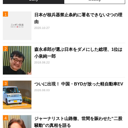
日本が核兵器禁止条約に署名できない2つの理
由
2020.10.27
森永卓郎が選ぶ日本をダメにした総理、1位は
小泉純一郎
2018.08.22
ついに出現！ 中国・BYDが放った軽自動車EV
2026.08.03
ジャーナリスト山路徹、世間を賑わせた“二股
騒動”の真相を語る