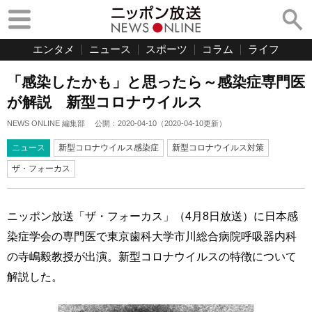
エンタメ
ニュース
スポーツ
コラム
ライフ
「感染したかも」と思ったら～感染症専門医
が解説 新型コロナウイルス
NEWS ONLINE 編集部
公開：
2020-04-10
（
2020-04-10
更新）
ニュース
新型コロナウイルス感染症
新型コロナウイルス対策
ザ・フォーカス
ニッポン放送「ザ・フォーカス」（4月8日放送）に日本感
染症学会の専門医で東京歯科大学市川総合病院呼吸器内科
の寺嶋毅教授が出演。新型コロナウイルスの特徴について
解説した。