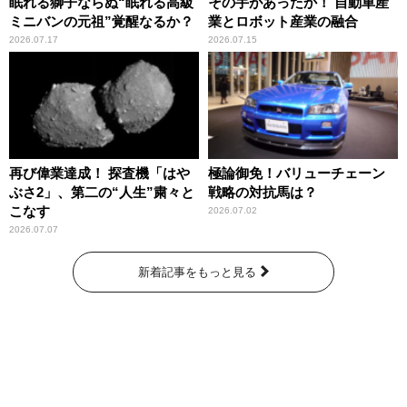
眠れる獅子ならぬ“眠れる高級
その手があったか！ 自動車産
ミニバンの元祖”覚醒なるか？
業とロボット産業の融合
2026.07.17
2026.07.15
再び偉業達成！ 探査機「はや
極論御免！バリューチェーン
ぶさ2」、第二の“人生”粛々と
戦略の対抗馬は？
こなす
2026.07.02
2026.07.07
新着記事をもっと見る