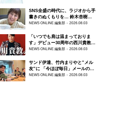
SNS全盛の時代に、ラジオから手
書きのぬくもりを… 鈴木杏樹の
直筆はがきが届く！
NEWS ONLINE 編集部
2026.08.03
『MUSIC10』こちら有楽町駅前
郵便局
「いつでも肩は温まっておりま
す」デビュー30周年の西川貴教が
『オールナイトニッポン』に登
NEWS ONLINE 編集部
2026.08.03
場！
サンド伊達、竹内まりやと”メル
友”に 「今ほぼ毎日」メールのや
り取り明かす
NEWS ONLINE 編集部
2026.08.03