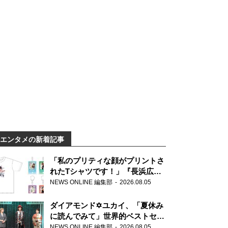
エンタメの新着記事
「私のプリティな顔がプリントさ
れたTシャツです！」『長浜広奈
天下無双』初の番組グッズ発売
NEWS ONLINE 編集部
2026.08.05
ダイアモンド✡ユカイ、「夏休み
に読んでみて」世界的ベストセラ
ー『アナスタシア』を紹介
NEWS ONLINE 編集部
2026.08.05