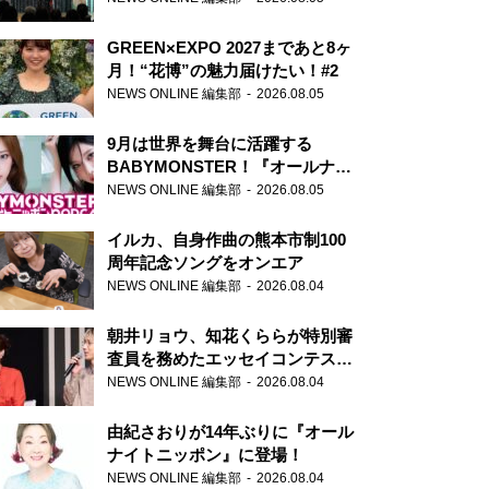
GREEN×EXPO 2027まであと8ヶ
月！“花博”の魅力届けたい！#2
NEWS ONLINE 編集部
2026.08.05
9月は世界を舞台に活躍する
BABYMONSTER！『オールナイ
トニッポンPODCAST』月替わり
NEWS ONLINE 編集部
2026.08.05
パーソナリティ
イルカ、自身作曲の熊本市制100
周年記念ソングをオンエア
NEWS ONLINE 編集部
2026.08.04
朝井リョウ、知花くららが特別審
査員を務めたエッセイコンテスト
の特別番組「#いまあなたに伝え
NEWS ONLINE 編集部
2026.08.04
たいこと」
由紀さおりが14年ぶりに『オール
ナイトニッポン』に登場！
NEWS ONLINE 編集部
2026.08.04