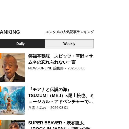
ANKING
エンタメの人気記事ランキング
Daily
Weekly
笑福亭鶴瓶 スピッツ・草野マサ
ムネの忘れられない一言
NEWS ONLINE 編集部
2026.08.03
N
『モアナと伝説の海』
TSUZUMI（ME:I）×尾上松也、ミ
ュージカル・アドベンチャーで美
声を響かせる
八雲 ふみね
2026.08.01
SUPER BEAVER・渋谷龍太、
『ROCK IN JAPAN』でB’zの歌