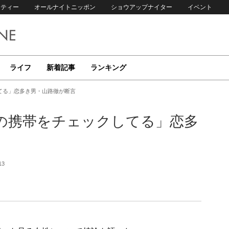
リティー
オールナイトニッポン
ショウアップナイター
イベント
ライフ
新着記事
ランキング
てる」恋多き男・山路徹が断言
の携帯をチェックしてる」恋多
13