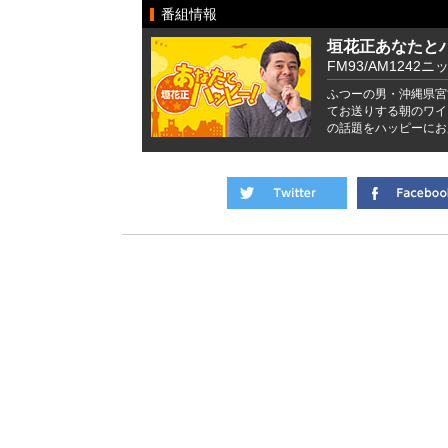
番組情報
垣花正あなたと
FM93/AM1242ニ
ふつーの男・沖縄県宮
てお送りする朝のワイ
の話題をハッピーにお