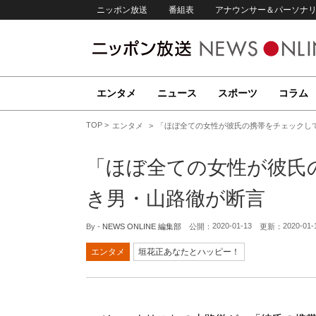
ニッポン放送
番組表
アナウンサー＆パーソナ
エンタメ
ニュース
スポーツ
コラム
TOP
エンタメ
「ほぼ全ての女性が彼氏の携帯をチェックし
「ほぼ全ての女性が彼氏
き男・山路徹が断言
2020-01-13
2020-01-
By -
NEWS ONLINE 編集部
公開：
更新：
エンタメ
垣花正あなたとハッピー！