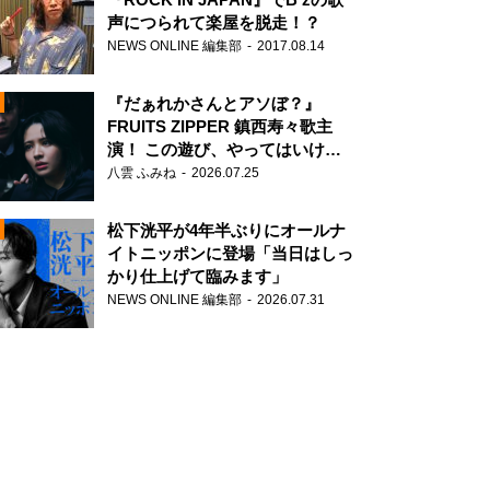
声につられて楽屋を脱走！？
NEWS ONLINE 編集部
2017.08.14
『だぁれかさんとアソぼ？』
FRUITS ZIPPER 鎮西寿々歌主
演！ この遊び、やってはいけま
せん。
八雲 ふみね
2026.07.25
N
松下洸平が4年半ぶりにオールナ
イトニッポンに登場「当日はしっ
かり仕上げて臨みます」
NEWS ONLINE 編集部
2026.07.31
N