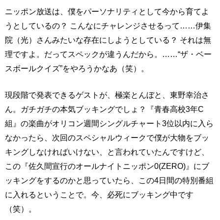
ニッポン放送は、僕をパーソナリティとして今から育てよ
うとしているの？ こんなにチャレンジさせるって……伊集
院（光）さんみたいな存在にしようとしている？ それは無
理ですよ。だってスペックが違うんだから。……“ザ・ベー
スボールクイズ”をやろうかなあ（笑）。
現段階で発表できるゲストが、極楽とんぼと、東野幸治さ
ん。ガチガチの本気ブッキングでしょ？『青春高校3年C
組』の楽曲がオリコン週間シングルチャート3位以内に入ら
なかったら、次回のスペシャルウィークで僕が大物をブッ
キングしなければいけない、と言われていたんですけど、
この『佐久間宣行のオールナイトニッポン0(ZERO)』にブ
ッキングをするのかと思っていたら、この4日間の特別番組
に入れるということで。今、必死にブッキング中です
（笑）。