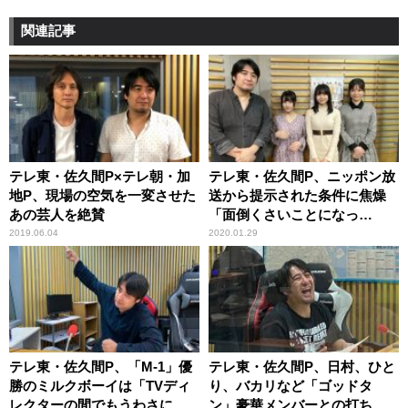
関連記事
テレ東・佐久間P×テレ朝・加
テレ東・佐久間P、ニッポン放
地P、現場の空気を一変させた
送から提示された条件に焦燥
あの芸人を絶賛
「面倒くさいことになっ
た……」
2019.06.04
2020.01.29
テレ東・佐久間P、「M-1」優
テレ東・佐久間P、日村、ひと
勝のミルクボーイは「TVディ
り、バカリなど「ゴッドタ
レクターの間でもうわさにな
ン」豪華メンバーとの打ち上