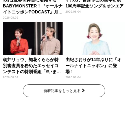
BABYMONSTER！『オールナ
100周年記念ソングをオンエア
イトニッポンPODCAST』月替
2026.08.04
わりパーソナリティ
2026.08.05
朝井リョウ、知花くららが特
由紀さおりが14年ぶりに『オ
別審査員を務めたエッセイコ
ールナイトニッポン』に登
ンテストの特別番組「#いまあ
場！
なたに伝えたいこと」
2026.08.04
2026.08.04
新着記事をもっと見る