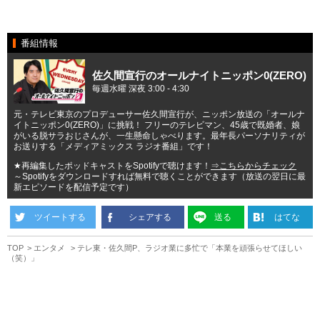
番組情報
佐久間宣行のオールナイトニッポン0(ZERO)
毎週水曜 深夜 3:00 - 4:30
元・テレビ東京のプロデューサー佐久間宣行が、ニッポン放送の「オールナ
イトニッポン0(ZERO)」に挑戦！ フリーのテレビマン、45歳で既婚者、娘
がいる脱サラおじさんが、一生懸命しゃべります。最年長パーソナリティが
お送りする「メディアミックス ラジオ番組」です！
★再編集したポッドキャストをSpotifyで聴けます！
⇒こちらからチェック
～Spotifyをダウンロードすれば無料で聴くことができます（放送の翌日に最
新エピソードを配信予定です）
ツイートする
シェアする
送る
はてな
TOP
エンタメ
テレ東・佐久間P、ラジオ業に多忙で「本業を頑張らせてほしい
（笑）」