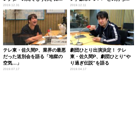
っていた」
げを語る
2019.12.31
2019.12.11
テレ東・佐久間P、業界の最悪
劇団ひとり出演決定！ テレ
だった送別会を語る「地獄の
東・佐久間P、劇団ひとり“や
空気…」
り過ぎ伝説”を語る
2019.07.17
2019.04.17