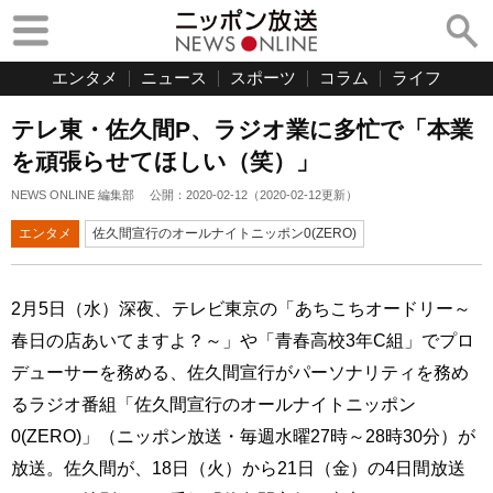
エンタメ
ニュース
スポーツ
コラム
ライフ
テレ東・佐久間P、ラジオ業に多忙で「本業
を頑張らせてほしい（笑）」
NEWS ONLINE 編集部
公開：
2020-02-12
（
2020-02-12
更新）
エンタメ
佐久間宣行のオールナイトニッポン0(ZERO)
2月5日（水）深夜、テレビ東京の「あちこちオードリー～
春日の店あいてますよ？～」や「青春高校3年C組」でプロ
デューサーを務める、佐久間宣行がパーソナリティを務め
るラジオ番組「佐久間宣行のオールナイトニッポン
0(ZERO)」（ニッポン放送・毎週水曜27時～28時30分）が
放送。佐久間が、18日（火）から21日（金）の4日間放送