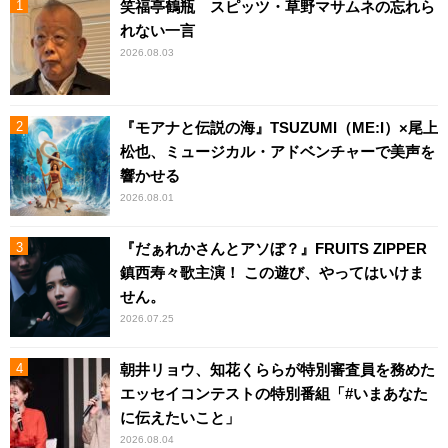
笑福亭鶴瓶 スピッツ・草野マサムネの忘れら
れない一言
2026.08.03
『モアナと伝説の海』TSUZUMI（ME:I）×尾上
松也、ミュージカル・アドベンチャーで美声を
響かせる
2026.08.01
『だぁれかさんとアソぼ？』FRUITS ZIPPER
鎮西寿々歌主演！ この遊び、やってはいけま
せん。
2026.07.25
朝井リョウ、知花くららが特別審査員を務めた
エッセイコンテストの特別番組「#いまあなた
に伝えたいこと」
2026.08.04