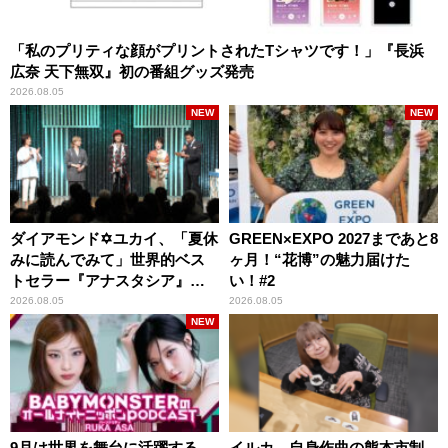
「私のプリティな顔がプリントされたTシャツです！」『長浜
広奈 天下無双』初の番組グッズ発売
2026.08.05
NEW
NEW
ダイアモンド✡ユカイ、「夏休
GREEN×EXPO 2027まであと8
みに読んでみて」世界的ベス
ヶ月！“花博”の魅力届けた
トセラー『アナスタシア』を
い！#2
紹介
2026.08.05
2026.08.05
NEW
9月は世界を舞台に活躍する
イルカ、自身作曲の熊本市制