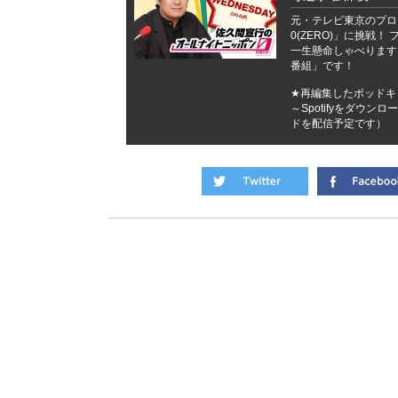
元・テレビ東京のプロ
0(ZERO)」に挑戦
一生懸命しゃべります
番組」です！
★再編集したポッドキャ
～Spotifyをダウ
ドを配信予定です）