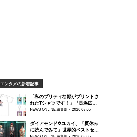
エンタメの新着記事
「私のプリティな顔がプリントさ
れたTシャツです！」『長浜広奈
天下無双』初の番組グッズ発売
NEWS ONLINE 編集部
2026.08.05
ダイアモンド✡ユカイ、「夏休み
に読んでみて」世界的ベストセラ
ー『アナスタシア』を紹介
NEWS ONLINE 編集部
2026.08.05