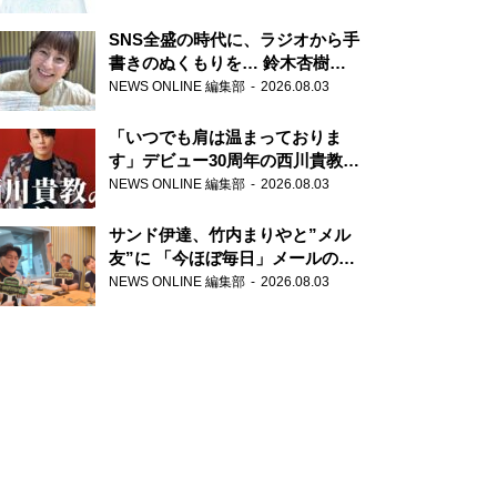
SNS全盛の時代に、ラジオから手
書きのぬくもりを… 鈴木杏樹の
直筆はがきが届く！
NEWS ONLINE 編集部
2026.08.03
『MUSIC10』こちら有楽町駅前
郵便局
「いつでも肩は温まっておりま
す」デビュー30周年の西川貴教が
『オールナイトニッポン』に登
NEWS ONLINE 編集部
2026.08.03
場！
サンド伊達、竹内まりやと”メル
友”に 「今ほぼ毎日」メールのや
り取り明かす
NEWS ONLINE 編集部
2026.08.03