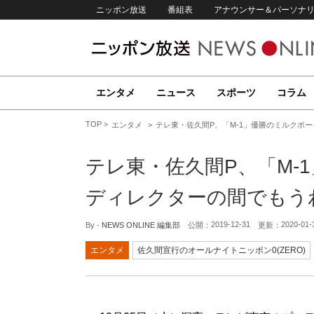
ニッポン放送
番組表
アナウンサー＆パーソナ
エンタメ
ニュース
スポーツ
コラム
TOP
エンタメ
テレ東・佐久間P、「M-1」優勝のミルクボ
テレ東・佐久間P、「M-
ディレクターの間でもう
2019-12-31
2020-01-
By -
NEWS ONLINE 編集部
公開：
更新：
エンタメ
佐久間宣行のオールナイトニッポン0(ZERO)