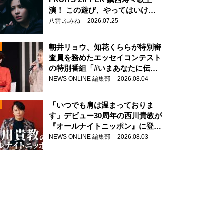
演！ この遊び、やってはいけま
せん。
八雲 ふみね
2026.07.25
朝井リョウ、知花くららが特別審
査員を務めたエッセイコンテスト
の特別番組「#いまあなたに伝え
たいこと」
NEWS ONLINE 編集部
2026.08.04
N
「いつでも肩は温まっておりま
す」デビュー30周年の西川貴教が
『オールナイトニッポン』に登
場！
NEWS ONLINE 編集部
2026.08.03
N