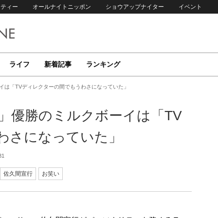
リティー
オールナイトニッポン
ショウアップナイター
イベント
ライフ
新着記事
ランキング
ーイは「TVディレクターの間でもうわさになっていた」
1」優勝のミルクボーイは「TV
わさになっていた」
31
佐久間宣行
お笑い