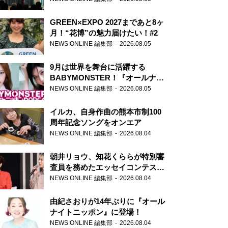
GREEN×EXPO 2027まであと8ヶ
月！“花博”の魅力届けたい！#2
NEWS ONLINE 編集部
2026.08.05
9月は世界を舞台に活躍する
BABYMONSTER！『オールナイ
トニッポンPODCAST』月替わり
NEWS ONLINE 編集部
2026.08.05
パーソナリティ
イルカ、自身作曲の熊本市制100
周年記念ソングをオンエア
NEWS ONLINE 編集部
2026.08.04
朝井リョウ、知花くららが特別審
査員を務めたエッセイコンテスト
の特別番組「#いまあなたに伝え
NEWS ONLINE 編集部
2026.08.04
たいこと」
由紀さおりが14年ぶりに『オール
ナイトニッポン』に登場！
NEWS ONLINE 編集部
2026.08.04