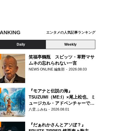
ANKING
エンタメの人気記事ランキング
Daily
Weekly
笑福亭鶴瓶 スピッツ・草野マサ
ムネの忘れられない一言
NEWS ONLINE 編集部
2026.08.03
N
『モアナと伝説の海』
TSUZUMI（ME:I）×尾上松也、ミ
ュージカル・アドベンチャーで美
声を響かせる
八雲 ふみね
2026.08.01
『だぁれかさんとアソぼ？』
FRUITS ZIPPER 鎮西寿々歌主