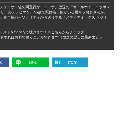
デューサー佐久間宣行が、ニッポン放送の「オールナイトニッポン
！ フリーのテレビマン、45歳で既婚者、娘がいる脱サラおじさんが、
。最年長パーソナリティがお送りする「メディアミックス ラジオ
ストをSpotifyで聴けます！
⇒こちらからチェック
ンロードすれば無料で聴くことができます（放送の翌日に最新エピソー