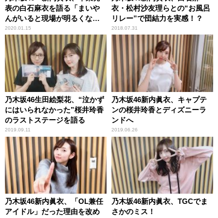
表の白石麻衣を語る「まいや
衣・松村沙友理らとの“お風呂
んがいると現場が明るくな
リレー”で団結力を実感！？
る」
2020.01.15
2018.07.31
乃木坂46生田絵梨花、“泣かず
乃木坂46新内眞衣、キャプテ
にはいられなかった”桜井玲香
ンの桜井玲香とディズニーラ
のラストステージを語る
ンドへ
2019.09.11
2019.06.26
乃木坂46新内眞衣、「OL兼任
乃木坂46新内眞衣、TGCでま
アイドル」だった理由を改め
さかのミス！