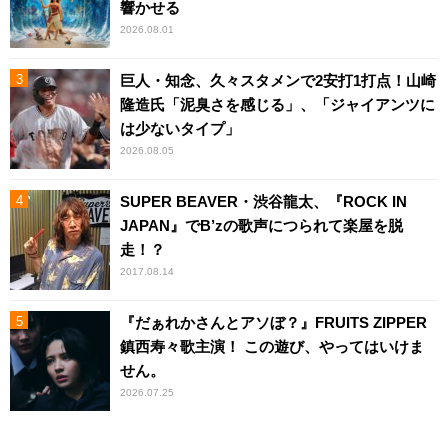
響かせる
2026.08.01
巨人・知念、久々スタメンで2安打1打点！山崎
隆造氏「泥臭さを感じる」、「ジャイアンツに
は少ないタイプ」
2026.08.05
SUPER BEAVER・渋谷龍太、『ROCK IN
JAPAN』でB’zの歌声につられて楽屋を脱
走！？
2017.08.14
『だぁれかさんとアソぼ？』FRUITS ZIPPER
鎮西寿々歌主演！ この遊び、やってはいけま
せん。
2026.07.25