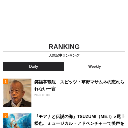
RANKING
人気記事ランキング
Daily
Weekly
笑福亭鶴瓶 スピッツ・草野マサムネの忘れら
れない一言
2026.08.03
『モアナと伝説の海』TSUZUMI（ME:I）×尾上
松也、ミュージカル・アドベンチャーで美声を