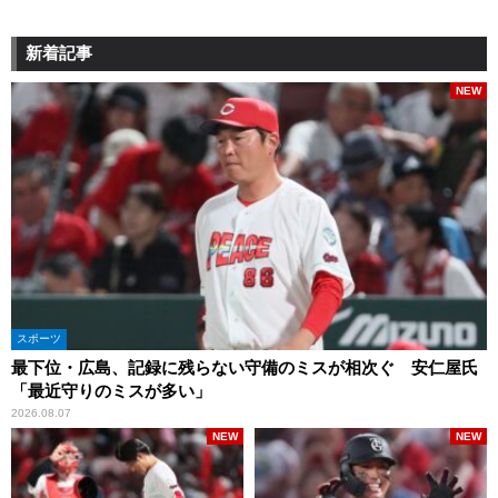
新着記事
NEW
スポーツ
最下位・広島、記録に残らない守備のミスが相次ぐ 安仁屋氏
「最近守りのミスが多い」
2026.08.07
NEW
NEW