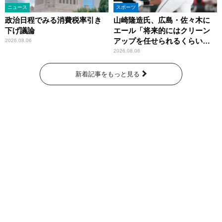
ニュース
スポーツ
政治日程でみる消費税率引き
山崎隆造氏、広島・佐々木に
下げ議論
エール「将来的にはクリーン
アップを任せられるくらいま
2026.08.06
では成長して」
2026.08.06
新着記事をもっと見る