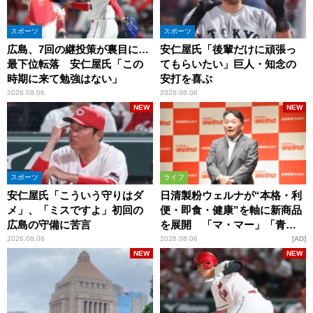
スポーツ
スポーツ
広島、7回の継投策が裏目に…
安仁屋氏「後輩だけに頑張っ
最下位転落 安仁屋氏「この
てもらいたい」巨人・知念の
時期に来て勉強はない」
安打を喜ぶ
2026.08.06
2026.08.06
NEW
NEW
スポーツ
ライフ
安仁屋氏「こういう守りはダ
日清製粉ウェルナが“本格・利
メ」、「ミスですよ」初回の
便・即食・健康”を軸に新商品
広島の守備に苦言
を展開 「マ・マー」「青の
洞窟」ブランドを強化
2026.08.06
2026.08.06
AD
NEW
NEW