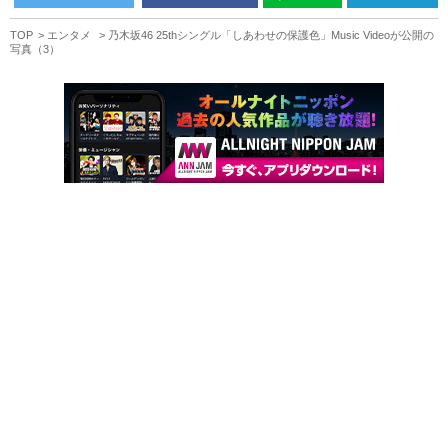
TOP
エンタメ
乃木坂46 25thシングル「しあわせの保護色」Music Videoが公開の
写真（3）