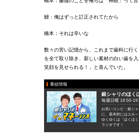
橋本：歯髄のことを俺らは「神経」って言
鰻：俺はずっと訂正されてたから
橋本：それは辛いな
数々の苦い記憶から、これまで歯科に行く
を全て取り除き、新しい素材の白い歯を入
笑顔を見せられる！」と喜んでいた。
番組情報
銀シャリのほく
毎週日曜 18:50-19:
お笑いコンビ・銀シャ
に、基本的にはユル～
ゆくゆくは「ほくほく
ラジオです！