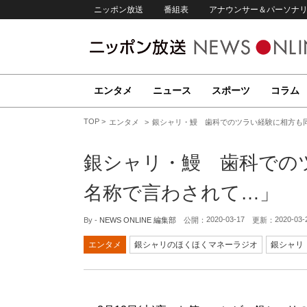
ニッポン放送
番組表
アナウンサー＆パーソナ
エンタメ
ニュース
スポーツ
コラム
TOP
エンタメ
銀シャリ・鰻 歯科でのツラい経験に相方も
銀シャリ・鰻 歯科での
名称で言わされて…」
2020-03-17
2020-03-
By -
NEWS ONLINE 編集部
公開：
更新：
エンタメ
銀シャリのほくほくマネーラジオ
銀シャリ