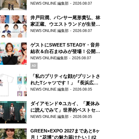
ま」、芝大神宮にてランパンプス
NEWS ONLINE 編集部
2026.08.07
が合格祈願！
井戸田潤、パンサー尾形貴弘、林
家正蔵、ウエストランドが生登
場！『ラジオビバリー昼ズ』
NEWS ONLINE 編集部
2026.08.07
ゲストにSWEET STEADY・音井
結衣＆白石まゆみが登場！公開収
録で素顔全開！
NEWS ONLINE編集部
2026.08.07
AD
「私のプリティな顔がプリントさ
れたTシャツです！」『長浜広奈
天下無双』初の番組グッズ発売
NEWS ONLINE 編集部
2026.08.05
ダイアモンド✡ユカイ、「夏休み
に読んでみて」世界的ベストセラ
ー『アナスタシア』を紹介
NEWS ONLINE 編集部
2026.08.05
GREEN×EXPO 2027まであと8ヶ
月！“花博”の魅力届けたい！#2