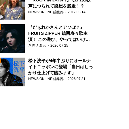
声につられて楽屋を脱走！？
NEWS ONLINE 編集部
2017.08.14
『だぁれかさんとアソぼ？』
FRUITS ZIPPER 鎮西寿々歌主
演！ この遊び、やってはいけま
せん。
八雲 ふみね
2026.07.25
N
松下洸平が4年半ぶりにオールナ
イトニッポンに登場「当日はしっ
かり仕上げて臨みます」
NEWS ONLINE 編集部
2026.07.31
N