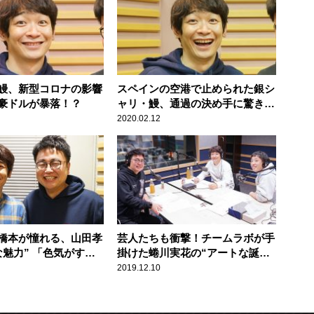
鰻、新型コロナの影響
スペインの空港で止められた銀シ
豪ドルが暴落！？
ャリ・鰻、通過の決め手に驚き
「あれで通れんねや(笑)」
2020.02.12
橋本が憧れる、山田孝
芸人たちも衝撃！チームラボが手
な魅力” 「色気がすご
掛けた蜷川実花の“アートな誕生
会” 「光の先に蜷川実花が…」
2019.12.10