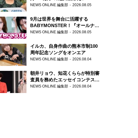
NEWS ONLINE 編集部
2026.08.05
9月は世界を舞台に活躍する
BABYMONSTER！『オールナイ
トニッポンPODCAST』月替わり
NEWS ONLINE 編集部
2026.08.05
パーソナリティ
イルカ、自身作曲の熊本市制100
周年記念ソングをオンエア
NEWS ONLINE 編集部
2026.08.04
朝井リョウ、知花くららが特別審
査員を務めたエッセイコンテスト
の特別番組「#いまあなたに伝え
NEWS ONLINE 編集部
2026.08.04
たいこと」