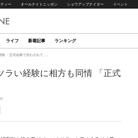
リティー
オールナイトニッポン
ショウアップナイター
イベント
ライフ
新着記事
ランキング
同情 「正式名称で言わされて…」
ツラい経験に相方も同情 「正式
21