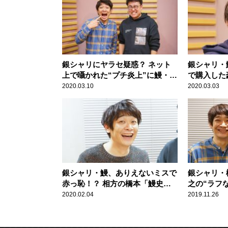
銀シャリにヤラセ疑惑？ ネット
銀シャリ・
上で囁かれた“プチ炎上”に鰻・橋
で購入した
本が弁明
2020.03.10
2020.03.03
銀シャリ・鰻、ありえないミスで
銀シャリ・
赤っ恥！？ 相方の橋本「鰻史上
之の“ラフ
一番おもろい話」
い」
2020.02.04
2019.11.26