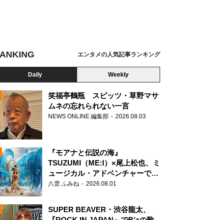
ANKING
エンタメの人気記事ランキング
Daily
Weekly
笑福亭鶴瓶 スピッツ・草野マサ
ムネの忘れられない一言
NEWS ONLINE 編集部
2026.08.03
N
『モアナと伝説の海』
TSUZUMI（ME:I）×尾上松也、ミ
ュージカル・アドベンチャーで美
声を響かせる
八雲 ふみね
2026.08.01
SUPER BEAVER・渋谷龍太、
『ROCK IN JAPAN』でB’zの歌