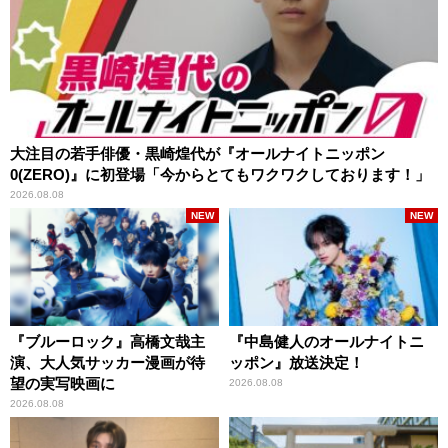
大注目の若手俳優・黒崎煌代が『オールナイトニッポン
0(ZERO)』に初登場「今からとてもワクワクしております！」
2026.08.08
NEW
NEW
『ブルーロック』高橋文哉主
『中島健人のオールナイトニ
演、大人気サッカー漫画が待
ッポン』放送決定！
望の実写映画に
2026.08.08
2026.08.08