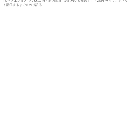
TOP
エンタメ
乃木坂46・新内眞衣「話し合いを重ねて」『2期生ライブ』をネッ
ト配信するまで道のり語る