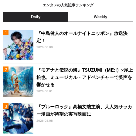
エンタメの人気記事ランキング
Daily
Weekly
『中島健人のオールナイトニッポン』放送決
定！
2026.08.08
『モアナと伝説の海』TSUZUMI（ME:I）×尾上
松也、ミュージカル・アドベンチャーで美声を
響かせる
2026.08.01
『ブルーロック』高橋文哉主演、大人気サッカ
ー漫画が待望の実写映画に
2026.08.08