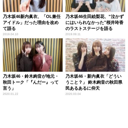
乃木坂46新内眞衣、「OL兼任
乃木坂46生田絵梨花、“泣かず
アイドル」だった理由を改め
にはいられなかった”桜井玲香
て語る
のラストステージを語る
2019.04.10
2019.09.11
乃木坂46・鈴木絢音が地元・
乃木坂46・新内眞衣「どうい
秋田トーク「『んだー』って
うこと？」 鈴木絢音の秋田県
言う」
民あるあるに仰天
2020.01.22
2020.03.04