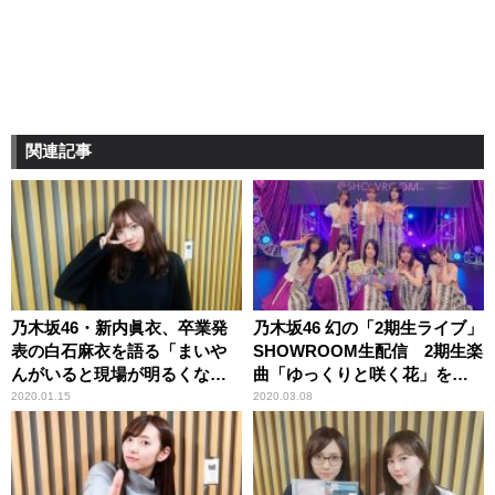
関連記事
乃木坂46・新内眞衣、卒業発
乃木坂46 幻の「2期生ライブ」
表の白石麻衣を語る「まいや
SHOWROOM生配信 2期生楽
んがいると現場が明るくな
曲「ゆっくりと咲く花」を初
る」
披露
2020.01.15
2020.03.08