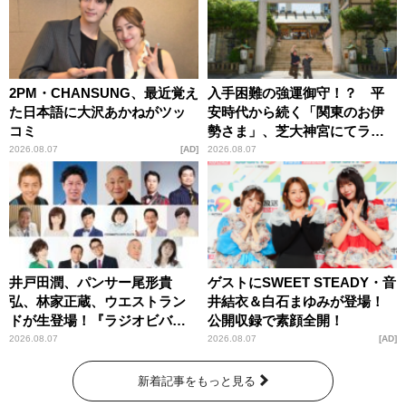
2PM・CHANSUNG、最近覚え
入手困難の強運御守！？ 平
た日本語に大沢あかねがツッ
安時代から続く「関東のお伊
コミ
勢さま」、芝大神宮にてラン
パンプスが合格祈願！
2026.08.07
AD
2026.08.07
井戸田潤、パンサー尾形貴
ゲストにSWEET STEADY・音
弘、林家正蔵、ウエストラン
井結衣＆白石まゆみが登場！
ドが生登場！『ラジオビバリ
公開収録で素顔全開！
ー昼ズ』
2026.08.07
2026.08.07
AD
新着記事をもっと見る