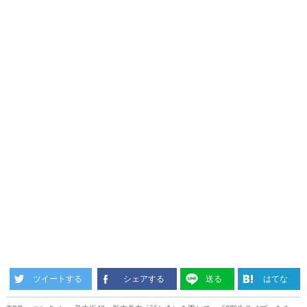
ツイートする
シェアする
送る
はてな