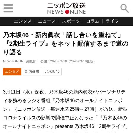
エンタメ
ニュース
スポーツ
コラム
ライフ
乃木坂46・新内眞衣「話し合いを重ねて」
『2期生ライブ』をネット配信するまで道の
り語る
NEWS ONLINE 編集部
公開：
2020-03-18
（
2020-03-18
更新）
エンタメ
新内眞衣
乃木坂46
3月11日（水）深夜、乃木坂46の新内眞衣がパーソナリテ
ィを務めるラジオ番組「乃木坂46のオールナイトニッポ
ン」（ニッポン放送・毎週水曜25時～27時）が放送。新型
コロナウイルスの影響で開催中止となった「『乃木坂46の
オールナイトニッポン』presents 乃木坂46 2期生ライブ」