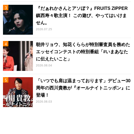
『だぁれかさんとアソぼ？』FRUITS ZIPPER
鎮西寿々歌主演！ この遊び、やってはいけま
せん。
2026.07.25
朝井リョウ、知花くららが特別審査員を務めた
エッセイコンテストの特別番組「#いまあなた
に伝えたいこと」
2026.08.04
「いつでも肩は温まっております」デビュー30
周年の西川貴教が『オールナイトニッポン』に
登場！
2026.08.03