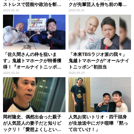
ストレスで芸能や政治を斬っ
クが先輩芸人を持ち前の毒舌
ている」
でバッサリ！
2020.05.30
2020.05.31
「佐久間さんの枠を狙いま
「本来TBSラジオ派の我々」
す」鬼越トマホークが特番獲
鬼越トマホークが“オールナイ
得！『オールナイトニッポン
トニッポン”初担当
0(ZERO)』
2020.03.29
2020.05.15
岡村隆史、偶然出会った親子
人気お笑いトリオ・四千頭身
が人気芸人の妻子だと知りビ
が生放送中にガチ喧嘩 「黙っ
ックリ！「愛想よくしといて
て出ていけ！」