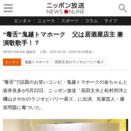
エンタメ
ニュース
スポーツ
コラム
ライフ
“毒舌”鬼越トマホーク 父は居酒屋店主 兼
演歌歌手！？
NEWS ONLINE 編集部
公開：
2020-06-03
（
2020-06-03
更新）
エンタメ
鬼越トマホーク
高田文夫のラジオビバリー昼ズ
“毒舌”で話題のお笑いコンビ・鬼越トマホークの金ちゃんと
坂井良多が5月22日、ニッポン放送「高田文夫と松村邦洋と
磯山さやかのラジオビバリー昼ズ」に出演、先輩芸人・爆
笑問題に毒づいた。