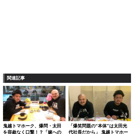
関連記事
鬼越トマホーク、爆問・太田
「爆笑問題の“本体”は太田光
を容赦なく口撃！？「嫁への
代社長だから」 鬼越トマホー