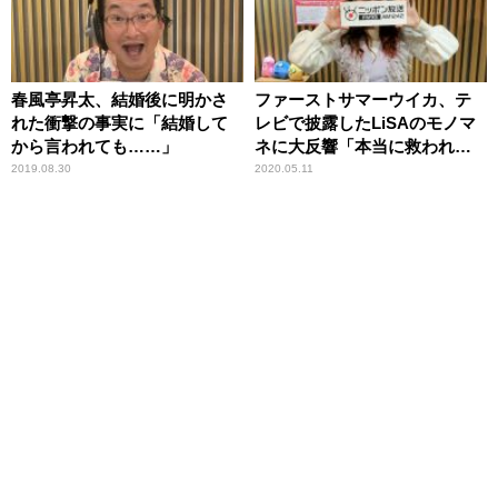
春風亭昇太、結婚後に明かさ
ファーストサマーウイカ、テ
れた衝撃の事実に「結婚して
レビで披露したLiSAのモノマ
から言われても……」
ネに大反響「本当に救われ
た」
2019.08.30
2020.05.11