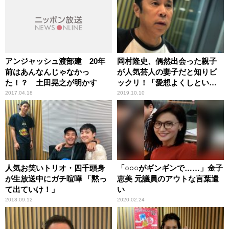
アンジャッシュ渡部建 20年
岡村隆史、偶然出会った親子
前はあんなんじゃなかっ
が人気芸人の妻子だと知りビ
た！？ 土田晃之が明かす
ックリ！「愛想よくしといて
良かった」
2017.04.18
2019.10.10
人気お笑いトリオ・四千頭身
「○○○がギンギンで……」金子
が生放送中にガチ喧嘩 「黙っ
恵美 元議員のアウトな言葉遣
て出ていけ！」
い
2018.09.12
2020.02.24