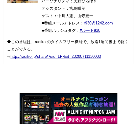
パーソナリティ：天野ひろゆき
アシスタント：宮島咲良
ゲスト：中川大志、山寺宏一
■番組メールアドレス：
r930@1242.com
■番組ハッシュタグ：
#ルート930
◆この番組は、radiko のタイムフリー機能で、放送1週間後まで聴く
ことができる。
⇒
http://radiko.jp/share/?sid=LFR&t=20200711130000