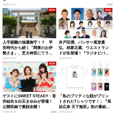
2026.08.07
AD
NEW
NEW
入手困難の強運御守！？ 平
井戸田潤、パンサー尾形貴
安時代から続く「関東のお伊
弘、林家正蔵、ウエストラン
勢さま」、芝大神宮にてラン
ドが生登場！『ラジオビバリ
パンプスが合格祈願！
ー昼ズ』
2026.08.07
2026.08.07
NEW
ゲストにSWEET STEADY・音
「私のプリティな顔がプリン
井結衣＆白石まゆみが登場！
トされたTシャツです！」『長
公開収録で素顔全開！
浜広奈 天下無双』初の番組グ
ッズ発売
2026.08.07
AD
2026.08.05