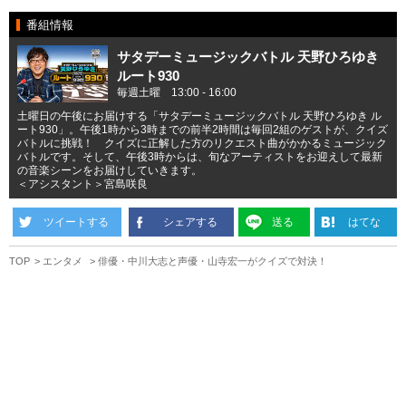
番組情報
サタデーミュージックバトル 天野ひろゆき
ルート930
毎週土曜 13:00 - 16:00
土曜日の午後にお届けする「サタデーミュージックバトル 天野ひろゆき ル
ート930」。午後1時から3時までの前半2時間は毎回2組のゲストが、クイズ
バトルに挑戦！ クイズに正解した方のリクエスト曲がかかるミュージック
バトルです。そして、午後3時からは、旬なアーティストをお迎えして最新
の音楽シーンをお届けしていきます。
＜アシスタント＞宮島咲良
ツイートする
シェアする
送る
はてな
TOP
エンタメ
俳優・中川大志と声優・山寺宏一がクイズで対決！