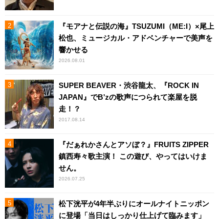
『モアナと伝説の海』TSUZUMI（ME:I）×尾上
松也、ミュージカル・アドベンチャーで美声を
響かせる
2026.08.01
SUPER BEAVER・渋谷龍太、『ROCK IN
JAPAN』でB’zの歌声につられて楽屋を脱
走！？
2017.08.14
『だぁれかさんとアソぼ？』FRUITS ZIPPER
鎮西寿々歌主演！ この遊び、やってはいけま
せん。
2026.07.25
松下洸平が4年半ぶりにオールナイトニッポン
に登場「当日はしっかり仕上げて臨みます」