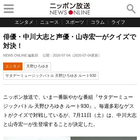
エンタメ
ニュース
スポーツ
コラム
ライフ
俳優・中川大志と声優・山寺宏一がクイズで
対決！
NEWS ONLINE 編集部
公開：
2020-07-04
（
2020-07-04
更新）
エンタメ
天野ひろゆき
サタデーミュージックバトル 天野ひろゆき ルート930
ニッポン放送で、いま一番賑やかな番組『サタデーミュー
ジックバトル 天野ひろゆき ルート930』。毎週多彩なゲス
トがクイズで対戦しているが、7月11日（土）は、中川大志
と山寺宏一が生登場することが決定した。