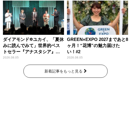
ダイアモンド✡ユカイ、「夏休
GREEN×EXPO 2027まであと8
みに読んでみて」世界的ベス
ヶ月！“花博”の魅力届けた
トセラー『アナスタシア』を
い！#2
紹介
2026.08.05
2026.08.05
新着記事をもっと見る