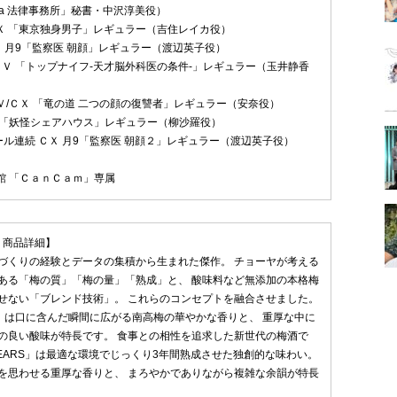
Temma 法律事務所」秘書・中沢淳美役）
 ＥＸ 「東京独身男子」レギュラー（吉住レイカ役）
ＣＸ 月9「監察医 朝顔」レギュラー（渡辺英子役）
 ＮＴＶ 「トップナイフ-天才脳外科医の条件-」レギュラー（玉井静香
ＫＴＶ/ＣＸ 「竜の道 二つの顔の復讐者」レギュラー（安奈役）
ＥＸ 「妖怪シェアハウス」レギュラー（柳沙羅役）
クール連続 ＣＸ 月9「監察医 朝顔２」レギュラー（渡辺英子役）
学館 「ＣａｎＣａｍ」専属
A」商品詳細】
づくりの経験とデータの集積から生まれた傑作。 チョーヤが考える
ある「梅の質」「梅の量」「熟成」と、 酸味料など無添加の本格梅
せない「ブレンド技術」。 これらのコンセプトを融合させました。
EAR」は口に含んだ瞬間に広がる南高梅の華やかな香りと、 重厚な中に
の良い酸味が特長です。 食事との相性を追求した新世代の梅酒で
3 YEARS」は最適な環境でじっくり3年間熟成させた独創的な味わい。
を思わせる重厚な香りと、 まろやかでありながら複雑な余韻が特長