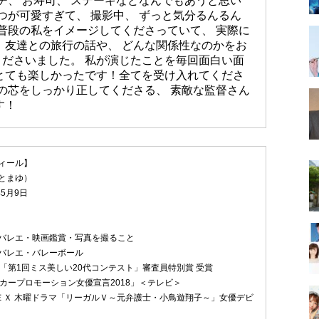
チ、 お寿司、 ステーキなどなんでもあうと思い
つが可愛すぎて、 撮影中、 ずっと気分るんるん
に普段の私をイメージしてくださっていて、 実際に
 友達との旅行の話や、 どんな関係性なのかをお
ださいました。 私が演じたことを毎回面白い面
とても楽しかったです！全てを受け入れてくださ
性の芯をしっかり正してくださる、 素敵な監督さん
す！
ィール】
とまゆ）
5月9日
バレエ・映画鑑賞・写真を撮ること
バレエ・バレーボール
月 「第1回ミス美しい20代コンテスト」審査員特別賞 受賞
オスカープロモーション女優宣言2018」＜テレビ＞
2月ＥＸ 木曜ドラマ「リーガルＶ～元弁護士・小鳥遊翔子～」女優デビ