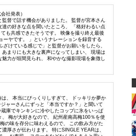
式会社発表）
と監督で話す機会がありました。 監督が宮本さん
友達の好きな点を聞いたところ、 「格好わるい点
ても共感できたそうです。 映像を撮り終え最後
チョーヤです。 」というナレーションを録音する
くふざけている感じで」と監督がお願いをしたら、
 あまりにも大きな裏声になってしまい、 現場は
な魅力が垣間見られ、 和やかな撮影現場を象徴し
た時は、 本当にびっくりしすぎて、 ドッキリか夢か
ージャーさんにずっと「本当ですか？」と聞いて
」を冷蔵庫でキンキンに冷やしたコップに氷をいっぱ
、 梅が大好きなので、 紀州産南高梅100％を使
、 梅の味を存分に味わえるので、 この飲み方がた
厚さが伝わります。 特にSINGLE YEARは、