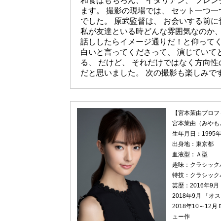
和食はもちろん、 イタリアン、 フレン
ます。 撮影の現場では、 セット一つ一
でした。 原武監督は、 お会いする前
私が友達といる時どんな雰囲気なのか、
話ししたらイメージ通りだ！と仰ってく
白いと言ってくださって、 演じていて
る、 だけど、 それだけではなく方向
だと思いました。 次の撮影も楽しみで
【宮本茉由プロフ
宮本茉由（みやも
生年月日：1995年
出身地：東京都
血液型：Ａ型
趣味：クラシック
特技：クラシック
芸歴：2016年9
2018年9月 「
2018年10～1
ュー作