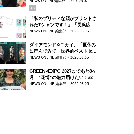
録で素顔全開！
NEWS ONLINE編集部
2026.08.07
AD
「私のプリティな顔がプリントさ
れたTシャツです！」『長浜広奈
天下無双』初の番組グッズ発売
NEWS ONLINE 編集部
2026.08.05
ダイアモンド✡ユカイ、「夏休み
に読んでみて」世界的ベストセラ
ー『アナスタシア』を紹介
NEWS ONLINE 編集部
2026.08.05
GREEN×EXPO 2027まであと8ヶ
月！“花博”の魅力届けたい！#2
NEWS ONLINE 編集部
2026.08.05