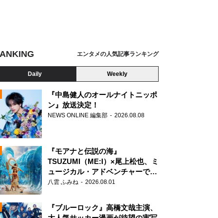
ANKING
エンタメの人気記事ランキング
Daily
Weekly
『中島健人のオールナイトニッポ
ン』放送決定！
NEWS ONLINE 編集部
2026.08.08
N
『モアナと伝説の海』
TSUZUMI（ME:I）×尾上松也、ミ
ュージカル・アドベンチャーで美
声を響かせる
八雲 ふみね
2026.08.01
『ブルーロック』高橋文哉主演、
大人気サッカー漫画が待望の実写