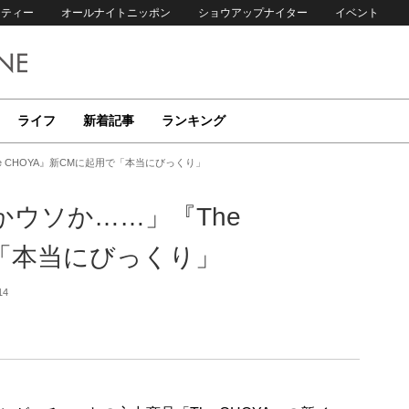
リティー
オールナイトニッポン
ショウアップナイター
イベント
ライフ
新着記事
ランキング
 CHOYA』新CMに起用で「本当にびっくり」
ウソか……」『The
で「本当にびっくり」
14