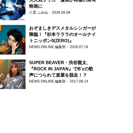
映画に
八雲 ふみね
2026.08.08
おぞましきデスメタルシンガーが
降臨！『杉本ラララのオールナイ
トニッポン0(ZERO)』
NEWS ONLINE 編集部
2026.07.19
N
SUPER BEAVER・渋谷龍太、
『ROCK IN JAPAN』でB’zの歌
声につられて楽屋を脱走！？
NEWS ONLINE 編集部
2017.08.14
N