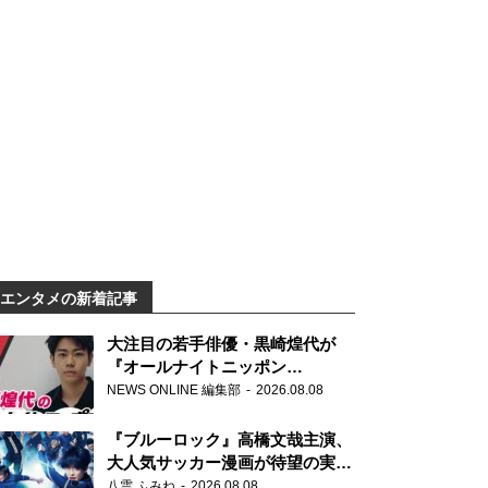
エンタメの新着記事
大注目の若手俳優・黒崎煌代が
『オールナイトニッポン
0(ZERO)』に初登場「今からとて
NEWS ONLINE 編集部
2026.08.08
もワクワクしております！」
『ブルーロック』高橋文哉主演、
大人気サッカー漫画が待望の実写
映画に
八雲 ふみね
2026.08.08