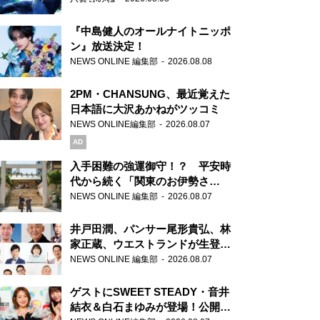
『中島健人のオールナイトニッポ
ン』放送決定！
NEWS ONLINE 編集部
2026.08.08
2PM・CHANSUNG、最近覚えた
日本語に大沢あかねがツッコミ
NEWS ONLINE編集部
2026.08.07
AD
入手困難の強運御守！？ 平安時
代から続く「関東のお伊勢さ
ま」、芝大神宮にてランパンプス
NEWS ONLINE 編集部
2026.08.07
が合格祈願！
井戸田潤、パンサー尾形貴弘、林
家正蔵、ウエストランドが生登
場！『ラジオビバリー昼ズ』
NEWS ONLINE 編集部
2026.08.07
ゲストにSWEET STEADY・音井
結衣＆白石まゆみが登場！公開収