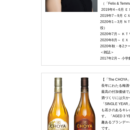
（「Felix & 
2019年4～6月
2019年7～9月 
2020年1～3月
役）
2020年7月～ 
2020年8月～ 
2020年秋・冬2
＜雑誌＞
2017年2月～ 小
【「The CHOY
長年にわたる梅酒
最高の付加価値で
酒づくりには欠か
「SINGLE Y
も若さのあるキレ
す。 「AGED 
趣あるブランデー
です。