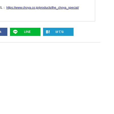
RL：
https://www.choya.co.jp/products/the_choya_special/