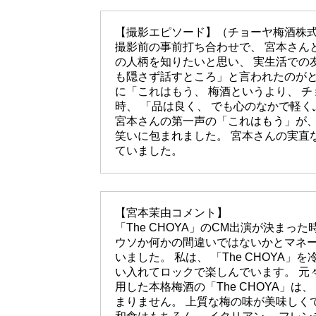
【撮影エピソード】（チョーヤ梅酒株
撮影前の事前打ち合わせで、 宮本さん
の人柄を知りたいと思い、 実生活での
も隠さず話すところ」と言われたのがと
に「これはもう、 梅酒というより、 
時、 「品は良く、 でも心のなかで軽
宮本さんの第一声の「これはもう」が、
笑いに包まれました。 宮本さんの実直
ていました。
【宮本茉由コメント】
「The CHOYA」のCM出演が決まっ
ウソか何かの間違いではないかとマネ
いました。 私は、 「The CHOYA
い入れてロックで楽しんでいます。 元々
用した本格梅酒の「The CHOYA」は
まりません。 上質な梅の味が美味しくて濃