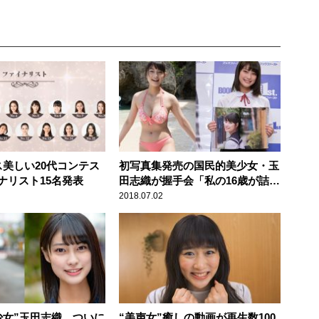
ス美しい20代コンテス
初写真集発売の国民的美少女・玉
ナリスト15名発表
田志織が握手会「私の16歳が詰め
込まれています」
2018.07.02
少女”玉田志織 ついに
“美声女”癒しの動画が再生数100