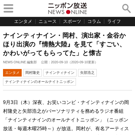
エンタメ
ニュース
スポーツ
コラム
ライフ
ナインティナイン・岡村、演出家・金谷か
ほり出演の『情熱大陸』を見て「すごい、
かわいがってもらってた」と懐古
NEWS ONLINE 編集部
公開：
2020-09-10
（
2020-09-10
更新）
エンタメ
岡村隆史
ナインティナイン
矢部浩之
ナインティナインのオールナイトニッポン
9月3日（木）深夜、お笑いコンビ・ナインティナインの岡
村隆史と矢部浩之がパーソナリティを務めるラジオ番組
「ナインティナインのオールナイトニッポン」（ニッポン
放送・毎週木曜25時～）が放送。岡村が、有名アーティス