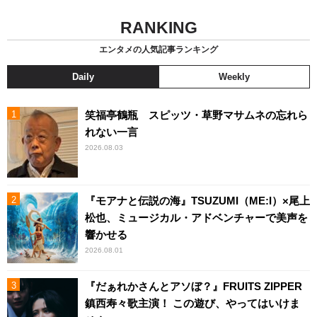
RANKING
エンタメの人気記事ランキング
Daily
Weekly
笑福亭鶴瓶 スピッツ・草野マサムネの忘れら
れない一言
2026.08.03
『モアナと伝説の海』TSUZUMI（ME:I）×尾上
松也、ミュージカル・アドベンチャーで美声を
響かせる
2026.08.01
『だぁれかさんとアソぼ？』FRUITS ZIPPER
鎮西寿々歌主演！ この遊び、やってはいけま