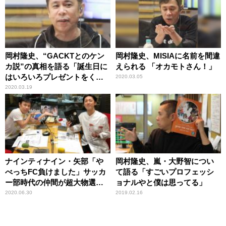
岡村隆史、“GACKTとのケン
岡村隆史、MISIAに名前を間違
カ説”の真相を語る「誕生日に
えられる 「オカモトさん！」
はいろいろプレゼントをくれ
2020.03.05
る」
2020.03.19
ナインティナイン・矢部「や
岡村隆史、嵐・大野智につい
べっちFC負けました」サッカ
て語る「すごいプロフェッシ
ー部時代の仲間が超大物選手
ョナルやと僕は思ってる」
と友人関係だった
2020.06.30
2019.02.16