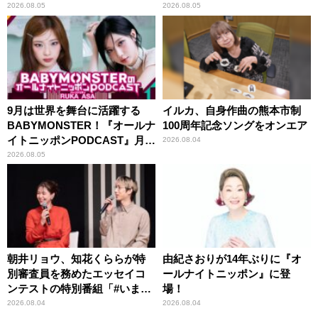
紹介
2026.08.05
2026.08.05
9月は世界を舞台に活躍する
イルカ、自身作曲の熊本市制
BABYMONSTER！『オールナ
100周年記念ソングをオンエア
イトニッポンPODCAST』月替
2026.08.04
わりパーソナリティ
2026.08.05
朝井リョウ、知花くららが特
由紀さおりが14年ぶりに『オ
別審査員を務めたエッセイコ
ールナイトニッポン』に登
ンテストの特別番組「#いまあ
場！
なたに伝えたいこと」
2026.08.04
2026.08.04