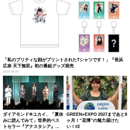
「私のプリティな顔がプリントされたTシャツです！」『長浜
広奈 天下無双』初の番組グッズ発売
2026.08.05
ダイアモンド✡ユカイ、「夏休
GREEN×EXPO 2027まであと8
みに読んでみて」世界的ベス
ヶ月！“花博”の魅力届けた
トセラー『アナスタシア』を
い！#2