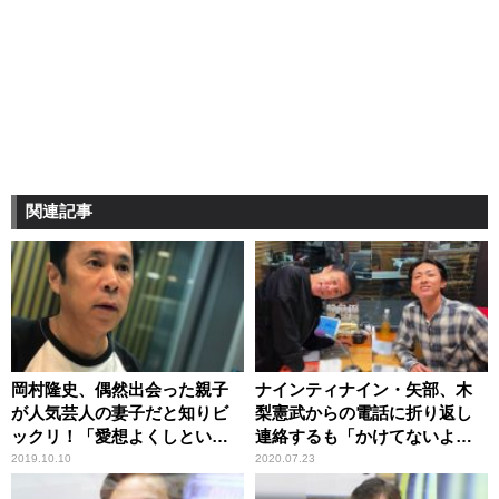
関連記事
岡村隆史、偶然出会った親子
ナインティナイン・矢部、木
が人気芸人の妻子だと知りビ
梨憲武からの電話に折り返し
ックリ！「愛想よくしといて
連絡するも「かけてないよ」
良かった」
と言われ戸惑う
2019.10.10
2020.07.23