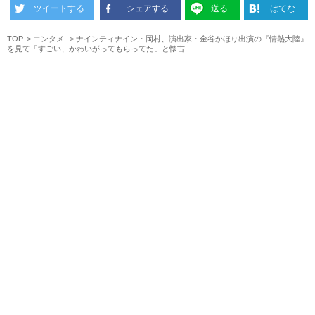
ツイートする
シェアする
送る
はてな
TOP
エンタメ
ナインティナイン・岡村、演出家・金谷かほり出演の『情熱大陸』
を見て「すごい、かわいがってもらってた」と懐古