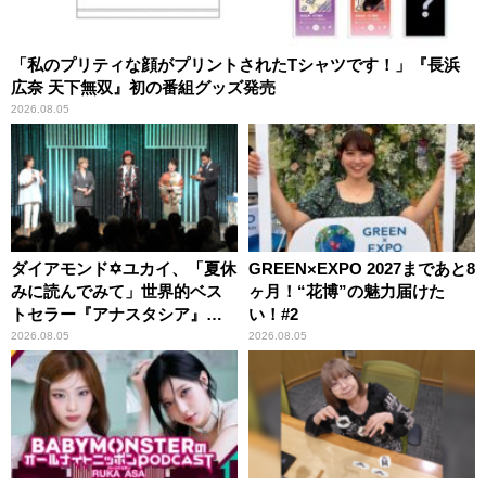
「私のプリティな顔がプリントされたTシャツです！」『長浜
広奈 天下無双』初の番組グッズ発売
2026.08.05
ダイアモンド✡ユカイ、「夏休
GREEN×EXPO 2027まであと8
みに読んでみて」世界的ベス
ヶ月！“花博”の魅力届けた
トセラー『アナスタシア』を
い！#2
紹介
2026.08.05
2026.08.05