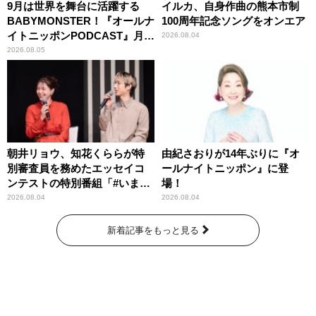
9月は世界を舞台に活躍する
イルカ、自身作曲の熊本市制
BABYMONSTER！『オールナ
100周年記念ソングをオンエア
イトニッポンPODCAST』月替
2026.08.04
わりパーソナリティ
2026.08.05
朝井リョウ、知花くららが特
由紀さおりが14年ぶりに『オ
別審査員を務めたエッセイコ
ールナイトニッポン』に登
ンテストの特別番組「#いまあ
場！
なたに伝えたいこと」
2026.08.04
2026.08.04
新着記事をもっと見る