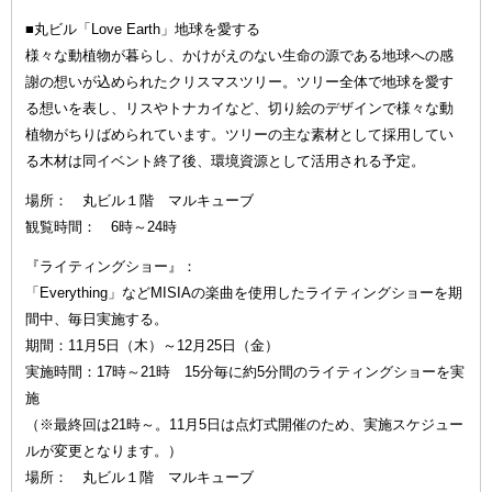
■丸ビル「Love Earth」地球を愛する
様々な動植物が暮らし、かけがえのない生命の源である地球への感
謝の想いが込められたクリスマスツリー。ツリー全体で地球を愛す
る想いを表し、リスやトナカイなど、切り絵のデザインで様々な動
植物がちりばめられています。ツリーの主な素材として採用してい
る木材は同イベント終了後、環境資源として活用される予定。
場所： 丸ビル１階 マルキューブ
観覧時間： 6時～24時
『ライティングショー』：
「Everything」などMISIAの楽曲を使用したライティングショーを期
間中、毎日実施する。
期間：11月5日（木）～12月25日（金）
実施時間：17時～21時 15分毎に約5分間のライティングショーを実
施
（※最終回は21時～。11月5日は点灯式開催のため、実施スケジュー
ルが変更となります。）
場所： 丸ビル１階 マルキューブ