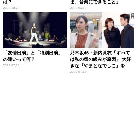
は？
ま、音楽にできること」
2020.10.23
2020.04.18
「友情出演」と「特別出演」
乃木坂46・新内眞衣「すべて
の違いって何？
は私の気の緩みが原因」 大好
きな『やまとなでしこ』をま
2019.07.23
さかの見逃し
2020.07.13