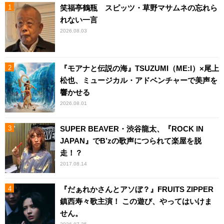
笑福亭鶴瓶 スピッツ・草野マサムネの忘れら
れない一言
2026.08.03
『モアナと伝説の海』TSUZUMI（ME:I）×尾上
松也、ミュージカル・アドベンチャーで美声を
響かせる
2026.08.01
SUPER BEAVER・渋谷龍太、『ROCK IN
JAPAN』でB’zの歌声につられて楽屋を脱
走！？
2017.08.14
『だぁれかさんとアソぼ？』FRUITS ZIPPER
鎮西寿々歌主演！ この遊び、やってはいけま
せん。