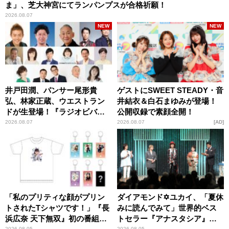
ま」、芝大神宮にてランパンプスが合格祈願！
2026.08.07
NEW
NEW
井戸田潤、パンサー尾形貴
ゲストにSWEET STEADY・音
弘、林家正蔵、ウエストラン
井結衣＆白石まゆみが登場！
ドが生登場！『ラジオビバリ
公開収録で素顔全開！
ー昼ズ』
2026.08.07
2026.08.07
AD
「私のプリティな顔がプリン
ダイアモンド✡ユカイ、「夏休
トされたTシャツです！」『長
みに読んでみて」世界的ベス
浜広奈 天下無双』初の番組グ
トセラー『アナスタシア』を
2026.08.05
2026.08.05