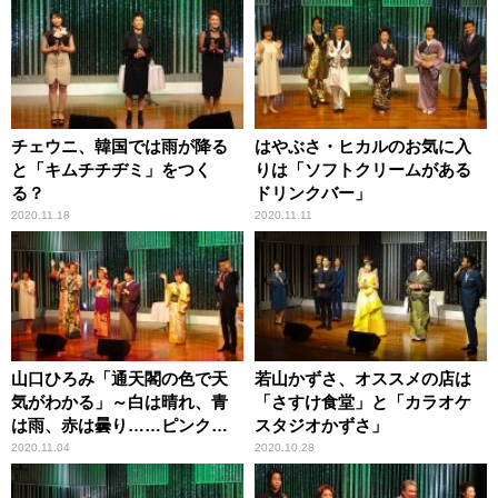
チェウニ、韓国では雨が降る
はやぶさ・ヒカルのお気に入
と「キムチチヂミ」をつく
りは「ソフトクリームがある
る？
ドリンクバー」
2020.11.18
2020.11.11
山口ひろみ「通天閣の色で天
若山かずさ、オススメの店は
気がわかる」～白は晴れ、青
「さすけ食堂」と「カラオケ
は雨、赤は曇り……ピンク
スタジオかずさ」
は？
2020.11.04
2020.10.28