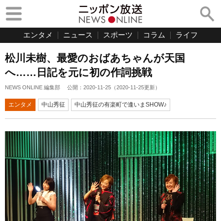
エンタメ
ニュース
スポーツ
コラム
ライフ
松川未樹、最愛のおばあちゃんが天国
へ……日記を元に初の作詞挑戦
NEWS ONLINE 編集部
公開：
2020-11-25
（
2020-11-25
更新）
エンタメ
中山秀征
中山秀征の有楽町で逢いまSHOW♪