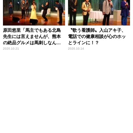
原田悠里「馬主でもある北島
〝歌う看護師〟入山アキ子、
先生には言えませんが、熊本
電話での健康相談が心のホッ
の絶品グルメは馬刺しなんで
とラインに！？
すよ(笑)」
2020.10.21
2020.10.14