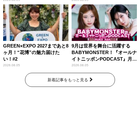
ッズ発売
紹介
GREEN×EXPO 2027まであと8
9月は世界を舞台に活躍する
ヶ月！“花博”の魅力届けた
BABYMONSTER！『オールナ
い！#2
イトニッポンPODCAST』月替
わりパーソナリティ
2026.08.05
2026.08.05
新着記事をもっと見る