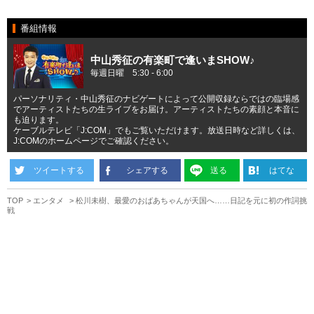
番組情報
中山秀征の有楽町で逢いまSHOW♪
毎週日曜 5:30 - 6:00
パーソナリティ・中山秀征のナビゲートによって公開収録ならではの臨場感
でアーティストたちの生ライブをお届け。アーティストたちの素顔と本音に
も迫ります。
ケーブルテレビ「J:COM」でもご覧いただけます。放送日時など詳しくは、
J:COMのホームページでご確認ください。
ツイートする
シェアする
送る
はてな
TOP
エンタメ
松川未樹、最愛のおばあちゃんが天国へ……日記を元に初の作詞挑
戦