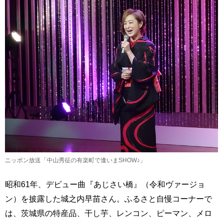
ニッポン放送「中山秀征の有楽町で逢いまSHOW♪」
昭和61年、デビュー曲『あじさい橋』（令和ヴァージョ
ン）を披露した城之内早苗さん。ふるさと自慢コーナーで
は、茨城県の特産品、干し芋、レンコン、ピーマン、メロ