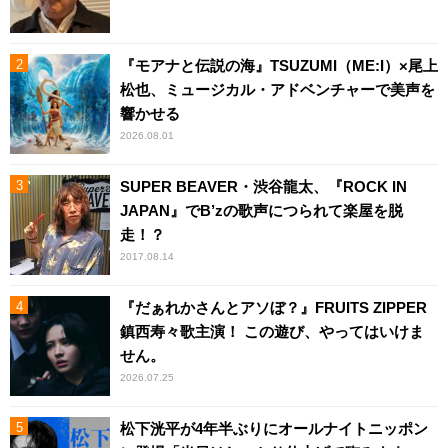
『モアナと伝説の海』TSUZUMI（ME:I）×尾上
松也、ミュージカル・アドベンチャーで美声を
響かせる
2026.08.01
SUPER BEAVER・渋谷龍太、『ROCK IN
JAPAN』でB’zの歌声につられて楽屋を脱
走！？
2017.08.14
『だぁれかさんとアソぼ？』FRUITS ZIPPER
鎮西寿々歌主演！ この遊び、やってはいけま
せん。
2026.07.25
松下洸平が4年半ぶりにオールナイトニッポン