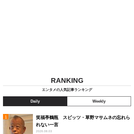
RANKING
エンタメの人気記事ランキング
Daily
Weekly
笑福亭鶴瓶 スピッツ・草野マサムネの忘れら
れない一言
2026.08.03