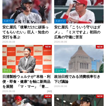
スポーツ
スポーツ
安仁屋氏「後輩だけに頑張っ
安仁屋氏「こういう守りはダ
てもらいたい」巨人・知念の
メ」、「ミスですよ」初回の
安打を喜ぶ
広島の守備に苦言
2026.08.06
2026.08.06
NEW
NEW
ライフ
ニュース
日清製粉ウェルナが“本格・利
政治日程でみる消費税率引き
便・即食・健康”を軸に新商品
下げ議論
を展開 「マ・マー」「青の
2026.08.06
洞窟」ブランドを強化
2026.08.06
AD
NEW
NEW