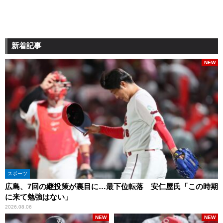
新着記事
NEW
スポーツ
広島、7回の継投策が裏目に…最下位転落 安仁屋氏「この時期
に来て勉強はない」
2026.08.06
NEW
NEW