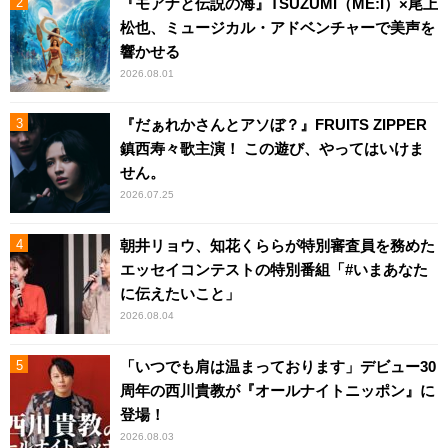
『モアナと伝説の海』TSUZUMI（ME:I）×尾上
松也、ミュージカル・アドベンチャーで美声を
響かせる
2026.08.01
『だぁれかさんとアソぼ？』FRUITS ZIPPER
鎮西寿々歌主演！ この遊び、やってはいけま
せん。
2026.07.25
朝井リョウ、知花くららが特別審査員を務めた
エッセイコンテストの特別番組「#いまあなた
に伝えたいこと」
2026.08.04
「いつでも肩は温まっております」デビュー30
周年の西川貴教が『オールナイトニッポン』に
登場！
2026.08.03