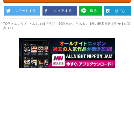
ツイートする
シェアする
送る
はてな
TOP
エンタメ
みちょぱ「う〇こ10回出たことある」 1日の最多回数を明かすの写
真（4）