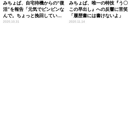
みちょぱ、自宅待機からの“復
みちょぱ、唯一の特技『う〇
活”を報告「元気でビンビンな
この早出し』への反響に苦笑
んで。ちょっと挽回していこ
「履歴書には書けないよ」
うかなと思ってます」
2020.10.31
2020.11.14