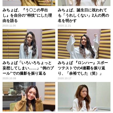
みちょぱ、『う〇この早出
みちょぱ、誕生日に祝われて
し』を自分の“特技”にした理
も「うれしくない」2人の男の
由を語る
名を明かす
2020.11.06
2020.11.21
みちょぱ「いろいろちょっと
みちょぱ 『ロンハー』スポー
妄想してしまい……」“例のプ
ツテストでの4連覇を振り返
ール”での撮影を振り返る
り、「余裕でした（笑）」
2020.10.08
2020.10.17