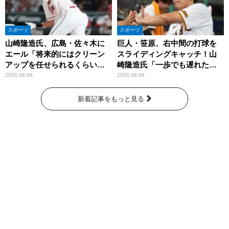
スポーツ
スポーツ
山崎隆造氏、広島・佐々木に
巨人・笹原、右中間の打球を
エール「将来的にはクリーン
スライディングキャッチ！山
アップを任せられるくらいま
崎隆造氏「一歩でも遅れた
では成長して」
ら…」
2026.08.06
2026.08.06
新着記事をもっと見る