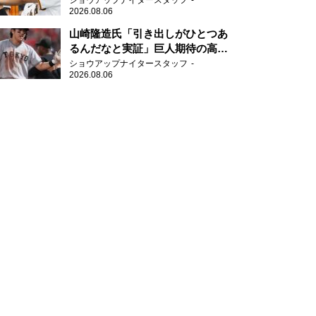
ショウアップナイタースタッフ
2026.08.06
山崎隆造氏「引き出しがひとつあ
るんだなと実証」巨人期待の高卒
2年目が技あり安打
ショウアップナイタースタッフ
2026.08.06