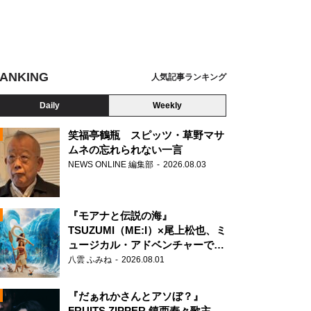
ANKING
人気記事ランキング
Daily
Weekly
笑福亭鶴瓶 スピッツ・草野マサ
ムネの忘れられない一言
NEWS ONLINE 編集部
2026.08.03
N
『モアナと伝説の海』
TSUZUMI（ME:I）×尾上松也、ミ
ュージカル・アドベンチャーで美
声を響かせる
八雲 ふみね
2026.08.01
『だぁれかさんとアソぼ？』
FRUITS ZIPPER 鎮西寿々歌主