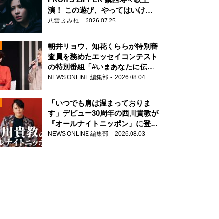
演！ この遊び、やってはいけま
せん。
八雲 ふみね
2026.07.25
朝井リョウ、知花くららが特別審
ぱ
査員を務めたエッセイコンテスト
の特別番組「#いまあなたに伝え
N
たいこと」
NEWS ONLINE 編集部
2026.08.04
AD
「いつでも肩は温まっておりま
す」デビュー30周年の西川貴教が
『オールナイトニッポン』に登
場！
NEWS ONLINE 編集部
2026.08.03
2