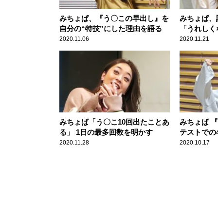
みちょぱ、『う〇この早出し』を
みちょぱ、
自分の“特技”にした理由を語る
「うれしく
明かす
2020.11.06
2020.11.21
みちょぱ「う〇こ10回出たことあ
みちょぱ 
る」 1日の最多回数を明かす
テストでの
「余裕でし
2020.11.28
2020.10.17