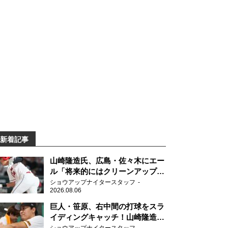
新着記事
山崎隆造氏、広島・佐々木にエー
ル「将来的にはクリーンアップを
任せられるくらいまでは成長し
ショウアップナイタースタッフ
2026.08.06
て」
巨人・笹原、右中間の打球をスラ
イディングキャッチ！山崎隆造氏
「一歩でも遅れたら…」