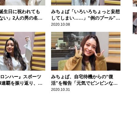
誕生日に祝われても
みちょぱ「いろいろちょっと妄想
ない」2人の男の名を
してしまい……」“例のプール”で
の撮影を振り返る
2020.10.08
『ロンハー』スポーツ
みちょぱ、自宅待機からの“復
4連覇を振り返り、
活”を報告「元気でビンビンなん
た（笑）」
で。ちょっと挽回していこうかな
2020.10.31
と思ってます」