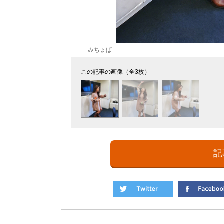
みちょぱ
この記事の画像（全3枚）
記