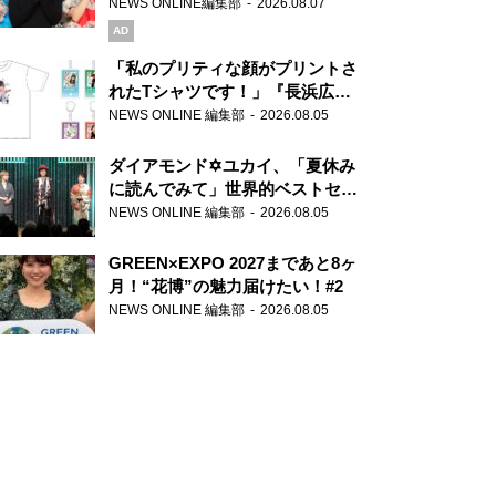
録で素顔全開！
NEWS ONLINE編集部
2026.08.07
AD
「私のプリティな顔がプリントさ
れたTシャツです！」『長浜広奈
天下無双』初の番組グッズ発売
NEWS ONLINE 編集部
2026.08.05
ダイアモンド✡ユカイ、「夏休み
に読んでみて」世界的ベストセラ
ー『アナスタシア』を紹介
NEWS ONLINE 編集部
2026.08.05
GREEN×EXPO 2027まであと8ヶ
月！“花博”の魅力届けたい！#2
NEWS ONLINE 編集部
2026.08.05