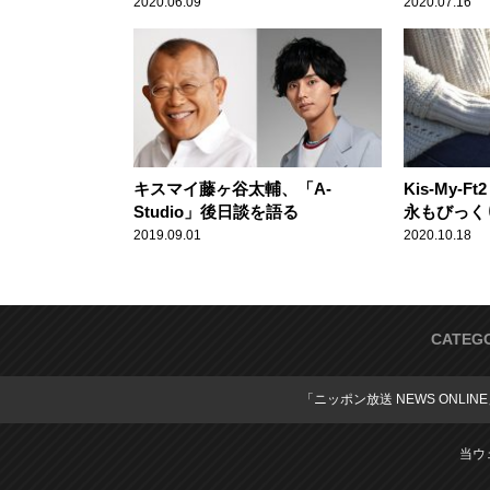
ループ初となるオールナイトニッ
去を告白
2020.06.09
2020.07.16
ポンを担当！
キスマイ藤ヶ谷太輔、「A-
Kis-My-
Studio」後日談を語る
永もびっく
超意外な愛
2019.09.01
2020.10.18
CATEG
「ニッポン放送 NEWS ONLIN
当ウ