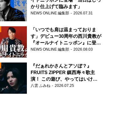
かり仕上げて臨みます」
NEWS ONLINE 編集部
2026.07.31
「いつでも肩は温まっておりま
す」デビュー30周年の西川貴教が
『オールナイトニッポン』に登
場！
NEWS ONLINE 編集部
2026.08.03
N
『だぁれかさんとアソぼ？』
FRUITS ZIPPER 鎮西寿々歌主
演！ この遊び、やってはいけま
せん。
八雲 ふみね
2026.07.25
N