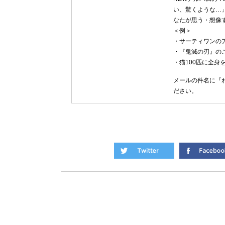
い、驚くような…」
なたが思う・想像
＜例＞
・サーティワンの
・『鬼滅の刃』の
・猫100匹に全身
メールの件名に『わ
ださい。