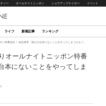
リティー
オールナイトニッポン
ショウアップナイター
イベント
ライフ
新着記事
ランキング
イトニッポン特番決定！ 知念侑李「誰かが台本にないことをやってしまうかも？」
、半年ぶりオールナイトニッポン特番
が台本にないことをやってしま
11