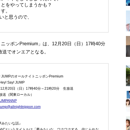
ことをやってしまうかも？
ます。
たいと思うので、
トニッポンPremium」は、12月20日（日）17時40分
ッポン放送でオンエアとなる。
y! JUMPのオールナイトニッポンPremium
! Say! JUMP
12月20日（日）17時40分～21時20分 生放送
放送（関東ローカル）
JUMPANNP
jump@allnightnippon.com
】
～夢みたいな話』
Fab!”というタイトルは「夢みたいな、ワクワクする、信じられな