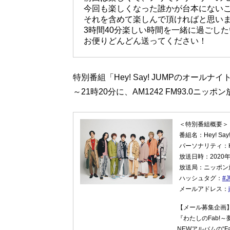
今回も楽しくなった誰かが台本にない
それを含めて楽しんで頂ければと思い
3時間40分楽しい時間を一緒に過ごし
お便りどんどん送ってください！
特別番組「Hey! Say! JUMPのオールナイ
～21時20分に、AM1242 FM93.0ニ
＜特別番組概要＞
番組名：Hey! Sa
パーソナリティ：Hey
放送日時：2020年
放送局：ニッポン
ハッシュタグ：
#
メールアドレス：
【メール募集企画
『わたしのFab!
NEWアルバムの“