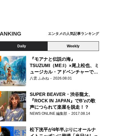
ANKING
エンタメの人気記事ランキング
Daily
Weekly
『モアナと伝説の海』
TSUZUMI（ME:I）×尾上松也、ミ
ュージカル・アドベンチャーで美
N
声を響かせる
八雲 ふみね
2026.08.01
SUPER BEAVER・渋谷龍太、
『ROCK IN JAPAN』でB’zの歌
声につられて楽屋を脱走！？
NEWS ONLINE 編集部
2017.08.14
松下洸平が4年半ぶりにオールナ
イトニッポンに登場「当日はしっ