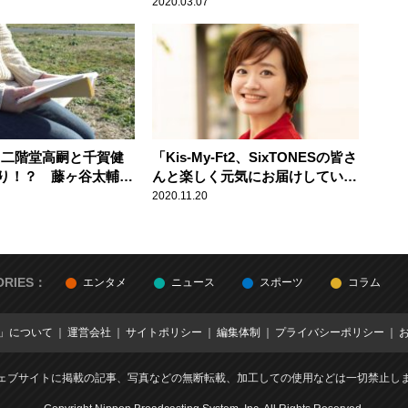
いって言ったら……」
2020.03.07
Ft2 二階堂高嗣と千賀健
「Kis-My-Ft2、SixTONESの皆さ
り！？ 藤ヶ谷太輔の
んと楽しく元気にお届けしていき
読書とは？
ます」新行市佳アナウンサー
2020.11.20
ORIES：
エンタメ
ニュース
スポーツ
コラム
E」について
運営会社
サイトポリシー
編集体制
プライバシーポリシー
ェブサイトに掲載の記事、写真などの無断転載、加工しての使用などは一切禁止し