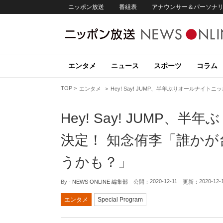
ニッポン放送
番組表
アナウンサー＆パーソナ
エンタメ
ニュース
スポーツ
コラム
TOP
エンタメ
Hey! Say! JUMP、半年ぶりオールナ
Hey! Say! JUMP
決定！ 知念侑李「誰か
うかも？」
2020-12-11
2020-12-
By -
NEWS ONLINE 編集部
公開：
更新：
エンタメ
Special Program