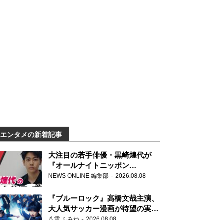
エンタメの新着記事
大注目の若手俳優・黒崎煌代が
『オールナイトニッポン
0(ZERO)』に初登場「今からとて
NEWS ONLINE 編集部
2026.08.08
もワクワクしております！」
『ブルーロック』高橋文哉主演、
大人気サッカー漫画が待望の実写
映画に
八雲 ふみね
2026.08.08