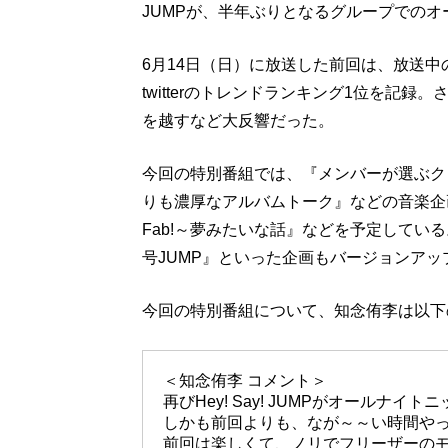
JUMPが、半年ぶりとなるグループでの
6月14日（日）に放送した前回は、放送中の
twitterのトレンドランキング1位を記
を越すなど大反響だった。
今回の特別番組では、『メンバーが選ぶク
りも濃厚なアルバムトーク』などの音楽企
Fab!～夢みたいな話』などを予定してい
号JUMP』といった企画もバージョンア
今回の特別番組について、知念侑李は以下
＜知念侑李 コメント＞
再びHey! Say! JUMPがオールナイト
しかも前回よりも、なが～～い時間や
前回は楽しくて、ノリでフリーザーの