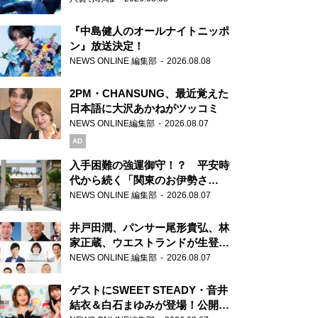
『中島健人のオールナイトニッポ
ン』放送決定！
NEWS ONLINE 編集部
2026.08.08
2PM・CHANSUNG、最近覚えた
日本語に大沢あかねがツッコミ
NEWS ONLINE編集部
2026.08.07
AD
入手困難の強運御守！？ 平安時
代から続く「関東のお伊勢さ
ま」、芝大神宮にてランパンプス
NEWS ONLINE 編集部
2026.08.07
が合格祈願！
井戸田潤、パンサー尾形貴弘、林
家正蔵、ウエストランドが生登
場！『ラジオビバリー昼ズ』
NEWS ONLINE 編集部
2026.08.07
ゲストにSWEET STEADY・音井
結衣＆白石まゆみが登場！公開収