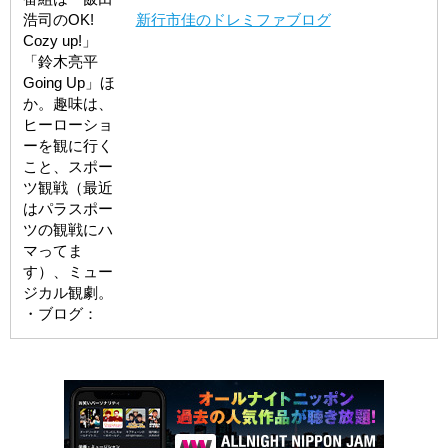
浩司のOK!
新行市佳のドレミファブログ
Cozy up!」
「鈴木亮平
Going Up」ほ
か。趣味は、
ヒーローショ
ーを観に行く
こと、スポー
ツ観戦（最近
はパラスポー
ツの観戦にハ
マってま
す）、ミュー
ジカル観劇。
・ブログ：