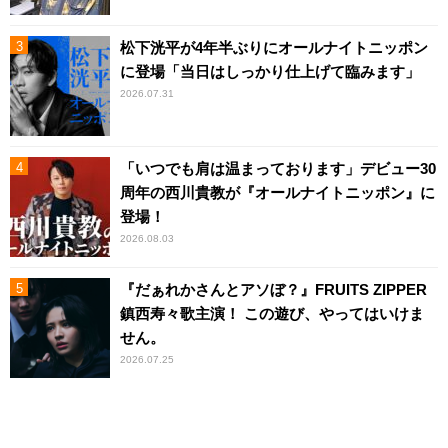
松下洸平が4年半ぶりにオールナイトニッポン
に登場「当日はしっかり仕上げて臨みます」
2026.07.31
「いつでも肩は温まっております」デビュー30
周年の西川貴教が『オールナイトニッポン』に
登場！
2026.08.03
『だぁれかさんとアソぼ？』FRUITS ZIPPER
鎮西寿々歌主演！ この遊び、やってはいけま
せん。
2026.07.25