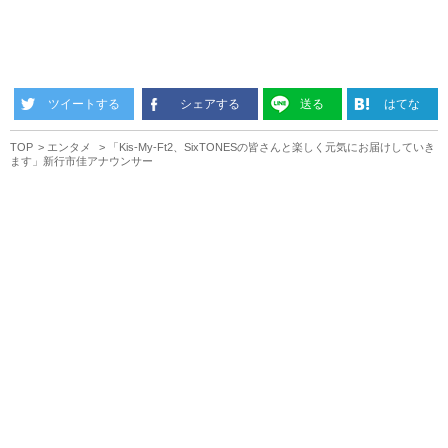
ツイートする
シェアする
送る
はてな
TOP
エンタメ
「Kis-My-Ft2、SixTONESの皆さんと楽しく元気にお届けしていき
ます」新行市佳アナウンサー