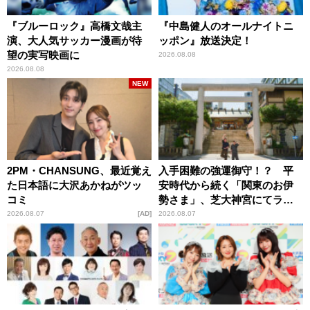
『ブルーロック』高橋文哉主
『中島健人のオールナイトニ
演、大人気サッカー漫画が待
ッポン』放送決定！
望の実写映画に
2026.08.08
2026.08.08
NEW
2PM・CHANSUNG、最近覚え
入手困難の強運御守！？ 平
た日本語に大沢あかねがツッ
安時代から続く「関東のお伊
コミ
勢さま」、芝大神宮にてラン
パンプスが合格祈願！
2026.08.07
AD
2026.08.07