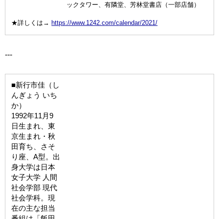
ックタワー、有隣堂、芳林堂書店（一部店舗）
★詳しくは→
https://www.1242.com/calendar/2021/
---
■新行市佳（し
んぎょう いち
か）
1992年11月9
日生まれ、東
京生まれ・秋
田育ち、さそ
り座、A型。出
身大学は日本
女子大学 人間
社会学部 現代
社会学科。現
在の主な担当
番組は「飯田