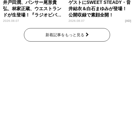
井戸田潤、パンサー尾形貴
ゲストにSWEET STEADY・音
弘、林家正蔵、ウエストラン
井結衣＆白石まゆみが登場！
ドが生登場！『ラジオビバリ
公開収録で素顔全開！
ー昼ズ』
2026.08.07
2026.08.07
AD
新着記事をもっと見る