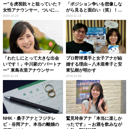
ー”を虎視眈々と狙っていた？
「ポジション争いを想像しな
女性アナウンサー、ついに奪
がら見ると面白い（笑）！」
取！
と辛坊治郎もチェック
2020.10.23
2020.11.13
「わたしにとって大きな出会
プロ野球選手と女子アナが結
いです！」中川家の“パートナ
婚する理由～八木亜希子と安
ー” 東島衣里アナウンサー
東弘樹が明かす
2020.11.19
2019.12.09
NHK・桑子アナとフジテレ
鷲見玲奈アナ「本当に楽しか
ビ・谷岡アナ、本当の離婚の
ったです」～お酒を飲みなが