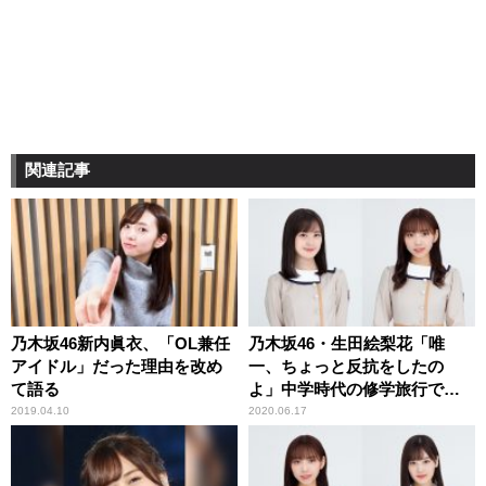
関連記事
乃木坂46新内眞衣、「OL兼任
乃木坂46・生田絵梨花「唯
アイドル」だった理由を改め
一、ちょっと反抗をしたの
て語る
よ」中学時代の修学旅行で
の“サボり”を告白
2019.04.10
2020.06.17