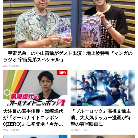
「宇宙兄弟」の小山宙哉がゲスト出演！地上波特番『マンガの
ラジオ 宇宙兄弟スペシャル 』
2026.08.09
NEW
大注目の若手俳優・黒崎煌代
『ブルーロック』高橋文哉主
が『オールナイトニッポン
演、大人気サッカー漫画が待
0(ZERO)』に初登場「今から
望の実写映画に
とてもワクワクしておりま
2026.08.08
2026.08.08
す！」