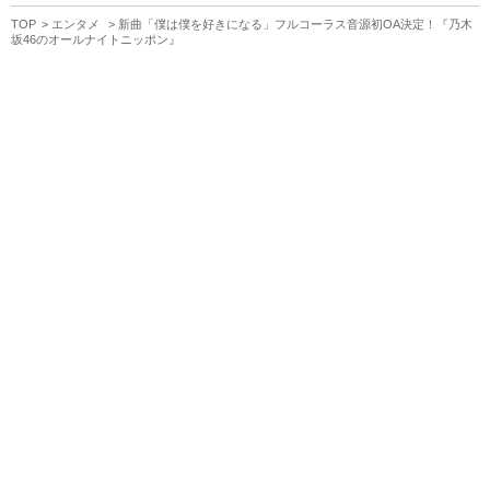
TOP
エンタメ
新曲「僕は僕を好きになる」フルコーラス音源初OA決定！『乃木
坂46のオールナイトニッポン』