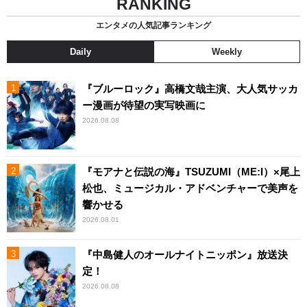
RANKING
エンタメの人気記事ランキング
Daily
Weekly
『ブルーロック』高橋文哉主演、大人気サッカ
ー漫画が待望の実写映画に
2026.08.08
『モアナと伝説の海』TSUZUMI（ME:I）×尾上
松也、ミュージカル・アドベンチャーで美声を
響かせる
2026.08.01
『中島健人のオールナイトニッポン』放送決
定！
2026.08.08