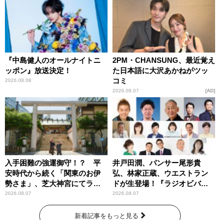
『中島健人のオールナイトニ
2PM・CHANSUNG、最近覚え
ッポン』放送決定！
た日本語に大沢あかねがツッ
コミ
2026.08.08
2026.08.07
AD
入手困難の強運御守！？ 平
井戸田潤、パンサー尾形貴
安時代から続く「関東のお伊
弘、林家正蔵、ウエストラン
勢さま」、芝大神宮にてラン
ドが生登場！『ラジオビバリ
パンプスが合格祈願！
ー昼ズ』
2026.08.07
2026.08.07
新着記事をもっと見る