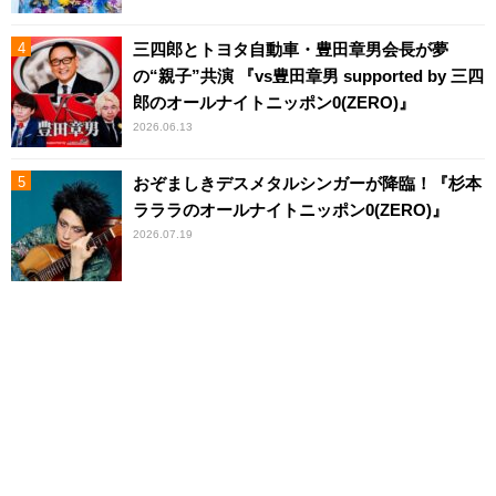
三四郎とトヨタ自動車・豊田章男会長が夢
の“親子”共演 『vs豊田章男 supported by 三四
郎のオールナイトニッポン0(ZERO)』
2026.06.13
おぞましきデスメタルシンガーが降臨！『杉本
ラララのオールナイトニッポン0(ZERO)』
2026.07.19