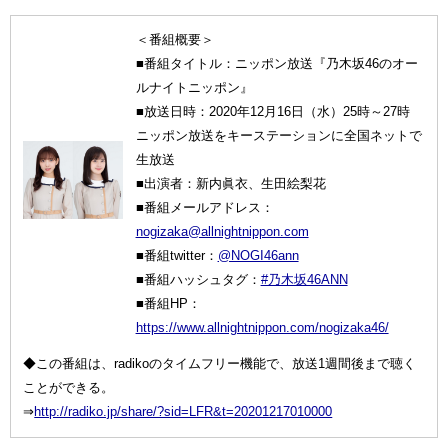
＜番組概要＞
■番組タイトル：ニッポン放送『乃木坂46のオー
ルナイトニッポン』
■放送日時：2020年12月16日（水）25時～27時
ニッポン放送をキーステーションに全国ネットで
生放送
■出演者：新内眞衣、生田絵梨花
■番組メールアドレス：
nogizaka@allnightnippon.com
■番組twitter：
@NOGI46ann
■番組ハッシュタグ：
#乃木坂46ANN
■番組HP：
https://www.allnightnippon.com/nogizaka46/
◆この番組は、radikoのタイムフリー機能で、放送1週間後まで聴く
ことができる。
⇒
http://radiko.jp/share/?sid=LFR&t=20201217010000