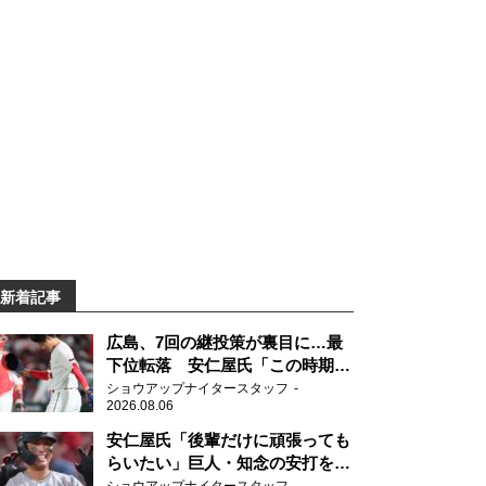
新着記事
広島、7回の継投策が裏目に…最
下位転落 安仁屋氏「この時期に
来て勉強はない」
ショウアップナイタースタッフ
2026.08.06
安仁屋氏「後輩だけに頑張っても
らいたい」巨人・知念の安打を喜
ぶ