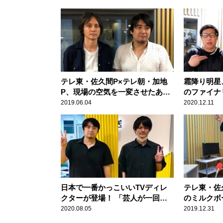
テレ東・佐久間P×テレ朝・加地
霜降り明星、
P、現場の空気を一変させたあの
のファイナ
芸人を絶賛
「全員エグ
2019.06.04
2020.12.11
日本で一番かっこいいTVディレ
テレ東・佐
クターが登場！ 「芸人が一回緊
のミルクボ
張する」と佐久間Pが分析
ターの間で
2020.08.05
2019.12.31
た」