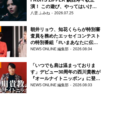
演！ この遊び、やってはいけま
せん。
八雲 ふみね
2026.07.25
朝井リョウ、知花くららが特別審
査員を務めたエッセイコンテスト
の特別番組「#いまあなたに伝え
N
たいこと」
NEWS ONLINE 編集部
2026.08.04
AD
「いつでも肩は温まっておりま
す」デビュー30周年の西川貴教が
『オールナイトニッポン』に登
場！
NEWS ONLINE 編集部
2026.08.03
2