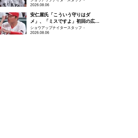
ショウアップナイタースタッフ
2026.08.06
安仁屋氏「こういう守りはダ
メ」、「ミスですよ」初回の広島
の守備に苦言
ショウアップナイタースタッフ
2026.08.06